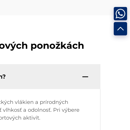
tových ponožkách
h?
kých vlákien a prírodných
vlhkosť a odolnosť. Pri výbere
rtových aktivít.