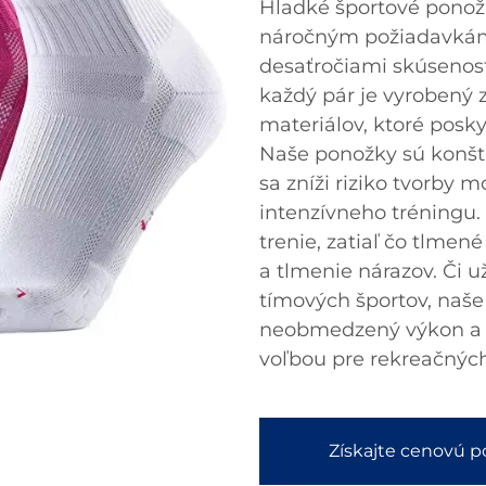
Hladké športové ponožk
náročným požiadavkám 
desaťročiami skúsenost
každý pár je vyrobený z
materiálov, ktoré posk
Naše ponožky sú konštr
sa zníži riziko tvorby 
intenzívneho tréningu.
trenie, zatiaľ čo tlme
a tlmenie nárazov. Či už
tímových športov, naš
neobmedzený výkon a v
voľbou pre rekreačných
Získajte cenovú 