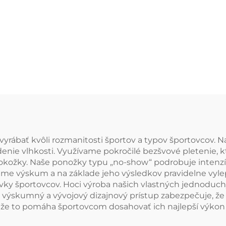
merinoovej vl
ponožky z
erinoovej vlny
yrábať kvôli rozmanitosti športov a typov športovcov. 
denie vlhkosti. Využívame pokročilé bezšvové pletenie, 
okožky. Naše ponožky typu „no-show“ podrobuje intenzí
ávame výskum a na základe jeho výsledkov pravidelne vy
avky športovcov. Hoci výroba našich vlastných jednodu
výskumný a vývojový dizajnový prístup zabezpečuje, že 
že to pomáha športovcom dosahovať ich najlepší výkon a