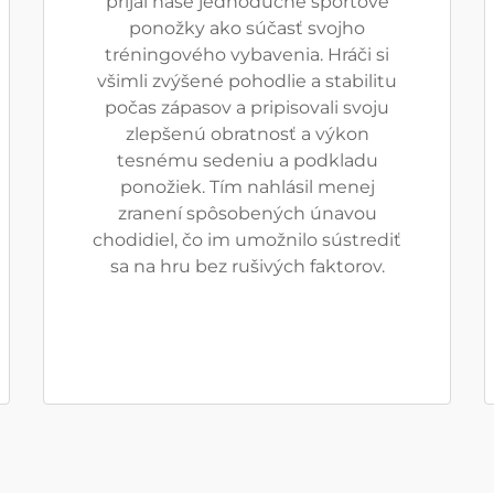
prijal naše jednoduché športové
ponožky ako súčasť svojho
tréningového vybavenia. Hráči si
všimli zvýšené pohodlie a stabilitu
počas zápasov a pripisovali svoju
zlepšenú obratnosť a výkon
tesnému sedeniu a podkladu
ponožiek. Tím nahlásil menej
zranení spôsobených únavou
chodidiel, čo im umožnilo sústrediť
sa na hru bez rušivých faktorov.