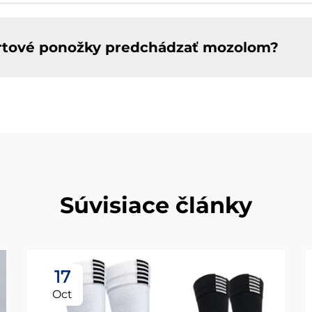
rtové ponožky predchádzať mozolom?
Súvisiace články
17
Oct