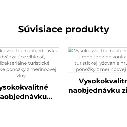
Súvisiace produkty
Vysokokvalit
ysokokvalitné
naobjednávku z
aobjednávku
tepelné vonkaj
dzajúce vlhkosť,
turistickej lyžo
ntibakteriálne
hrubšie ponož
istické lyžiarske