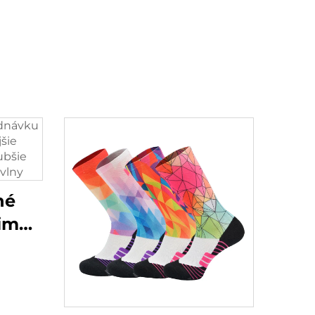
né
imné
šie
vanie
ky z