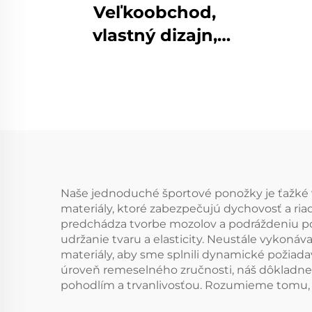
Veľkoobchod,
vlastný dizajn,
m
tepelné teplé
ponožky odvodené
vlhkosť pri chôdzi,
ponožky z merino
vlny
Naše jednoduché športové ponožky je ťažké v
materiály, ktoré zabezpečujú dychovosť a ria
predchádza tvorbe mozolov a podráždeniu p
udržanie tvaru a elasticity. Neustále vykon
materiály, aby sme splnili dynamické požiad
úroveň remeselného zručnosti, náš dôkladne 
pohodlím a trvanlivosťou. Rozumieme tomu, 