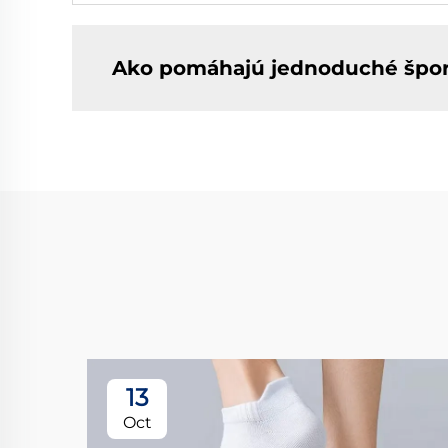
Ako pomáhajú jednoduché špo
13
Oct