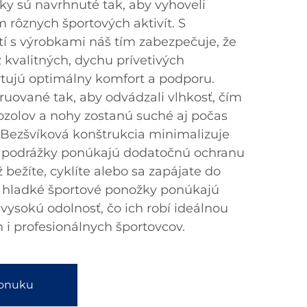
y sú navrhnuté tak, aby vyhoveli
rôznych športových aktivít. S
í s výrobkami náš tím zabezpečuje, že
 kvalitných, dychu prívetivých
ytujú optimálny komfort a podporu.
uované tak, aby odvádzali vlhkosť, čím
mozolov a nohy zostanú suché aj počas
 Bezšvíková konštrukcia minimalizuje
né podrážky ponúkajú dodatočnú ochranu
 bežíte, cyklíte alebo sa zapájate do
e hladké športové ponožky ponúkajú
ysokú odolnosť, čo ich robí ideálnou
 i profesionálnych športovcov.
ponuku