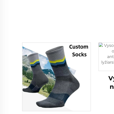
V
n
odvá
a
tur