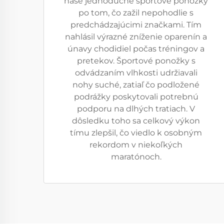
naše jednoduché športové ponožky
po tom, čo zažil nepohodlie s
predchádzajúcimi značkami. Tím
nahlásil výrazné zníženie oparenín a
únavy chodidiel počas tréningov a
pretekov. Športové ponožky s
odvádzaním vlhkosti udržiavali
nohy suché, zatiaľ čo podložené
podrážky poskytovali potrebnú
podporu na dlhých tratiach. V
dôsledku toho sa celkový výkon
tímu zlepšil, čo viedlo k osobným
rekordom v niekoľkých
maratónoch.