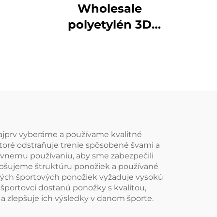
ny
Wholesale
polyetylén 3D
tlačené sublimačné
bejzbalové športové
mužské športové
ponožky
Najprv vyberáme a používame kvalitné
ktoré odstraňuje trenie spôsobené švami a
vnemu používaniu, aby sme zabezpečili
lepšujeme štruktúru ponožiek a používané
chých športových ponožiek vyžaduje vysokú
športovci dostanú ponožky s kvalitou,
 zlepšuje ich výsledky v danom športe.