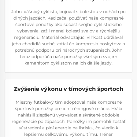
John, vášnivý cyklista, bojoval s bolesťou v nohách po
dlhých jazdách. Keď začal používať naše kompresné
športové ponožky ako súčasť svojho cyklistického
vybavenia, zažil menej bolesti svalov a rýchlejšiu
regeneráciu. Materiál odvádzajúci vlhkosť udržiaval
jeho chodidlá suché, zatiaľ čo kompresia poskytovala
potrebnú podporu pri náročných stúpaniach. John
teraz odporúča naše ponožky všetkým svojim
kamarátom cyklistom na ich ďalšie jazdy.
Zvýšenie výkonu v tímových športoch
Miestny futbalový tím adoptoval naše kompresné
športové ponožky pre ich tréningové relácie. Hráči
nahlásili zlepšenú vytrvalosť a skrátené obdobie
regenerácie po zápasoch. Ponožky im pomohli zostať
sústredení a plní energie na ihrisku, čo viedlo k
lepšiemu celkovému výkonu tímu. Tréner