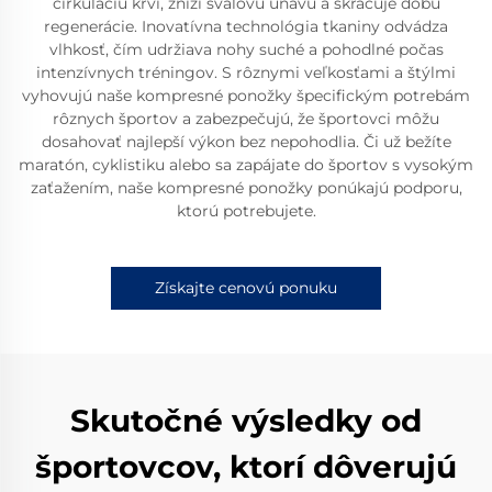
cirkuláciu krvi, zníži svalovú únavu a skracuje dobu
regenerácie. Inovatívna technológia tkaniny odvádza
vlhkosť, čím udržiava nohy suché a pohodlné počas
intenzívnych tréningov. S rôznymi veľkosťami a štýlmi
vyhovujú naše kompresné ponožky špecifickým potrebám
rôznych športov a zabezpečujú, že športovci môžu
dosahovať najlepší výkon bez nepohodlia. Či už bežíte
maratón, cyklistiku alebo sa zapájate do športov s vysokým
zaťažením, naše kompresné ponožky ponúkajú podporu,
ktorú potrebujete.
Získajte cenovú ponuku
Skutočné výsledky od
športovcov, ktorí dôverujú