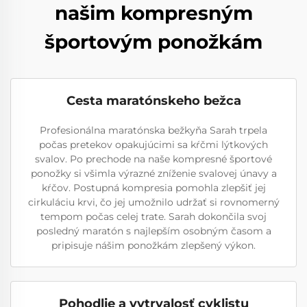
našim kompresným
športovým ponožkám
Cesta maratónskeho bežca
Profesionálna maratónska bežkyňa Sarah trpela
počas pretekov opakujúcimi sa kŕčmi lýtkových
svalov. Po prechode na naše kompresné športové
ponožky si všimla výrazné zníženie svalovej únavy a
kŕčov. Postupná kompresia pomohla zlepšiť jej
cirkuláciu krvi, čo jej umožnilo udržať si rovnomerný
tempom počas celej trate. Sarah dokončila svoj
posledný maratón s najlepším osobným časom a
pripisuje nášim ponožkám zlepšený výkon.
Pohodlie a vytrvalosť cyklistu