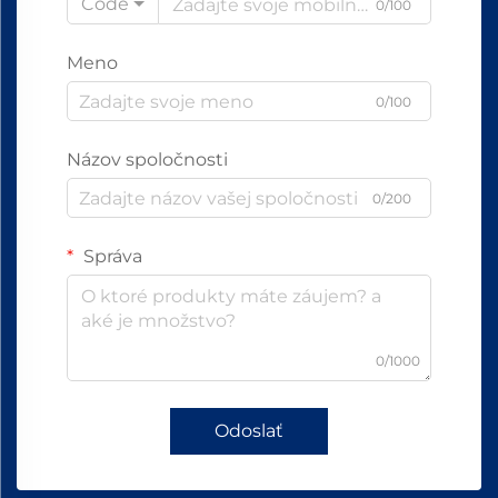
Code
0/100
Meno
0/100
Názov spoločnosti
0/200
Správa
0/1000
Odoslať