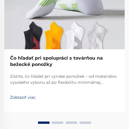
Čo hľadať pri spolupráci s továrňou na
bežecké ponožky
Zistite, čo hľadať pri výrobe ponožiek – od materiálov
vysokého výkonu až po flexibilitu minimálnej
objednávky a certifikácie ISO. Zabezpečte si kvalitu,
škálovateľnosť a dodržiavanie noriem. Požiadajte dnes
Zobraziť viac
o kontrolný zoznam auditu továrne.