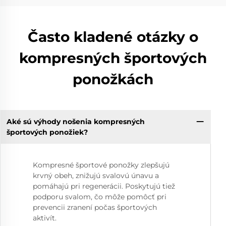
Často kladené otázky o
kompresných športových
ponožkách
Aké sú výhody nošenia kompresných
športových ponožiek?
Kompresné športové ponožky zlepšujú
krvný obeh, znižujú svalovú únavu a
pomáhajú pri regenerácii. Poskytujú tiež
podporu svalom, čo môže pomôcť pri
prevencii zranení počas športových
aktivít.