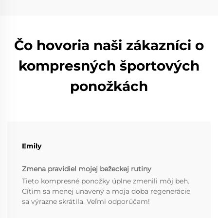
Čo hovoria naši zákazníci o
kompresných športových
ponožkách
Emily
Zmena pravidiel mojej bežeckej rutiny
Tieto kompresné ponožky úplne zmenili môj beh.
Cítim sa menej unavený a moja doba regenerácie
sa výrazne skrátila. Veľmi odporúčam!