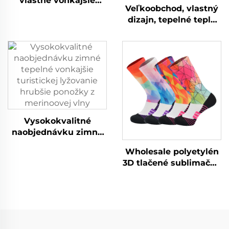
vlastné vonkajšie
Veľkoobchod, vlastný
lyžiarske ponožky,
dizajn, tepelné teplé
zimné tepelné teplé
ponožky odvodené
ponožky v šachovnici,
vlhkosť pri chôdzi,
protišmykové ponožky
ponožky z merino vlny
z merino vlny
Vysokokvalitné
naobjednávku zimné
tepelné vonkajšie
Wholesale polyetylén
turistickej lyžovanie
3D tlačené sublimačné
hrubšie ponožky z
bejzbalové športové
merinoovej vlny
mužské športové
ponožky