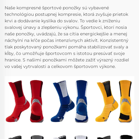
Naše kompresné športové ponožky sú vybavené
technológiou postupnej kompresie, ktorá zvyšuje prietok
krvi a dodávanie kyslíka do svalov. To vedie k zníženiu
svalovej únavy a zlepšeniu výkonu. Športovci, ktorí nosia
naše ponožky, uvádzajú, že sa cítia energickejšie a menej
náchylní na kŕče počas intenzívnych aktivít. Konzistentný
tlak poskytovaný ponožkami pomáha stabilizovať svaly a
kĺby, čo umožňuje športovcom s istotou presúvať svoje
hranice. S našimi ponožkami môžete zažiť výrazný rozdiel
vo vašej vytrvalosti a celkovom športovom výkone.