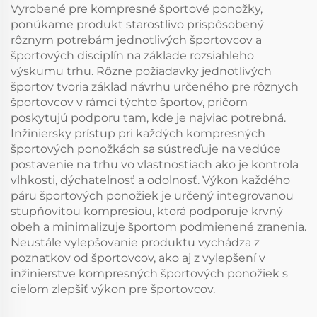
Vyrobené pre kompresné športové ponožky,
ponúkame produkt starostlivo prispôsobený
rôznym potrebám jednotlivých športovcov a
športových disciplín na základe rozsiahleho
výskumu trhu. Rôzne požiadavky jednotlivých
športov tvoria základ návrhu určeného pre rôznych
športovcov v rámci týchto športov, pričom
poskytujú podporu tam, kde je najviac potrebná.
Inžiniersky prístup pri každých kompresných
športových ponožkách sa sústreďuje na vedúce
postavenie na trhu vo vlastnostiach ako je kontrola
vlhkosti, dýchateľnosť a odolnosť. Výkon každého
páru športových ponožiek je určený integrovanou
stupňovitou kompresiou, ktorá podporuje krvný
obeh a minimalizuje športom podmienené zranenia.
Neustále vylepšovanie produktu vychádza z
poznatkov od športovcov, ako aj z vylepšení v
inžinierstve kompresných športových ponožiek s
cieľom zlepšiť výkon pre športovcov.