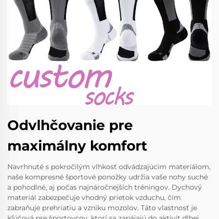
Odvlhčovanie pre
maximálny komfort
Navrhnuté s pokročilým vlhkosť odvádzajúcim materiálom,
naše kompresné športové ponožky udržia vaše nohy suché
a pohodlné, aj počas najnáročnejších tréningov. Dychový
materiál zabezpečuje vhodný prietok vzduchu, čím
zabraňuje prehriatiu a vzniku mozolov. Táto vlastnosť je
kľúčová pre športovcov, ktorí sa zapájajú do aktivít dlhej