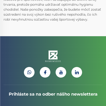
trvania, pretože pomáha udržiavať optimálnu hygienu
chodidiel. Naše ponožky zabezpečia, že budete môcť zostať
sústredení na svoj výkon bez rušivého nepohodlia, čo ich
robí nevyhnutnou súčasťou vašej športovej výbavy.
Prihláste sa na odber nášho newslettera