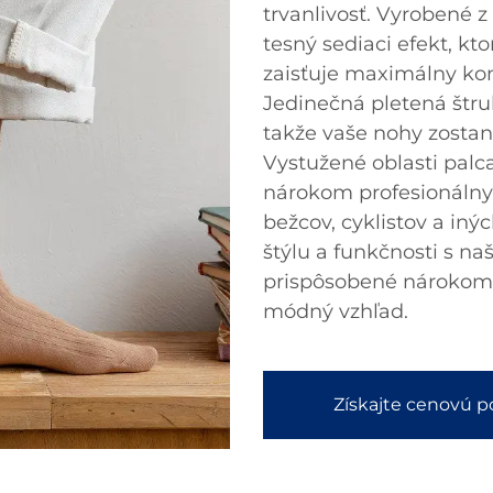
trvanlivosť. Vyrobené 
tesný sediaci efekt, kt
zaisťuje maximálny kom
Jedinečná pletená štru
takže vaše nohy zostan
Vystužené oblasti palc
nárokom profesionálnyc
bežcov, cyklistov a iný
štýlu a funkčnosti s n
prispôsobené nárokom 
módný vzhľad.
Získajte cenovú 