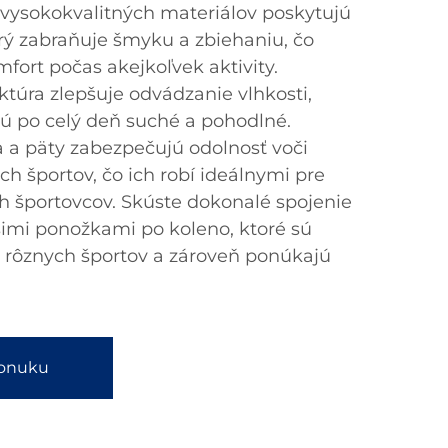
z vysokokvalitných materiálov poskytujú
orý zabraňuje šmyku a zbiehaniu, čo
fort počas akejkoľvek aktivity.
ktúra zlepšuje odvádzanie vlhkosti,
ú po celý deň suché a pohodlné.
a a päty zabezpečujú odolnosť voči
h športov, čo ich robí ideálnymi pre
ch športovcov. Skúste dokonalé spojenie
ašimi ponožkami po koleno, ktoré sú
rôznych športov a zároveň ponúkajú
ponuku