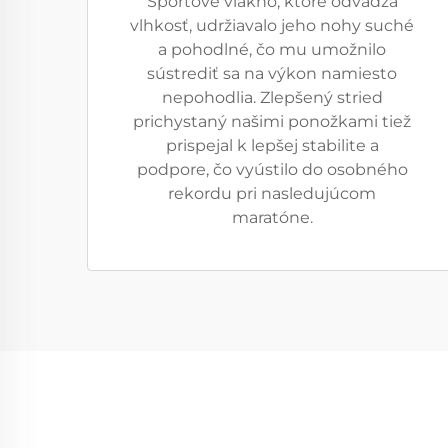
Športové vlákno, ktoré odvádza
vlhkosť, udržiavalo jeho nohy suché
a pohodlné, čo mu umožnilo
sústrediť sa na výkon namiesto
nepohodlia. Zlepšený stried
prichystaný našimi ponožkami tiež
prispejal k lepšej stabilite a
podpore, čo vyústilo do osobného
rekordu pri nasledujúcom
maratóne.