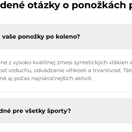
adené otázky o ponožkách 
é vaše ponožky po koleno?
é z vysoko kvalitnej zmesi syntetických vlákien a
sť vzduchu, odvádzanie vlhkosti a trvanlivosť. Tá
é aj počas najnáročnejších aktivít.
dné pre všetky športy?