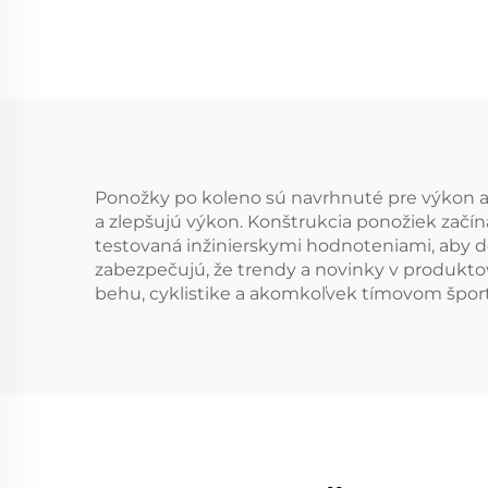
tur
po
Ponožky po koleno sú navrhnuté pre výkon a 
a zlepšujú výkon. Konštrukcia ponožiek začín
testovaná inžinierskymi hodnoteniami, aby do
zabezpečujú, že trendy a novinky v produkto
behu, cyklistike a akomkoľvek tímovom špor