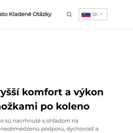
sto Kladené Otázky
SK
vyšší komfort a výkon
nožkami po koleno
o sú navrhnuté s ohľadom na
ú neobmedzenú podporu, dychovosť a