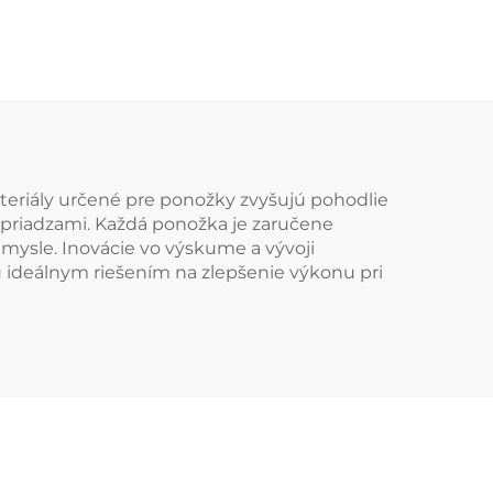
ové
výrobca
eru
veľkoobchodom,
svetlé farby, športové
a bežné ponožky
teriály určené pre ponožky zvyšujú pohodlie
i priadzami. Každá ponožka je zaručene
emysle. Inovácie vo výskume a vývoji
ú ideálnym riešením na zlepšenie výkonu pri