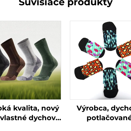
Súvisiace produkty
ká kvalita, nový
Výrobca, dych
, vlastné dychové
potlačovan
oti-baktériové
tréningové pon