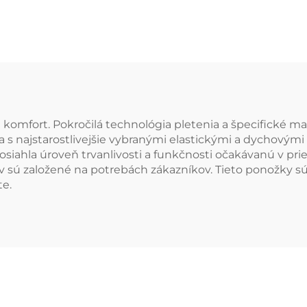
istické športové
mužské šport
nožky z merino
ponožky na mi
vlny
komfort. Pokročilá technológia pletenia a špecifické ma
a s najstarostlivejšie vybranými elastickými a dychovým
siahla úroveň trvanlivosti a funkčnosti očakávanú v pri
v sú založené na potrebách zákazníkov. Tieto ponožky s
te.