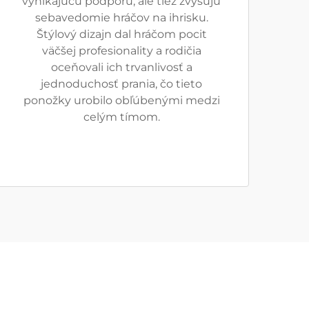
vynikajúcu podporu, ale tiež zvyšujú
sebavedomie hráčov na ihrisku.
Štýlový dizajn dal hráčom pocit
väčšej profesionality a rodičia
oceňovali ich trvanlivosť a
jednoduchosť prania, čo tieto
ponožky urobilo obľúbenými medzi
celým tímom.