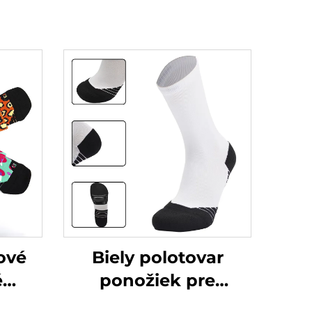
ové
Biely polotovar
é
ponožiek pre
ožky,
sublimačný potlač,