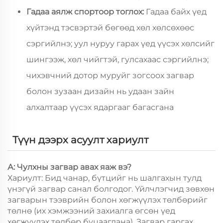
Гадаа аялж спортоор тоглох:
Гадаа байх үед
хүйтэнд тэсвэртэй бөгөөд хөл хөлсөхөөс
сэргийлнэ; уул нуруу гарах үед үүсэх хөлсийг
шингээж, хөл чийгтэй, гулсахаас сэргийлнэ;
чихэвчний дотор муруйг зогсоох загвар
болон зузаан дизайн нь удаан зайн
алхалтаар үүсэх ядаргааг багасгана
Түүн дээрх асуулт хариулт
А: Чулхны загвар авах яаж вэ?
Хариулт: Бид чанар, бүтцийг нь шалгахын тулд
үнэгүй загвар санал болгодог. Үйлчлэгчид зөвхөн
загварын тээврийн болон хөгжүүлэх төлбөрийг
төлнө (их хэмжээний захиалга өгсөн үед
хөгжүүлэх төлбөр буцаагдана). Загвар гаргах