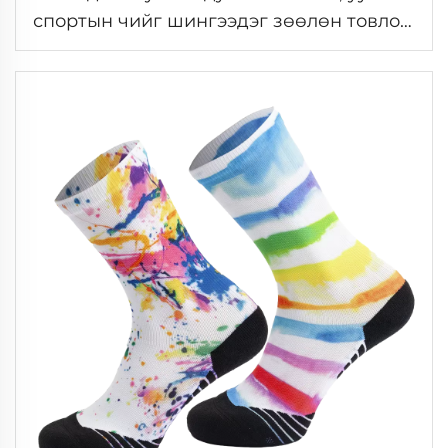
спортын чийг шингээдэг зөөлөн товлон,
ууланд алхах Мерино ноосон чихэвч