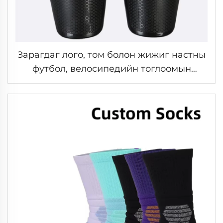
Зарагдаг лого, том болон жижиг настны
футбол, велосипедийн тоглоомын
шилжинги, шилжингийн хамгаалагч,
спорт, гадаа байдал