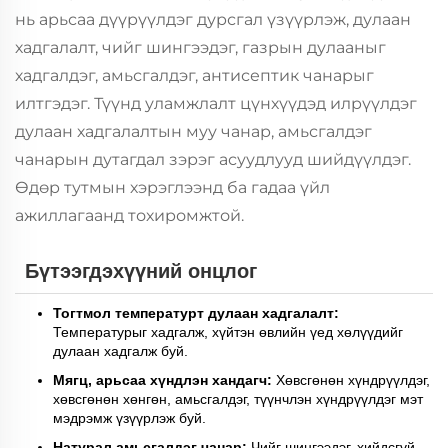
нь арьсаа дүүрүүлдэг дурсгал үзүүрлэж, дулаан
хадгалалт, чийг шингээдэг, газрын дулааныг
хадгалдэг, амьсгалдэг, антисептик чанарыг
илтгэдэг. Түүнд уламжлалт цүнхүүдэд илрүүлдэг
дулаан хадгалалтын муу чанар, амьсгалдэг
чанарын дутагдал зэрэг асуудлууд шийдүүлдэг.
Өдөр тутмын хэрэглээнд ба гадаа үйл
ажиллагаанд тохиромжтой.
Бүтээгдэхүүний онцлог
Тогтмол температурт дулаан хадгалалт:
Температурыг хадгалж, хүйтэн өвлийн үед хөлүүдийг
дулаан хадгалж буй.
Мягц, арьсаа хүндлэн хандагч:
Хөвсгөнөн хүндрүүлдэг,
хөвсгөнөн хөнгөн, амьсгалдэг, түүнчлэн хүндрүүлдэг мэт
мэдрэмж үзүүрлэж буй.
Натурал амьсгалдэг чанар:
Чийг шингээдэг, хийдсгүй