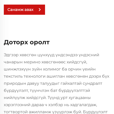
Санамж авах
Доторх оролт
Эдгээр хөвсгөн цүнхүүд үндсэндээ үндэсний
чанарын мерино хөвсгөнөөс хийдсгүй,
шинжлэхүүн зүйн холимог ба орчин үеийн
текстиль технологи ашиглан хөвсгөнөн дээрх бүх
природын давуу талуудыг гайхалтай сундралт
бүрдүүлэлт, түүнчлэн бат бүрдүүлэлттэй
нийлүүлж хийдсгүй. Түүнд урт хугацааны
хэрэглээний дараа ч хэлбэр нь хадгалагдаж,
тогтвортой ажилламж үзүүрлэж буй. Бүрдүүлэлт