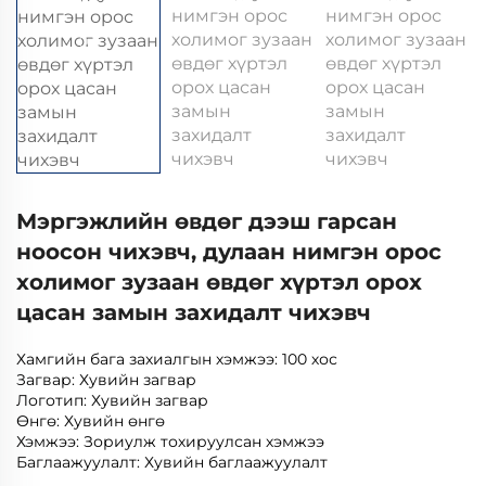
Мэргэжлийн өвдөг дээш гарсан
ноосон чихэвч, дулаан нимгэн орос
холимог зузаан өвдөг хүртэл орох
цасан замын захидалт чихэвч
Хамгийн бага захиалгын хэмжээ: 100 хос
Загвар: Хувийн загвар
Логотип: Хувийн загвар
Өнгө: Хувийн өнгө
Хэмжээ: Зориулж тохируулсан хэмжээ
Баглаажуулалт: Хувийн баглаажуулалт