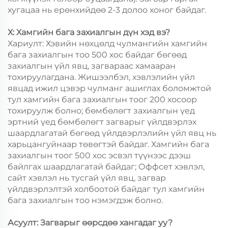
хугацаа нь ерөнхийдөө 2-3 долоо хоног байдаг.
Х: Хамгийн бага захиалгын дүн хэд вэ?
Хариулт: Хэвийн нөхцөлд чулмангийн хамгийн
бага захиалгын тоо 500 хос байдаг бөгөөд
захиалгын үйл явц, загвараас хамааран
тохируулагдана. Жишээлбэл, хэвлэлийн үйл
явцад ижил цэвэр чулманг ашиглах боломжтой
тул хамгийн бага захиалгын тоог 200 хосоор
тохируулж болно; бөмбөлөгт захиалгын үед
эртний үед бөмбөлөгт загварыг үйлдвэрлэх
шаардлагатай бөгөөд үйлдвэрлэлийн үйл явц нь
харьцангуйнаар төвөгтэй байдаг. Хамгийн бага
захиалгын тоог 500 хос эсвэл түүнээс дээш
байлгах шаардлагатай байдаг; Оффсет хэвлэл,
сайт хэвлэл нь тусгай үйл явц, загвар
үйлдвэрлэлтэй холбоотой байдаг тул хамгийн
бага захиалгын тоо нэмэгдэж болно.
Асуулт: Загварыг өөрсдөө хангадаг уу?