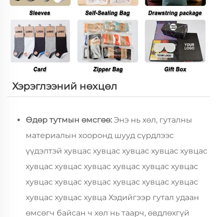
Хэрэглээний нөхцөл
Өдөр тутмын өмсгөө:
Энэ нь хөл, гуталны
материалын хооронд шууд сүрдлээс
үүдэлтэй хувцас хувцас хувцас хувцас хувцас
хувцас хувцас хувцас хувцас хувцас хувцас
хувцас хувцас хувцас хувцас хувцас хувцас
хувцас хувцас хувца Хэдийгээр гутал удаан
өмсөгч байсан ч хөл нь таарч, өвдлөхгүй