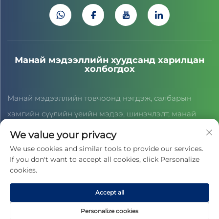
Манай мэдээллийн хуудсанд харилцан
холбогдох
Манай мэдээллийн товчоонд нэгдэж, салбарын
хамгийн сүүлийн үеийн мэдээ, шинэчлэлт, манай
багийн дүн шинжилгээг хүлээн авна уу.
We value your privacy
We use cookies and similar tools to provide our services.
If you don't want to accept all cookies, click Personalize
Гэрээ байгуулах
cookies.
Accept all
Бүх эрх ЦЗЯСИНГ ЦАЙХОНГ СПОРТ СОЁЛ КОМПАНИ ТХК-ныхаа
дээр хуулийн дагуу хамгаалагдсан байна. © 2025 -
Нууцлалын
Personalize cookies
бодлого