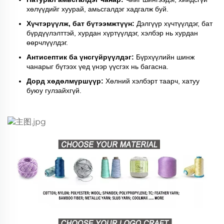
хөлүүдийг хуурай, амьсгалдэг хадгалж буй.
Хүчтэрүүлж, бат бүтээмжтүүн:
Дэлгүүр хүчтүүлдэг, бат
бүрдүүлэлттэй, хурдан хүртүүлдэг, хэлбэр нь хурдан
өөрчлүүлдэг.
Антисептик ба үнсгүйрүүлдэг:
Бүрхүүлийн шинж
чанарыг бүтээх үед үнэр үүсгэх нь багасна.
Дорд хөдөлмүршүүр:
Хөлний хэлбэрт таарч, хатуу
буюу гулзайхгүй.