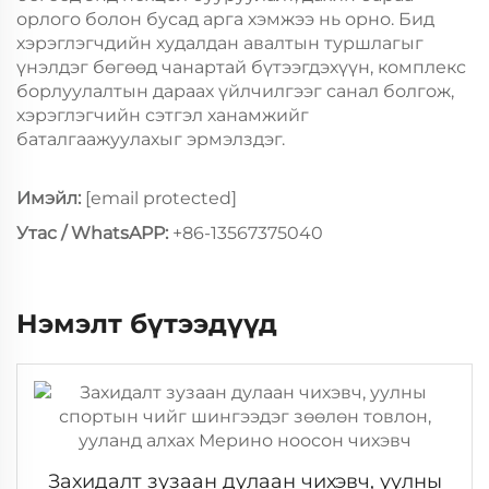
орлого болон бусад арга хэмжээ нь орно. Бид
хэрэглэгчдийн худалдан авалтын туршлагыг
үнэлдэг бөгөөд чанартай бүтээгдэхүүн, комплекс
борлуулалтын дараах үйлчилгээг санал болгож,
хэрэглэгчийн сэтгэл ханамжийг
баталгаажуулахыг эрмэлздэг.
Имэйл:
[email protected]
Утас / WhatsAPP:
+86-13567375040
Нэмэлт бүтээдүүд
Захидалт зузаан дулаан чихэвч, уулны