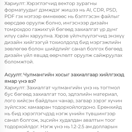
Хариулт: Хэрэглэгчид вектор зурагны
форматуудыг дэмждэг жишээ нь AI, CDR, PSD,
PDF гэх мэтээр өмнөхөөс нь бэлтгэсэн файлыг
өөрсдөө оруулж болно, ингэснээр дизайн
томрохдоо гажихгүй бөгөөд захиалгат үр дүнг
илүү сайн харуулна. Хэрэв үйлчлүүлэгчид энэхүү
дизайн хийгээгүй тохиолдолд бид мэргэжлийн
зөвлөгөө болон шийдлийг санал болгох бөгөөд
дизайн үйл явцад өөрчлөлт оруулж сайжруулах
боломжтой.
Асуулт: Чулмангийн хосыг захиалгаар хийлгэхэд
ямар үнэ вэ?
Хариулт: Захиалгат чулмангийн үнэ нь тогтмол
бус бөгөөд захиалгат тоо, эдлэлийн материал,
лого хийсэн байдлын чанар, загвар зэрэг хүчин
зүйлсээс хамааран тодорхойлогдоно. Ерөнхийд
нь бид хэрэглэгчдэд нэгж үнийн түвшингээр
санал болгож, эцсийн худалдан авалтын тоог
тодорхойлдог. Нэгж үнэ нь 1.2-2.5 ам.долларын