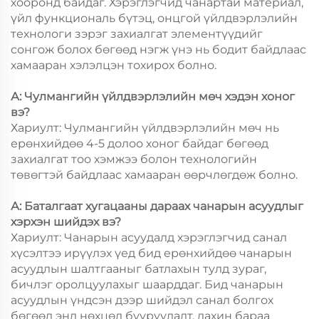
хооронд байдаг. Хэрэглэгчид чанартай материал,
үйл функциональ бүтэц, онцгой үйлдвэрлэлийн
технологи зэрэг захиалгат элементүүдийг
сонгож болох бөгөөд нэгж үнэ нь бодит байдлаас
хамааран хэлэлцэн тохирох болно.
А: Чулмангийн үйлдвэрлэлийн мөч хэдэн хоног
вэ?
Хариулт: Чулмангийн үйлдвэрлэлийн мөч нь
ерөнхийдөө 4-5 долоо хоног байдаг бөгөөд
захиалгат тоо хэмжээ болон технологийн
төвөгтэй байдлаас хамааран өөрчлөгдөж болно.
А: Баталгаат хугацааны дараах чанарын асуудлыг
хэрхэн шийдэх вэ?
Хариулт: Чанарын асуудалд хэрэглэгчид санал
хүсэлтээ ирүүлэх үед бид ерөнхийдөө чанарын
асуудлын шалтгааныг батлахын тулд зураг,
бичлэг оролцуулахыг шаарддаг. Бид чанарын
асуудлын үндсэн дээр шийдэл санал болгох
бөгөөд энд нөхцөл бууруулалт, дахин бараа