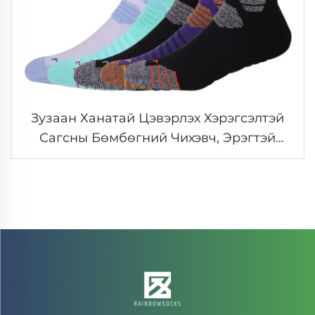
Зузаан Ханатай Цэвэрлэх Хэрэгсэлтэй
Сагсны Бөмбөгний Чихэвч, Эрэгтэй
Хүмүүсийн Мэргэжлийн Elite Сагсны
Бөмбөгний Чихэвч Спортын Тоглоомын