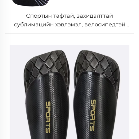
Спортын тафтай, захидалттай
сублимацийн хэвлэмэл, велосипедтэй
явна, шахалттай спортын тафтай