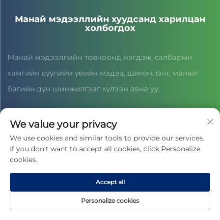
Манай мэдээллийн хуудсанд харилцан
холбогдох
Манай мэдээллийн товчоонд нэгдэж, салбарын
хамгийн сүүлийн үеийн мэдээ, шинэчлэлт, манай
багийн дүн шинжилгээг хүлээн авна уу.
We value your privacy
Гэрээ байгуулах
We use cookies and similar tools to provide our services.
If you don't want to accept all cookies, click Personalize
Бүх эрх ЦЗЯСИНГ ЦАЙХОНГ СПОРТ СОЁЛ КОМПАНИ ТХК-ныхаа
cookies.
дээр хуулийн дагуу хамгаалагдсан байна. © 2025 -
Нууцлалын
бодлого
Accept all
Personalize cookies