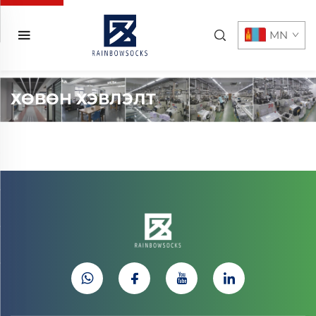
MN
ХӨВӨН ХЭВЛЭЛТ