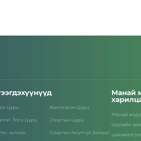
тээгдэхүүнүүд
Манай 
харилц
он Цүрц
Хэвлэгдсэн Цүрц
Манай мэдэ
алгат Лого Цүрц
Спортын Цүрц
сүүлийн үеи
тес чулман
Спортын Аюулгүй Байдал
шинжилгээг 