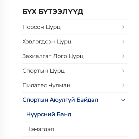
БҮХ БҮТЭЭЛҮҮД
Ноосон Цүрц
Хэвлэгдсэн Цүрц
Захиалгат Лого Цүрц
Спортын Цүрц
Пилатес Чулман
Спортын Аюулгүй Байдал
Нүүрсний Банд
Нэмэгдэл