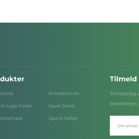
dukter
Tilmeld
 Socks
Printed Socks
Tilmeld dig 
branchenyt, 
om Logo Socks
Sport Socks
esstrømper
Sports Safety