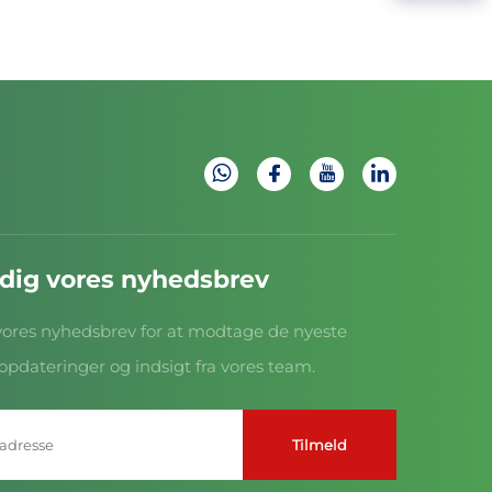
 dig vores nyhedsbrev
vores nyhedsbrev for at modtage de nyeste
opdateringer og indsigt fra vores team.
Tilmeld