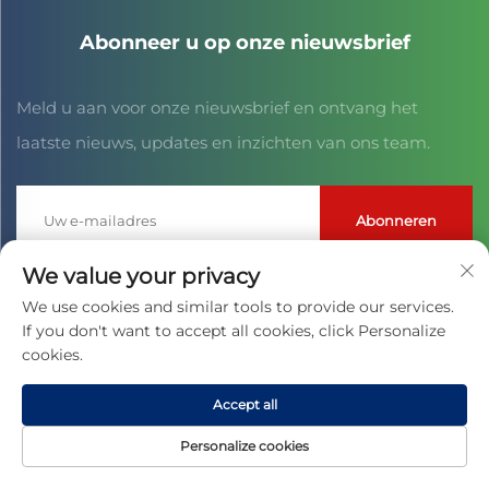
Abonneer u op onze nieuwsbrief
Meld u aan voor onze nieuwsbrief en ontvang het
laatste nieuws, updates en inzichten van ons team.
Abonneren
We value your privacy
Copyright © 2025 door JIAXING CAIHONG SPORTS CULTURE CO.,
We use cookies and similar tools to provide our services.
LTD. -
Privacybeleid
If you don't want to accept all cookies, click Personalize
cookies.
Accept all
Personalize cookies