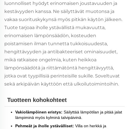
luonnolliset hyödyt erinomaisen joustavuuden ja
kestävyyden kanssa. Ne säilyttävät muotonsa ja
vakaa suorituskykynsä myös pitkän käytön jälkeen.
Tuote tarjoaa iholle ystävällistä mukavuutta,
erinomaisen lämpönsäädön, kosteuden
poistamisen ilman tunnetta tukkoisuudesta,
hengittävyyden ja antibakteeriset ominaisuudet,
mikä ratkaisee ongelmia, kuten heikkoa
lämpönsäädötä ja riittämätöntä hengittävyyttä,
jotka ovat tyypillisiä perinteisille sukille. Soveltuvat
sekä arkipäivän käyttöön että ulkoilutoimintoihin.
Tuotteen kohokohteet
Vakiolämpöinen eristys:
Säilyttää lämpötilan ja pitää jalat
lämpiminä myös kylminä talvipäivinä.
Pehmeät ja iholle ystävälliset:
Villa on herkkä ja