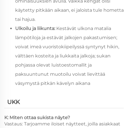
ominaisuuksien avulla. Vaikka kengät olisi
käytetty pitkään aikaan, ei jaloista tule hometta
tai hajua.
Ulkoilu ja liikunta:
Kestävät ulkona matalia
lämpötiloja ja estävät jalkojen pakastumisen;
voivat imeä vuoristokiipeilyssä syntynyt hikin,
välttäen kosteita ja liukkaita jalkoja; sukan
pohjassa olevat luistoestomallit ja
paksuuntunut muotoilu voivat lievittää
väsymystä pitkän kävelyn aikana
UKK
K: Miten ottaa sukista näyte?
Vastaus: Tarjoamme iloiset näytteet, joilla asiakkaat