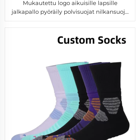
Mukautettu logo aikuisille lapsille
jalkapallo pyöräily polvisuojat nilkansuoja
urheilu ulkona