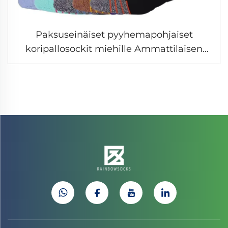
Paksuseinäiset pyyhemapohjaiset
koripallosockit miehille Ammattilaisen
tason Elite-koripallosockit urheiluun