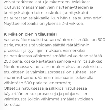
voivat tarkistaa laatu ja rakenteen. Asiakkaat
joutuvat maksamaan vain näytenäytteiden ja
kehityskulujen toimituskulut (kehityskulut
palautetaan asiakkaalle, kun hän tilaa suuren erän).
Näytteenottoaika on yleensä 2–3 viikkoa.
K: Mikä on pienin tilausraja?
Vastaus: Normaalisti sukan vähimmäismäärä on 500
paria, mutta sitä voidaan säätää räätälöinnin
prosessin ja tyylilajin mukaan. Esimerkiksi
painatuksessa vähimmäismääräksi voidaan säätää
200 paria, koska käytetään samoja valmiita sukkia;
Neulonnassa vaaditaan neulontakuvion valmistus
etukäteen, ja valmistusprosessi on suhteellisen
monimutkainen. Vähimmäismäärän tulee olla
vähintään 500 paria tai enemmän;
Offsetpainatuksessa ja silkkipainatuksessa
käytetään erikoisprosesseja ja pohjamallien
valmistusta, jolloin vähimmäismäärää voidaan
korottaa.