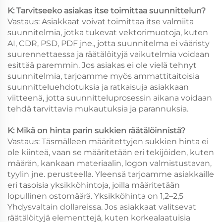
K: Tarvitseeko asiakas itse toimittaa suunnittelun?
Vastaus: Asiakkaat voivat toimittaa itse valmiita
suunnitelmia, jotka tukevat vektorimuotoja, kuten
AI, CDR, PSD, PDF jne., jotta suunnitelma ei vääristy
suurennettaessa ja räätälöityjä vaikutelmia voidaan
esittää paremmin. Jos asiakas ei ole vielä tehnyt
suunnitelmia, tarjoamme myös ammattitaitoisia
suunnitteluehdotuksia ja ratkaisuja asiakkaan
viitteenä, jotta suunnitteluprosessin aikana voidaan
tehdä tarvittavia mukautuksia ja parannuksia.
K: Mikä on hinta parin sukkien räätälöinnistä?
Vastaus: Täsmälleen määritettyjen sukkien hinta ei
ole kiinteä, vaan se määritetään eri tekijöiden, kuten
määrän, kankaan materiaalin, logon valmistustavan,
tyylin jne. perusteella. Yleensä tarjoamme asiakkaille
eri tasoisia yksikköhintoja, joilla määritetään
lopullinen ostomäärä. Yksikköhinta on 1,2–2,5
Yhdysvaltain dollareissa. Jos asiakkaat valitsevat
räätälöityjä elementtejä, kuten korkealaatuisia