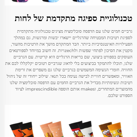
טכנולוגיית ספיגה מתקדמת של לחות
גרביים חמים שלנו עם הדפסה סובלימציה מציגים טכנולוגיה מתקדמית
לספיגת רטיבות המבטיחה שהרגליים יישארו יבשות ומרגשות, גם במהלך
הפעילויות האינטנסיביות ביותר. הבד המתקדם מושך את הרטיבות מהעור,
מקטין את הסיכון לפתחי שפשות ולzechויות. זה חשוב במיוחד לספורטאים
העוסקים בספורט ביצועי, שם בריאות הרגליים היא קריטית. עם הגרביים
שלנו, תוכלו להתמקד בביצועים בלי לדאוג שגרביים רטובים יקלקללו לכם את
החוויה. חומרי הנשימה המשמשים בגרביים שלנו גם משפרים את זרימת
האוויר, ומאפשרים חוויית לבישה נעימה בכל תנאי. שילוב ייחודי זה של ניהול
רטיבות ונשימתיות מבדיל את הגרביים החמים עם הדפסה סובלימציה שלנו
מהמוצרים המתחרים, וmakes אותם הוספה imprescindible לציוד
הספורט שלכם.