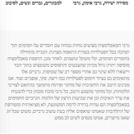
מסירה ישירה, גרבי אימון, גרבי
למבוגרים, גברים ונשים, לסיבוב
מגבת, גרבי כדורסל
או סופטבול, סופגים זיעה, עם
הדפס
גרבי הסאבלימציה מציעים נוחות גבוהה עם חומרים על-חמימים תוך
תמיכה בכל הפעילויות בעזרת התאמה מצוינת. הבנייה מתחילה
בחומרים חמימים, קלי משקל ונושמים. לאחר מכן, הדפסת סאבלימציה
מוסיפה יתרון גדול מכיוון שהצבעים והדפוסים משובצים בתוך הבד
ויישארו ללא שינוי גם אחרי מספר רב של שטיפות. גרביים אלו
מתאימים גם כציוד חימום לפעילויות כמו ריצה, סקי, אופניים ועוד. אנו
מבינים היטב את החשיבות של מחקר ופיתוח מתמשך בהתאם לצורכי
הלקוחות, וכל מחקר מושמע היטב, כל גרבי מוכח ומבחן כדי להבטיח
את ערך האיכות וכן את שביעות הרצון של הלקוח. הגרביים החמימים
בסאבלימציה הם עדות ברורה לרמה המשוגעת, לא מציאותית ומטורפת
של התלהבות שאנחנו שואפים אליה בעת עיצוב גרביים, משום שכל זוג
שאנו מייצרים, אנחנו מנסים לשים לב ממש.