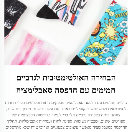
הבחירה האולטימטיבית לגרביים
חמימים עם הדפסה סאבלימציה
גרביים חמימים עם הדפסה סאבלימציה מספקים נוחות וביצועים חסרי תחרות
לספורטאים ולמשתמשים קזואליים כאחד. עם עשרות שנות ניסיון בתעשייה,
צוותנו פיתח בקפידה גרביים אלו כדי לעמוד בדרישות הספציפיות של
ספורטים שונים, ומבטיח נשימות, ספיגת לחות ועמידות אופטימליות. תהליך
ההדפסה בסאבלימציה מאפשר עיצובים צבעוניים וארוכי טווח שלא מתרסקים,