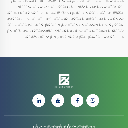
צבעים שנותרים בהירים ותכולים, גם לאחר שטיפה חוזרת ונשנית. כלומר,
האגרטלים שלכם יכולים לשמור על המראה המרהיב שלהם לאורך זמן,
ומאפשרים לכם להביע את הסגנון האישי שלכם תוך כדי הנאה מיתרונותיהם
של אגרטלים בעלי ביצועים גבוהים. העיצובים הייחודיים הם לא רק מרהיבים
למראה, אלא גם משקפים את אישיותכם, מה שהופך אותם למועדפים בקרב
ספורטאים ושומרי טרנדים כאחד. עם אגרטלי הסאבלימציה החמים שלנו, אין
צורך להתפשר על סגנון למען פונקציונליות; ניתן ליהנות משניהם!
הרשםרשמו לניוזלטררשום שלנו