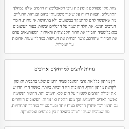
צוות סקי מפורסם אימץ את גרבי הסאבלימציה החמים שלנו במהלך
התרגילים. הצוות דיווח על שיפור משמעותי בחום ובנוחות הרגליים,
מה שאיפשר להם להתמקד בביצועים ולא בתחושת אי נוחות. חומר
הגרבים הנשא את הלחות שמר על הרגליים יבשות, בעוד העיצובים
בסאבלימציה הגבירו את הרוח הקבוצתית והאיחוד. הספורטאים ערכו
את הבידוד שהורכב, אשר הפחית את העייפות במהלך שעות ארוכות
על המסלול.
נוחות לרצים למרחקים ארוכים
רץ מרתון כלל את גרבי הסאבלימציה החמים שלנו בתכנית האימון
לקראת מרתון חורף. התגובות היו חיוביות ביותר, כאשר הרץ הדגיש
את יכולת הגרבים לשמור על חום ללא חימום יתר. החומר הנשימה
אפשר לאדים להימלט, וכך מנע התקה ואי נוחות. העיצובים הזוהרים
גם תרמו לכך שהרץ הרגיש בטוח יותר ובעל סטייל במהלך התחרויות,
מה שמוכיח שניתן לשלב בהצלחה בין ביצועים ואסתטיקה.