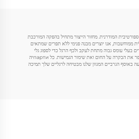
הספורטיבית המודרנית. מחזור הייצור מתחיל בהפקה המורכבת
ית ממוחשבות, אנו יוצרים מבנה פנימי ללא תפרים שמתאים
ם בעלי עומס גבוה מתחת לעקב ולכף הרגל כדי לספוג גלי
זעזוע קינטיים במהלך ריצה וקפיצה. בנוסף, צוות העיצוב המנוסה שלנו משלב משוב מתמיד מאימנים מקצועיים ואתלטים תחרותיים כדי לשפר את הבקרה על החום ואת שימור הגמישות. כל партиיה
ה באוסף הגרביים המגוון שלנו מבטיחה לרגליים שלך תמיכה