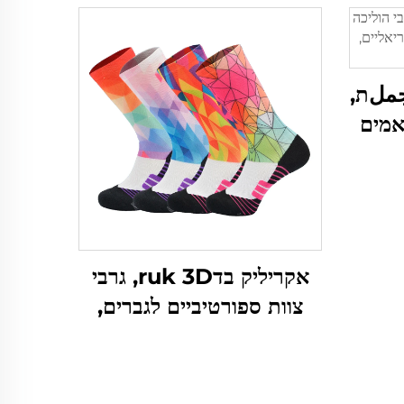
جملת,
אמים
יים,
נו
אקריליק בדruk 3D, גרבי
צוות ספורטיביים לגברים,
כדור בסיס ואלטרנטיביים,
למכירה בצרה