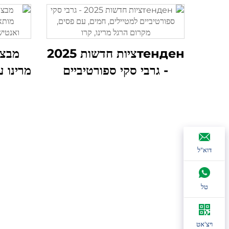
тенденציות חדשות 2025
מבצע
- גרבי סקי ספורטיביים
מרינו 
למטיילים, חמים, עם פסים,
מקרום הרגל מרינו, קרו
ואנטי
דוא"ל
טל
ויצ'אט