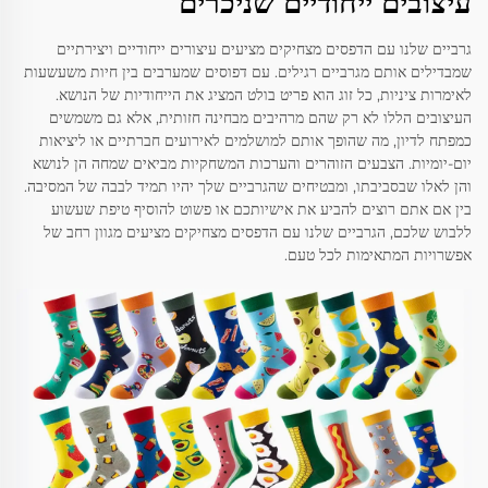
עיצובים ייחודיים שניכרים
גרביים שלנו עם הדפסים מצחיקים מציעים עיצורים ייחודיים ויצירתיים
שמבדילים אותם מגרביים רגילים. עם דפוסים שמערבים בין חיות משעשעות
לאימרות ציניות, כל זוג הוא פריט בולט המציג את הייחודיות של הנושא.
העיצובים הללו לא רק שהם מרהיבים מבחינה חזותית, אלא גם משמשים
כמפתח לדיון, מה שהופך אותם למושלמים לאירועים חברתיים או ליציאות
יום-יומיות. הצבעים הזוהרים והערכות המשחקיות מביאים שמחה הן לנושא
והן לאלו שבסביבתו, ומבטיחים שהגרביים שלך יהיו תמיד לבבה של המסיבה.
בין אם אתם רוצים להביע את אישיותכם או פשוט להוסיף טיפת שעשוע
ללבוש שלכם, הגרביים שלנו עם הדפסים מצחיקים מציעים מגוון רחב של
אפשרויות המתאימות לכל טעם.