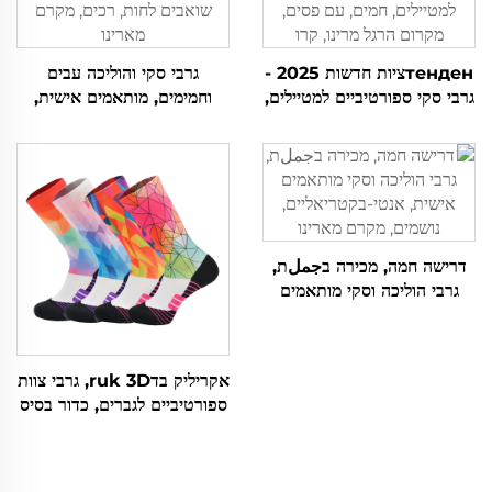
тенденציות חדשות 2025 -
גרבי סקי והוליכה עבים
גרבי סקי ספורטיביים למטיילים,
וחמימים, מותאמים אישית,
חמים, עם פסים, מקרום הרגל
שואבים לחות, רכים, מקרם
מרינו, קרו
מארינו
דרישה חמה, מכירה בجملת,
גרבי הוליכה וסקי מותאמים
אישית, אנטי-בקטריאליים,
נושמים, מקרם מארינו
אקריליק בדruk 3D, גרבי צוות
ספורטיביים לגברים, כדור בסיס
ואלטרנטיביים, למכירה בצרה