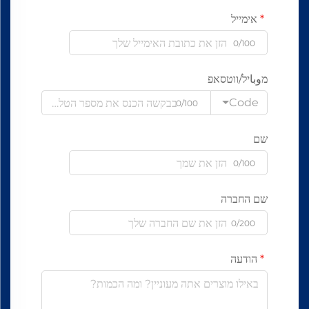
אימייל
0/100
מوباיל/ווטסאפ
Code
0/100
שם
0/100
שם החברה
0/200
הודעה