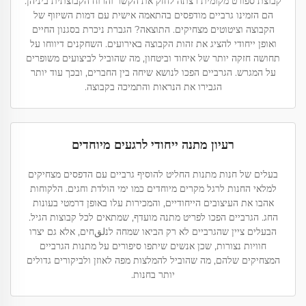
קבוצת ספורט מקומית רצתה לחזק את הקשר והרוח הקבוצתית ביניהן.
הם הזמינו גרביים מודפסים בהתאמה אישית עם דמות השיזוף של
הקבוצה וציטוטים מצחיקים. התוצאה? הגברת ניכרת בסגנון החיים
ואופן ייחודי להציג את זהות הקבוצה באירועים. השחקנים דיווחו על
תחושה חזקה יותר של איחוד וביטחון, מה שהוביל לביצועים משופרים
על המגרש. הגרביים הפכו לנושא שיחה בין החברים, ובכך עוד יותר
הגבירו את הנראות והתמיכה בקבוצה.
רעיון מתנה ייחודי לרגעים מיוחדים
בעלים של חנות מתנות החליט להוסיף גרביים עם הדפסים מצחיקים
למלאי החנות לרגל מקרים מיוחדים כמו ימי הולדת וחגים. הלקוחות
אהבו את העיצובים הייחודיים, והמכירות עלו באופן דרמטי בעונות
החג. הגרביים הפכו לפריט מתנה מועדף, שמתאים לכל קבוצות הגיל.
הבעלים ציין שהגרביים לא רק הביאו שמחה לנلقחים, אלא גם יצרו
חוויות נצורות, שכן אנשים שיתפו סיפורים על מתנות הגרביים
המצחיקים שלהם, מה שהוביל להמלצות מפה לאוזן ולביקורים גדולים
יותר בחנות.