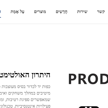
קשר
שירות
חֲדָשִים
מוצרים
עַל אָמַת
ד
היתרון האולטימטי
כפות יד לכדור בסיס מעוצבות 
מיטיבים במהלך משחקים ואימו
שמאפשרים ספיגת רטיבות, ומב
פעילויות אינטנסיביות. טכנולו