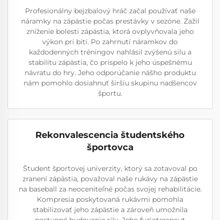
Profesionálny bejzbalový hráč začal používať naše
náramky na zápästie počas prestávky v sezóne. Zažil
zníženie bolesti zápästia, ktorá ovplyvňovala jeho
výkon pri bití. Po zahrnutí náramkov do
každodenných tréningov nahlásil zvýšenú silu a
stabilitu zápästia, čo prispelo k jeho úspešnému
návratu do hry. Jeho odporúčanie nášho produktu
nám pomohlo dosiahnuť širšiu skupinu nadšencov
športu.
Rekonvalescencia študentského
športovca
Študent športovej univerzity, ktorý sa zotavoval po
zranení zápästia, považoval naše rukávy na zápästie
na baseball za neoceniteľné počas svojej rehabilitácie.
Kompresia poskytovaná rukávmi pomohla
stabilizovať jeho zápästie a zároveň umožnila
postupné budovanie sily. Jeho fyzioterapeut