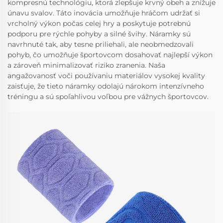
kompresnú technológiu, ktorá zlepšuje krvný obeh a znížuje
únavu svalov. Táto inovácia umožňuje hráčom udržať si
vrcholný výkon počas celej hry a poskytuje potrebnú
podporu pre rýchle pohyby a silné švihy. Náramky sú
navrhnuté tak, aby tesne priliehali, ale neobmedzovali
pohyb, čo umožňuje športovcom dosahovať najlepší výkon
a zároveň minimalizovať riziko zranenia. Naša
angažovanosť voči používaniu materiálov vysokej kvality
zaisťuje, že tieto náramky odolajú nárokom intenzívneho
tréningu a sú spoľahlivou voľbou pre vážnych športovcov.