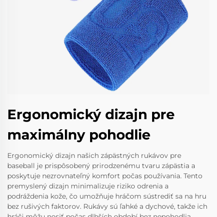
Ergonomický dizajn pre
maximálny pohodlie
Ergonomický dizajn našich zápästných rukávov pre
baseball je prispôsobený prirodzenému tvaru zápästia a
poskytuje nezrovnateľný komfort počas používania. Tento
premyslený dizajn minimalizuje riziko odrenia a
podráždenia kože, čo umožňuje hráčom sústrediť sa na hru
bez rušivých faktorov. Rukávy sú ľahké a dychové, takže ich
hráči môžu nosiť počas dlhších období bez nepohodlia.