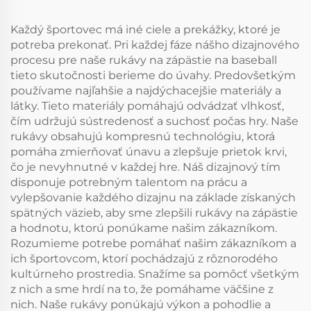
ponožkami
Každý športovec má iné ciele a prekážky, ktoré je
potreba prekonať. Pri každej fáze nášho dizajnového
procesu pre naše rukávy na zápästie na baseball
tieto skutočnosti berieme do úvahy. Predovšetkým
používame najľahšie a najdýchacejšie materiály a
látky. Tieto materiály pomáhajú odvádzať vlhkosť,
čím udržujú sústredenosť a suchosť počas hry. Naše
rukávy obsahujú kompresnú technológiu, ktorá
pomáha zmierňovať únavu a zlepšuje prietok krvi,
čo je nevyhnutné v každej hre. Náš dizajnový tím
disponuje potrebným talentom na prácu a
vylepšovanie každého dizajnu na základe získaných
spätných väzieb, aby sme zlepšili rukávy na zápästie
a hodnotu, ktorú ponúkame našim zákazníkom.
Rozumieme potrebe pomáhať našim zákazníkom a
ich športovcom, ktorí pochádzajú z rôznorodého
kultúrneho prostredia. Snažíme sa pomôcť všetkým
z nich a sme hrdí na to, že pomáhame väčšine z
nich. Naše rukávy ponúkajú výkon a pohodlie a