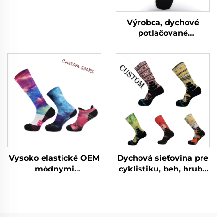
turisticke ponožky pre
vonkajšie aktivity a
Výrobca, dychové
turistiku
potlačované
tréningové ponožky,
mužské športové
ponožky na mieru
Vysoko elastické OEM
Dychová sieťovina pre
módnymi
cyklistiku, beh, hrubé
vypelichanými
dychové basketbalové
upravenými
ponožky s uterákom,
potlačenými
športové ponožky na
kompresnými
mieru