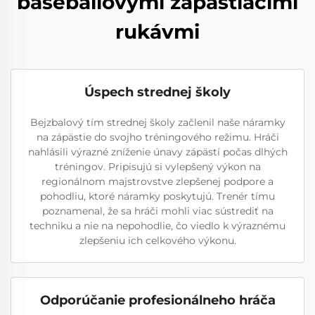
baseballovými zápästiacimi
rukávmi
Úspech strednej školy
Bejzbalový tím strednej školy začlenil naše náramky
na zápästie do svojho tréningového režimu. Hráči
nahlásili výrazné zníženie únavy zápästí počas dlhých
tréningov. Pripisujú si vylepšený výkon na
regionálnom majstrovstve zlepšenej podpore a
pohodliu, ktoré náramky poskytujú. Trenér tímu
poznamenal, že sa hráči mohli viac sústrediť na
techniku a nie na nepohodlie, čo viedlo k výraznému
zlepšeniu ich celkového výkonu.
Odporúčanie profesionálneho hráča