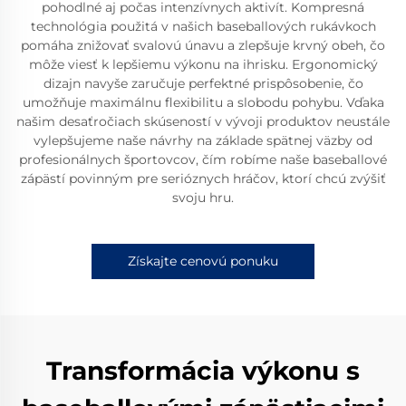
pohodlné aj počas intenzívnych aktivít. Kompresná
technológia použitá v našich baseballových rukávkoch
pomáha znižovať svalovú únavu a zlepšuje krvný obeh, čo
môže viesť k lepšiemu výkonu na ihrisku. Ergonomický
dizajn navyše zaručuje perfektné prispôsobenie, čo
umožňuje maximálnu flexibilitu a slobodu pohybu. Vďaka
našim desaťročiach skúseností v vývoji produktov neustále
vylepšujeme naše návrhy na základe spätnej väzby od
profesionálnych športovcov, čím robíme naše baseballové
zápästí povinným pre serióznych hráčov, ktorí chcú zvýšiť
svoju hru.
Získajte cenovú ponuku
Transformácia výkonu s