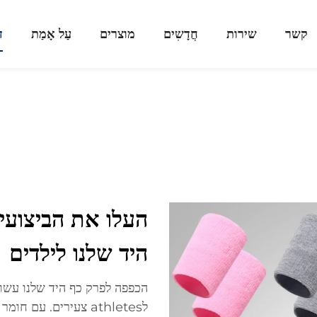
קשר
שירות
חֲדָשִים
מוצרים
עַל אָמַת
ד
העלו את הביצועי
היד שלנו לילדים
הכפפה לפרק כף היד שלנו עשוי
לathletes צעירים. ע