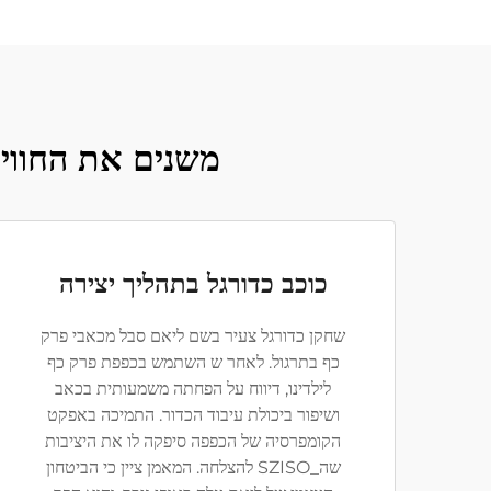
משנים את החוויה של спортאים צעירים עם שרוול 
כוכב כדורגל בתהליך יצירה
שחקן כדורגל צעיר בשם ליאם סבל מכאבי פרק
כף בתרגול. לאחר ש השתמש בכפפת פרק כף
לילדינו, דיווח על הפחתה משמעותית בכאב
ושיפור ביכולת עיבוד הכדור. התמיכה באפקט
הקומפרסיה של הכפפה סיפקה לו את היציבות
שה_SZISO להצלחה. המאמן ציין כי הביטחון