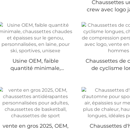
Chaussettes u
course
crew avec logo 
fond en ép
athlétique motif
personnalisé log
sport
Usine OEM, faible
Chaussettes de c
quantité minimale,
de cyclisme lo
chaussettes chaudes et
chaussettes
épaisses sur le genou,
compressi
personnalisées, en laine,
personnalisées a
pour ski, sportives,
vente en gros
unisexe
homme
vente en gros 2025, OEM,
Chaussettes d'h