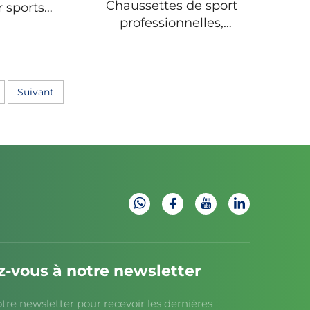
Chaussettes de sport
 sports
professionnelles,
ssies sur
chaussettes
lus de
antidérapantes pour
 ou très
compétition et
 pour le
entraînement,
Suivant
chaussettes distribuées
pour football
-vous à notre newsletter
tre newsletter pour recevoir les dernières