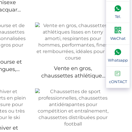
nisexe
jacquard
onge
Tél.
 alvéolé
o course
WeChat
Whatsapp
ourse et
Vente en gros,
ngues,
chaussettes athlétiques
 de
cONTACT
lisses en terry amorti,
on
respirantes pour
vec logo,
hommes, performantes,
 pour
fines et rembourrées,
s
idéales pour la course
iver et