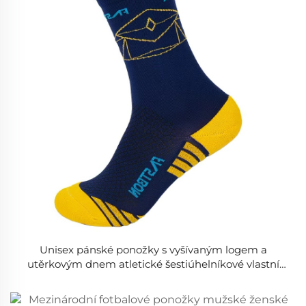
Unisex pánské ponožky s vyšívaným logem a
utěrkovým dnem atletické šestiúhelníkové vlastní
běžecké sportovní ponožky s logem