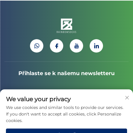
Přihlaste se k našemu newsletteru
Připojte se k našemu zpravodaji a získejte nejnovější
We value your privacy
zprávy z oboru, aktualizace a poznatky od našeho týmu.
We use cookies and similar tools to provide our services.
If you don't want to accept all cookies, click Personalize
cookies.
Přihlásit se k odběru