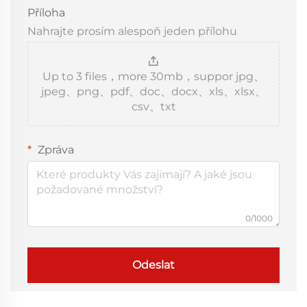
Příloha
Nahrajte prosím alespoň jeden přílohu
Up to 3 files，more 30mb，suppor jpg、
jpeg、png、pdf、doc、docx、xls、xlsx、
csv、txt
Zpráva
0/1000
Odeslat