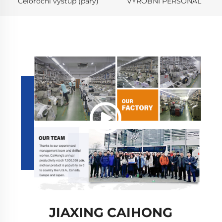
Celoroční výstup (páry)
VÝROBNÍ PERSONÁL
JIAXING CAIHONG