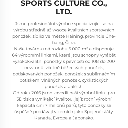
SPORTS CULTURE CO.,
LTD.
Jsme profesionální výrobce specializující se na
výrobu středně až vysoce kvalitních sportovních
ponožek, sídlící ve městě Haining, provincie Che-
ťiang, Čína.
Naše továrna má rozlohu 5 000 m² a disponuje
64 výrobními linkami, které jsou schopny vyrábět
vysokokvalitní ponožky s pevností od 108 do 200
newtonů, včetně běžeckých ponožek,
potiskovaných ponožek, ponožek s sublimačním
potiskem, vlněných ponožek, cyklistických
ponožek a dalších.
Od roku 2016 jsme zavedli naši výrobní linku pro
3D tisk s vynikající kvalitou, jejíž roční výrobní
kapacita činí 7 milionů párů; tyto ponožky se
úspěšně prodávají v zemích jako Spojené státy,
Kanada, Evropa a Japonsko.