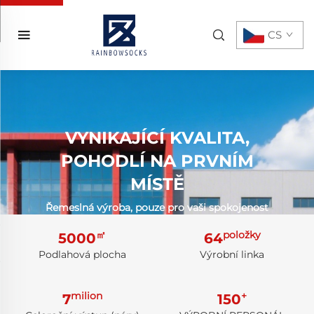
CS
VYNIKAJÍCÍ KVALITA,
POHODLÍ NA PRVNÍM
MÍSTĚ
Řemeslná výroba, pouze pro vaši spokojenost
㎡
položky
5000
64
Podlahová plocha
Výrobní linka
milion
+
7
150