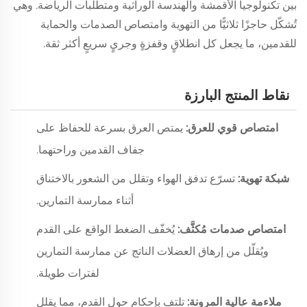
بين تكنولوجيا الأقمشة والهندسة الوراثية ومتطلبات الرياضة. وهي
تُشكّل حاجزًا ثلاثيًّا من التهوية وامتصاص الصدمات والحماية
للقدمين، ما يجعل كل انطلاقٍ وقفزةٍ وجريٍ سريعٍ أكثر ثقة.
نقاط المنتج البارزة
امتصاص قوي للعرق:
يمتص العرق بسرعة للحفاظ على
جفاف القدمين وراحتهما.
شبكة تهوية:
تسرّع تدفق الهواء وتقلل من الشعور بالاختناق
أثناء ممارسة التمارين.
امتصاص صدمات مُكثَّف:
يُخفّف الضغط الواقع على القدم
ويُقلّل من إرهاق العضلات الناتج عن ممارسة التمارين
لفترات طويلة.
ملاءمة عالية المرونة:
تلتف بإحكام حول القدم، مما يقلل