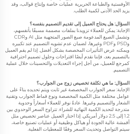
الأوفستية والطباعة الحريرية عمليات خاصة وإنتاج قوالب، وقد
يزيد الحد الأدنى لكمية الطلب.
السؤال: هل يحتاج العميل إلى تقديم التصميم بنفسه؟
الإجابة: يمكن للعملاء تزويدنا بملفات مصممة مسبقًا بأنفسهم،
وتشمل الصيغ المدعومة صيغ الصور المتجهية مثل AI وCDR
وPSD وPDF وغيرها، لضمان عدم تشويه التصميم عند تكبيره
ويمكنه عرض التأثيرات المخصصة بشكل أفضل. إذا لم يقم العميل
بالتصميم بعد، فإننا نقدم أيضًا اقتراحات وحلول تصميم احترافية
كمرجع للعميل، من أجل إجراء التعديلات والتحسينات خلال عملية
التصميم.
السؤال: ما هي تكلفة تخصيص زوج من الجوارب؟
الإجابة: سعر الجوارب المخصصة غير ثابت ويتم تحديده بناءً على
عوامل مختلفة مثل الكمية المخصصة ونوع قماط الجوارب وتقنية
الشعار والتصميم وغيرها. عادةً نوفر للعملاء أسعاراً وحدوية
متدرجة لتحديد الكمية النهائية للشراء. تتراوح السعر الوحدوي بين
1.2 إلى 2.5 دولار أمريكي. إذا اختار العميل عناصر تخصيص مثل
أقمشة عالية الجودة أو هياكل وظيفية أو عمليات تصنيع خاصة،
سيتم التواصل وتحديث السعر وفقًا للمعطيات الفعلية.