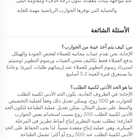
عند مواجهة بيئات معقدة، تكون درجة الدفء ومقاومة البلى
والحماية التي توفرها الجوارب الرياضية مهمة للغاية.
الأسئلة الشائعة
س: كيف يتم أخذ عينة من الجوارب؟
الإجابة: نحن نقدم عينات مجانية للعملاء لفحص الجودة والهيكل.
يدفع العملاء فقط تكاليف شحن العينات ورسوم التطوير (وسيتم
استرداد رسوم التطوير للعملاء عند إرسائهم طلبات كبيرة). وعادةً
ما يستغرق فترة العينة 2-3 أسابيع.
ما هو الحد الأدنى لكمية الطلب؟
الإجابة: في الظروف العادية، يكون الحد الأدنى لكمية الطلب
للجوارب هو 500 زوج، ويمكن تعديل ذلك وفقاً لعملية التخصيص
والنمط. على سبيل المثال، يمكن تعديل عملية الطباعة لتكون الحد
الأدنى لكمية الطلب 200 زوج بسبب استخدام نفس الجوارب
الفارغة؛ تتطلب تقنية التطريز إنتاج أنماط تطريز في المرحلة
المبكرة، وهي عملية إنتاج معقدة نسبياً، لذا يجب الحفاظ على الحد
الأدنى لكمية الطلب عند 500 زوج أو أكثر؛ تشمل الطباعة