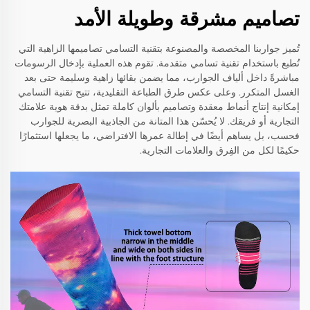
تصاميم مشرقة وطويلة الأمد
تُميز جواربنا المخصصة والمصنوعة بتقنية التسامي تصاميمها الزاهية التي
تُطبع باستخدام تقنية تسامي متقدمة. تقوم هذه العملية بإدخال الرسومات
مباشرةً داخل ألياف الجوارب، مما يضمن بقائها زاهية وسليمة حتى بعد
الغسل المتكرر. وعلى عكس طرق الطباعة التقليدية، تتيح تقنية التسامي
إمكانية إنتاج أنماط معقدة وتصاميم بألوان كاملة تمثل بدقة هوية علامتك
التجارية أو فريقك. لا يُحسّن هذا المتانة من الجاذبية البصرية للجوارب
فحسب، بل يساهم أيضًا في إطالة عمرها الافتراضي، ما يجعلها استثمارًا
حكيمًا لكل من الفِرق والعلامات التجارية.