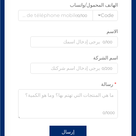
الهاتف المحمول/واتساب
Code
0/100
الاسم
0/100
اسم الشركة
0/200
رسالة
0/1000
إرسال