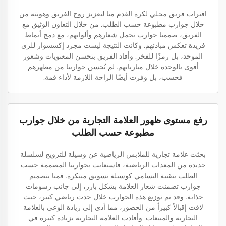
اقتراب فريق محلي لكرة القدم منا لتعزيز روح الفريق وهويته من
خلال جوارب مطبوعة حسب الطلب. من خلال التعاون الوثيق مع
الفريق، صممنا جوارب تحمل شعارهم وألوانهم، مع دمج أنماط
فريدة تعكس مبادئهم. وكانت النتيجة ليست مجرد إكسسوار للزي
الموحد، بل رمزًا للفخر. وأفاد الفريق بتحسن المعنويات وشعور
أقوى بالوحدة خلال مبارياتهم. لم تُحسن جواربنا من مظهرهم
فحسب، بل وفرت أيضًا الراحة اللازمة لأداء قمة.
رفع مستوى ظهور العلامة التجارية من خلال جوارب
مطبوعة حسب الطلب
بحثت علامة تجارية للملابس الرياضية عن وسيلة للترويج لسلسلة
جديدة من المعدات الرياضية، فاستعانت بجواربنا المصممة حسب
الطلب بتقنية التسامي كوسيلة تسويق مبتكرة. قمنا بتصميم
جوارب تضمنت شعار العلامة بشكل بارز، إلى جانب رسومات
جذابة. وقد تم توزيع هذه الجوارب خلال حدث رياضي كبير، حيث
لاقت إقبالاً كبيراً من الحضور، مما أدى إلى زيادة الوعي بالعلامة
التجارية والمبيعات. وأفادت العلامة التجارية بزيادة كبيرة في