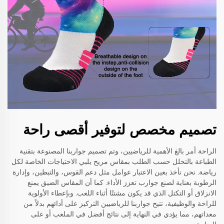
تصميم مخصص لتوفير أقصى راحة
الراحة أمر بالغ الأهمية للرياضيين، وتم تصميم جواربنا المصنوعة بتقنية
الطباعة بالتحلل حسب الطلب بمقاس مريح يلبي الاحتياجات الخاصة لكل
رياضة. نحن نأخذ بعين الاعتبار عوامل مثل دعم القوس، والتبطين، وإدارة
الرطوبة بعناية لصنع جوارب تعزز الأداء. كما أن المقاس الضيق يمنع
الانزلاق أو التكتل الذي قد يكون مشتتًا أثناء اللعب. وبإعطاء الأولوية
للراحة والوظيفية، تتيح جواربنا للرياضيين التركيز على أدائهم بدلاً من
معداتهم، مما يؤدي في النهاية إلى نتائج أفضل في الملعب أو على