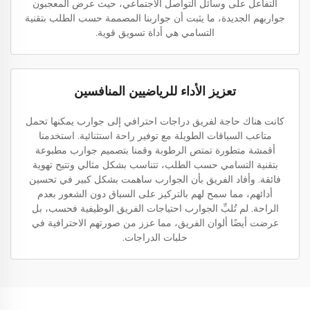
التفاعل على وسائل التواصل الاجتماعي، حيث عرض المعجبون
جواربهم الجديدة، ما يثبت أن جواربنا المصممة حسب الطلب بتقنية
التسامي هي أداة تسويق قوية.
تعزيز الأداء للرياضيين المنافسين
كانت هناك حاجة لفريق دراجات احترافي إلى جوارب يمكنها تحمل
متاعب السباقات الطويلة مع توفير راحة استثنائية. استخدمنا
أقمشة متطورة تمتص الرطوبة وقمنا بتصميم جوارب مطبوعة
بتقنية التسامي حسب الطلب، تتناسب بشكل مثالي وتتيح تهوية
فائقة. وأفاد الفريق بأن الجوارب ساهمت بشكل كبير في تحسين
أدائهم، مما سمح لهم بالتركيز على السباق دون الشعور بعدم
الراحة. لم تُلبِّ الجوارب احتياجات الفريق الوظيفية فحسب، بل
عرضت أيضًا ألوان الفريق، مما عزز من صورتهم الاحترافية في
حلبات الدراجات.