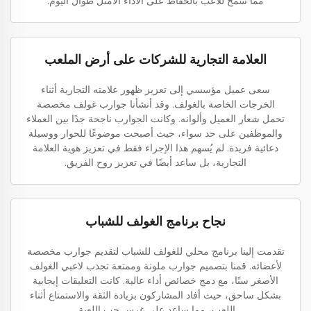
مما سمح للاعب بالحفاظ على الأداء الأمثل طوال اليوم.
العلامة التجارية للشركات على أرض الملعب
سعى عميل مؤسسي إلى تعزيز ظهور علامته التجارية أثناء
الخرجات الخاصة بالغولف. وقد أنشأنا جوارب غولف مخصصة
تحمل شعار العميل وألوانه. وكانت الجوارب ناجحة جدًا بين العملاء
والموظفين على حد سواء، حيث أصبحت موضوعًا للحوار ووسيلة
دعائية فريدة. لم يُسهم هذا الإجراء فقط في تعزيز هوية العلامة
التجارية، بل ساعد أيضًا في تعزيز روح الفريق.
نجاح برنامج الغولف للشباب
تقدمت إلينا برنامج محلي للغولف للشباب لتقديم جوارب مخصصة
لأعضائه. قمنا بتصميم جوارب ملونة وممتعة تجذب لاعبي الغولف
الأصغر سنًا، مع دمج خصائص أداء عالية. كانت التعليقات إيجابية
بشكل ساحق، حيث أفاد المشاركون بزيادة الثقة والاستمتاع أثناء
اللعب، مما ساعد على غرس حب اللعبة.