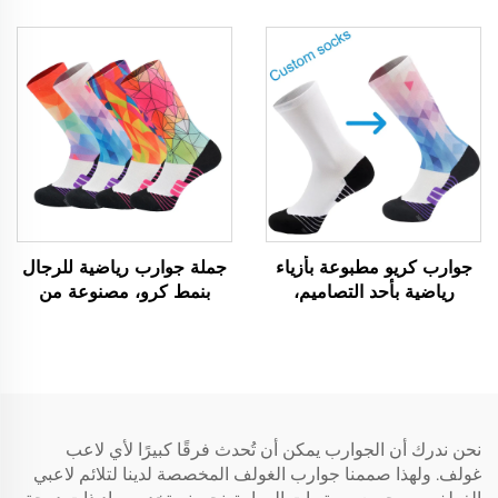
للبيع بالجملة بطباعة تصعيبية
للتهوية بنسيج شبكي لركوب
الدراجات والجري وكرة السلة
جوارب كريو مطبوعة بأزياء
جملة جوارب رياضية للرجال
رياضية بأحد التصاميم،
بنمط كرو، مصنوعة من
بتصميم فارس للبيع عبر
البوليستر ومطبوعة بتقنية
الإنترنت
التسامي ثلاثية الأبعاد لرياضة
البيسبول
نحن ندرك أن الجوارب يمكن أن تُحدث فرقًا كبيرًا لأي لاعب
غولف. ولهذا صممنا جوارب الغولف المخصصة لدينا لتلائم لاعبي