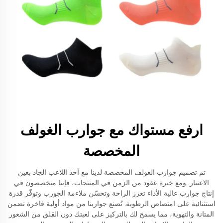
ارفع مستواك مع جوارب الغولف
المخصصة
تم تصميم جوارب الغولف المخصصة لدينا مع أخذ اللاعب الجاد بعين
الاعتبار. ومع خبرة عقود من الزمن في المنتجات، فإننا متخصصون في
إنتاج جوارب عالية الأداء تعزز الراحة وتحسّن ملاءمة الجورب وتوفّر قدرة
استثنائية على امتصاص الرطوبة. تُصنع جواربنا من مواد أولية فاخرة تضمن
المتانة والتهوية، مما يسمح لك بالتركيز على لعبتك دون القلق من الشعور