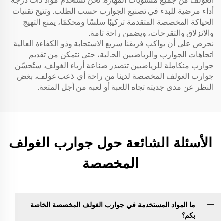
الغولف من جميع مستويات المهارة. نحن نستخدم مواد ذات درجة
أداء مرضية للبدء في تصنيع الجوارب حسب الطلب. وتتيح تقنيات
الحياكة المخصصة المتقدمة تركيبًا سلسًا ومحكمًا، يمنع التهيج
والانزلاق والتقرحات، ويضمن راحة تامة.
نحرص على أن يواكب فريقنا سريع الاستجابة وذو الكفاءة العالية
اتجاهات الجوارب والرياضيين الحالية، حتى نتمكن من تقديم
جوارب متكاملة للرياضيين تتصدر صناعة أزياء الغولف. ستُحسّن
جوارب الغولف المخصصة لدينا من راحة أي لاعب غولف، بغض
النظر عن مدى جديته تجاه اللعبة أو لعبه من أجل المتعة.
الأسئلة الشائعة حول جوارب الغولف
المخصصة
ما المواد المستخدمة في جوارب الغولف المخصصة الخاصة
بكم؟