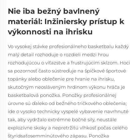
Nie iba bežný bavlnený
materiál: Inžiniersky prístup k
výkonnosti na ihrisku
Vo vysokej stávke profesionálneho basketbalu každý
malý detail rozhoduje o rozdieli medzi hrou
rozhodujúcou o víťazstve a frustrujúcim sklzom. Hoci
sa pozornosť často sústreďuje na špičkové športové
topánky alebo oblečenie pre hranie na ihrisku,
skutočným neosláveným hrdinom výkonu hráča je
basketbalová ponožka. Ponožky profesionálnej
úrovne sú ďaleko od bežného tričkového oblečenia;
ide o vysoko technicky vyspelé vybavenie navrhnuté
tak, aby vydržalo extrémne bočné sily, neustále
explozívne skoky a nepretržitú vlhkosť počas celého
štyridsaťosemminútového zápasu. Ponožka