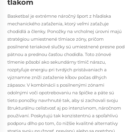
tlakom
Basketbal je extrémne náročný šport z hľadiska
mechanického zaťaženia, ktorý veľmi zaťažuje
chodidlá a členky. Ponožky na vrcholnej úrovni majú
stratégiou umiestnené tlmiace zóny, pričom
posilnené teriakové slučky sú umiestnené presne pod
pätnou a prednou časťou chodidla. Toto zónové
tlmenie pôsobí ako sekundárny tlmič nárazu,
rozptyľuje energiu pri tvrdých pristávaniach a
významne zníži zaťaženie kĺbov počas dlhých
zápasov. V kombinácii s posilnenými zónami
odolnými voči opotrebovaniu na špičke a päte sú
tieto ponožky navrhnuté tak, aby si zachovali svoju
štrukturálnu celistvosť aj po intenzívnom, náročnom
používaní. Poskytujú tak konzistentnú a spoľahlivú
podporu dlho po tom, čo nižšie kvalitné alternatívy
stratia svoju pružnosť, previsnú alebo sa pretrhnú.