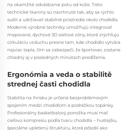
na okamžité odvádzanie potu od kože. Tieto
technické tkaniny sú navrhnuté tak, aby sa rýchlo
sušili a udržiavali stabilné prostredie okolo chodidla.
Moderné výrobné techniky umožňujú integrovať
mapované, dychové 3D sieťové zóny, ktoré zrýchľujú
cirkuláciu vzduchu presne tam, kde chodidlo vytvára
najviac tepla, čím sa zabezpečí, že športovec zostane
chladný aj v posledných minútach predĺženia.
Ergonómia a veda o stabilitě
strednej časti chodidla
Stabilita na ihrisku je určená bezproblémovým
spojením medzi chodidlom a podrážkou topánky.
Profesionálny basketbalový ponožka musí mať
cieľovú kompresiu podĺa tvaru chodidla – hustejšiu,
špeciálne upletenú štruktúru, ktorá pôsobí ako