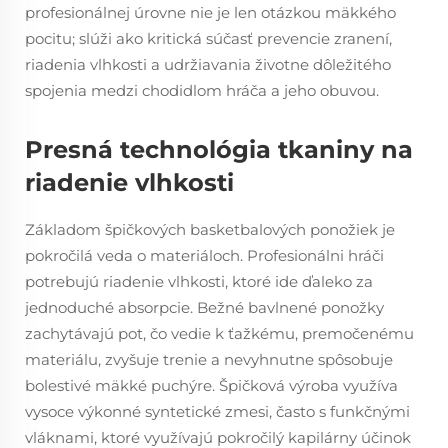
profesionálnej úrovne nie je len otázkou mäkkého
pocitu; slúži ako kritická súčasť prevencie zranení,
riadenia vlhkosti a udržiavania životne dôležitého
spojenia medzi chodidlom hráča a jeho obuvou.
Presná technológia tkaniny na
riadenie vlhkosti
Základom špičkových basketbalových ponožiek je
pokročilá veda o materiáloch. Profesionálni hráči
potrebujú riadenie vlhkosti, ktoré ide ďaleko za
jednoduché absorpcie. Bežné bavlnené ponožky
zachytávajú pot, čo vedie k ťažkému, premočenému
materiálu, zvyšuje trenie a nevyhnutne spôsobuje
bolestivé mäkké puchýre. Špičková výroba využíva
vysoce výkonné syntetické zmesi, často s funkčnými
vláknami, ktoré využívajú pokročilý kapilárny účinok