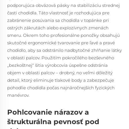
podporujúca obväzová pásky na stabilizáciu strednej
časti chodidla. Táto vlastnosť je rozhodujúca pre
zabránenie posúvania sa chodidla v topánke pri
ostrých zákrutách alebo explozívnych zmenách
smeru. Okrem toho profesionálne ponožky obsahujú
skutočné ergonomické tvarovanie pre ľavé a pravé
chodidlo, aby sa odstránilo nadbytočné zhŕňanie látky
v oblasti palcov. Použitím pokročilého bezševného
„bezkoštnej“ šitia výrobcovia úspešne odstránia
objem v oblasti palcov – drobný, no veľmi dôležitý
detail, ktorý eliminuje tlakové body a zabezpečuje
pohodlie chodidla počas najnáročnejších fyzických
manévrov.
Pohlcovanie nárazov a
štrukturálna pevnosť pod