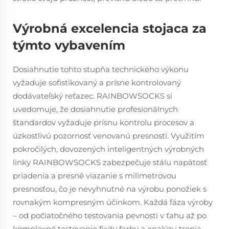
Výrobná excelencia stojaca za
týmto vybavením
Dosiahnutie tohto stupňa technického výkonu
vyžaduje sofistikovaný a prísne kontrolovaný
dodávateľský reťazec. RAINBOWSOCKS si
uvedomuje, že dosiahnutie profesionálnych
štandardov vyžaduje prísnu kontrolu procesov a
úzkostlivú pozornosť venovanú presnosti. Využitím
pokročilých, dovozených inteligentných výrobných
linky RAINBOWSOCKS zabezpečuje stálu napätosť
priadenia a presné viazanie s milimetrovou
presnosťou, čo je nevyhnutné na výrobu ponožiek s
rovnakým kompresným účinkom. Každá fáza výroby
– od počiatočného testovania pevnosti v ťahu až po
komplexné testovanie fixity farby a analýzu trenia –