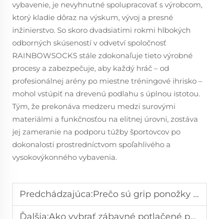
vybavenie, je nevyhnutné spolupracovať s výrobcom,
ktorý kladie dôraz na výskum, vývoj a presné
inžinierstvo. So skoro dvadsiatimi rokmi hlbokých
odborných skúseností v odvetví spoločnosť
RAINBOWSOCKS stále zdokonaľuje tieto výrobné
procesy a zabezpečuje, aby každý hráč – od
profesionálnej arény po miestne tréningové ihrisko –
mohol vstúpiť na drevenú podlahu s úplnou istotou.
Tým, že prekonáva medzeru medzi surovými
materiálmi a funkčnosťou na elitnej úrovni, zostáva
jej zameranie na podporu túžby športovcov po
dokonalosti prostredníctvom spoľahlivého a
vysokovýkonného vybavenia.
Predchádzajúca:
Prečo sú grip ponožky pre basketbal nevyhnutné na zabezpečenie súčepu na ihrisku
Ďalšia:
Ako vybrať zábavné potlačené ponožky, ktoré pridajú vašim outfitom osobitý štýl