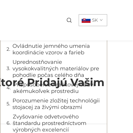
Obsah
SK
Nárast nositeľnej osobnosti v
modernej móde
Ovládnutie jemného umenia
koordinácie vzorov a farieb
Uprednostňovanie
vysokokvalitných materiálov pre
pohodlie počas celého dňa
toré Pridajú Vašim
Prispôsobenie hračkovej obuvi
akémukoľvek prostrediu
Porozumenie zložitej technológii
stojacej za živými obrazmi
Zvyšovanie odvetvového
štandardu prostredníctvom
výrobných excelencií