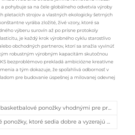
 a pohybuje sa na čele globálneho odvetvia výroby
pletacích strojov a vlastných ekologicky šetrných
tantne vyrába zložité, živé vzory, ktoré sa
dného výberu surovín až po prísne protokoly
lasticitu, je každý krok výrobného cyklu starostlivo
alebo obchodných partnerov, ktorí sa snažia vyvinúť
k takým robustným výrobným kapacitám skutočnou
KS bezproblémovo prekladá ambiciózne kreatívne
menia a tým dokazuje, že spoľahlivá odbornosť v
kladom pre budovanie úspešnej a milovanej odevnej
tbalové ponožky vhodnými pre profesionálnych hráčov
ožky, ktoré sedia dobre a vyzerajú štýlovite