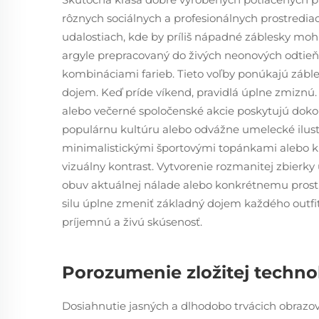
rôznych sociálnych a profesionálnych prostredia
udalostiach, kde by príliš nápadné záblesky mohl
argyle prepracovaný do živých neonových odtieň
kombináciami farieb. Tieto voľby ponúkajú záble
dojem. Keď príde víkend, pravidlá úplne zmiznú.
alebo večerné spoločenské akcie poskytujú dokon
populárnu kultúru alebo odvážne umelecké ilustr
minimalistickými športovými topánkami alebo k
vizuálny kontrast. Vytvorenie rozmanitej zbier
obuv aktuálnej nálade alebo konkrétnemu prostr
silu úplne zmeniť základný dojem každého outfi
príjemnú a živú skúsenosť.
Porozumenie zložitej technol
Dosiahnutie jasných a dlhodobo trvácich obrazov