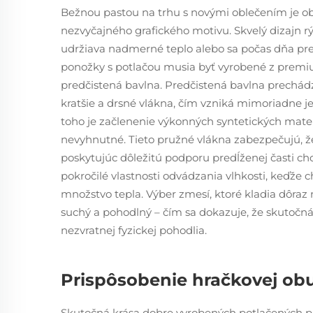
Bežnou pastou na trhu s novými oblečením je obe
nezvyčajného grafického motivu. Skvelý dizajn rýchl
udržiava nadmerné teplo alebo sa počas dňa pre
ponožky s potlačou musia byť vyrobené z premi
predčistená bavlna. Predčistená bavlna prechád
kratšie a drsné vlákna, čím vzniká mimoriadne 
toho je začlenenie výkonných syntetických mater
nevyhnutné. Tieto pružné vlákna zabezpečujú, že
poskytujúc dôležitú podporu predĺženej časti ch
pokročilé vlastnosti odvádzania vlhkosti, keďže
množstvo tepla. Výber zmesí, ktoré kladia dôraz n
suchý a pohodlný – čím sa dokazuje, že skutočná 
nezvratnej fyzickej pohodlia.
Prispôsobenie hračkovej ob
Skutočná krása dobre vyrobených potlačených pa