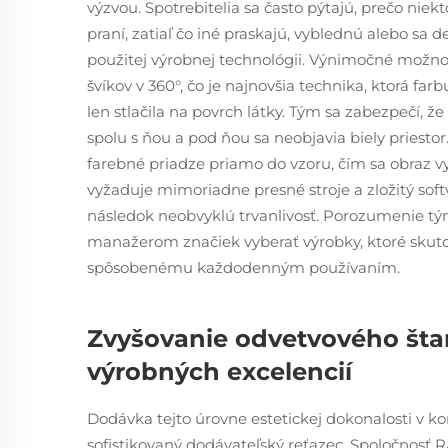
výzvou. Spotrebitelia sa často pýtajú, prečo niek
praní, zatiaľ čo iné praskajú, vyblednú alebo sa 
použitej výrobnej technológii. Výnimočné možnost
švíkov v 360°, čo je najnovšia technika, ktorá fa
len stlačila na povrch látky. Tým sa zabezpečí, že
spolu s ňou a pod ňou sa neobjavia biely priesto
farebné priadze priamo do vzoru, čím sa obraz v
vyžaduje mimoriadne presné stroje a zložitý soft
následok neobvyklú trvanlivosť. Porozumenie t
manažerom značiek vyberať výrobky, ktoré skuto
spôsobenému každodenným používaním.
Zvyšovanie odvetvového št
výrobných excelencií
Dodávka tejto úrovne estetickej dokonalosti v k
sofistikovaný dodávateľský reťazec. Spoločno