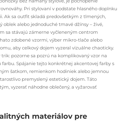
 ponožky bez námahy štýlové, je pochopenie
ovnováhy. Pri stylovaní v podstate hlasného doplnku
i. Ak sa outfit skladá predovšetkým z tlmených,
ý oblek alebo jednoduché tmavé džínsy – živé,
nom sa stávajú zámerne vyčleneným centrom
ohato zdobené vzormi, výber mikro-tlače alebo
omu, aby celkový dojem vyzeral vizuálne chaoticky.
ný trik: pozorne sa pozrú na komplikovaný vzor na
 farbu. Spájanie tejto konkrétnej akcentovej farby s
sným šatkom, remienkom hodiniek alebo jemnou
starostlivo premyslený estetický dojem. Táto
tým, vyzerať náhodne oblečený, a vyžarovať
litných materiálov pre