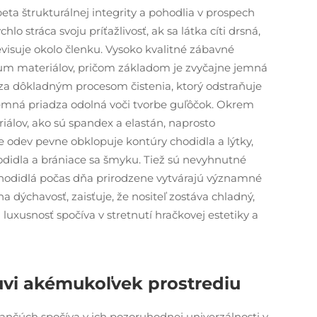
ta štrukturálnej integrity a pohodlia v prospech
o stráca svoju príťažlivosť, ak sa látka cíti drsná,
visuje okolo členku. Vysoko kvalitné zábavné
um materiálov, pričom základom je zvyčajne jemná
za dôkladným procesom čistenia, ktorý odstraňuje
jemná priadza odolná voči tvorbe guľôčok. Okrem
iálov, ako sú spandex a elastán, naprosto
 odev pevne obklopuje kontúry chodidla a lýtky,
odidla a brániace sa šmyku. Tiež sú nevyhnutné
 chodidlá počas dňa prirodzene vytvárajú významné
a dýchavosť, zaisťuje, že nositeľ zostáva chladný,
luxusnosť spočíva v stretnutí hračkovej estetiky a
uvi akémukoľvek prostrediu
nčúch spočíva v ich pozoruhodnej univerzálnosti v