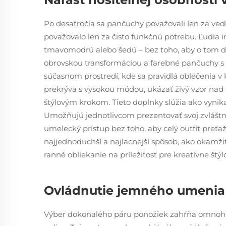
Po desaťročia sa pančuchy považovali len za vedľ
považovalo len za čisto funkčnú potrebu. Ľudia in
tmavomodrú alebo šedú – bez toho, aby o tom dlh
obrovskou transformáciou a farebné pančuchy s t
súčasnom prostredí, kde sa pravidlá oblečenia v 
prekrýva s vysokou módou, ukázať živý vzor nad
štýlovým krokom. Tieto doplnky slúžia ako vynik
Umožňujú jednotlivcom prezentovať svoj zvlášt
umelecký prístup bez toho, aby celý outfit preťa
najjednoduchší a najlacnejší spôsob, ako okamž
ranné obliekanie na príležitosť pre kreatívne štýl
Ovládnutie jemného umenia k
Výber dokonalého páru ponožiek zahŕňa omnoho v