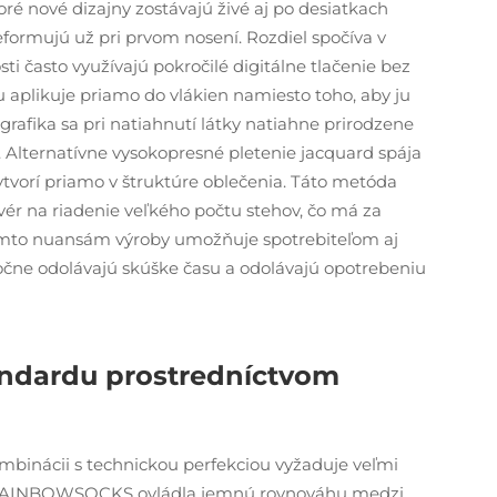
toré nové dizajny zostávajú živé aj po desiatkach
deformujú už pri prvom nosení. Rozdiel spočíva v
i často využívajú pokročilé digitálne tlačenie bez
rbu aplikuje priamo do vlákien namiesto toho, aby ju
 grafika sa pri natiahnutí látky natiahne prirodzene
r. Alternatívne vysokopresné pletenie jacquard spája
ytvorí priamo v štruktúre oblečenia. Táto metóda
vér na riadenie veľkého počtu stehov, čo má za
ýmto nuansám výroby umožňuje spotrebiteľom aj
čne odolávajú skúške času a odolávajú opotrebeniu
andardu prostredníctvom
ombinácii s technickou perfekciou vyžaduje veľmi
sť RAINBOWSOCKS ovládla jemnú rovnováhu medzi