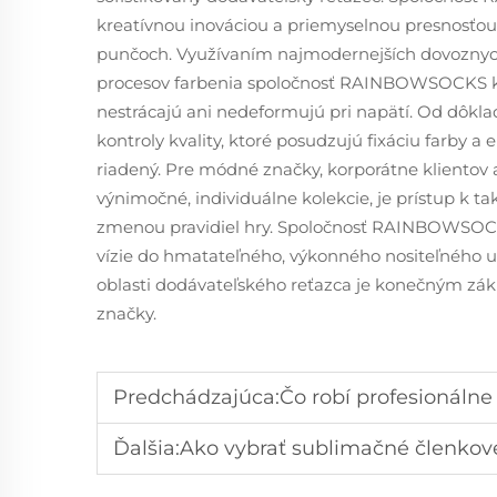
kreatívnou inováciou a priemyselnou presnosťou
punčoch. Využívaním najmodernejších dovoznych 
procesov farbenia spoločnosť RAINBOWSOCKS konš
nestrácajú ani nedeformujú pri napätí. Od dôkla
kontroly kvality, ktoré posudzujú fixáciu farby a e
riadený. Pre módné značky, korporátne klientov 
výnimočné, individuálne kolekcie, je prístup 
zmenou pravidiel hry. Spoločnosť RAINBOWSOC
vízie do hmatateľného, výkonného nositeľného u
oblasti dodávateľského reťazca je konečným zá
značky.
Predchádzajúca:
Čo robí profesionálne baske
Ďalšia:
Ako vybrať sublimačné členkové pon