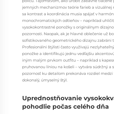
policu. Tajomstvom, ako urobiť zábavné tlačené
jemných mechanizmov teórie farieb a vizuálnej r
sa kontrast a koordinácia musia spájať v harmóni
monochromatických odtieňov – napríklad uhličit
vysokokontrastné ponožky s originálnym dizaj
pozornosti. Naopak, ak je hlavné oblečenie už b
sofistikovaného geometrického dizajnu zabráni t
Profesionálni štýlisti často využívajú nezlyhateľ
ponožke a identifikujú jednu vedľajšiu akcentovú
iným malým prvkom outfitu – napríklad s kape
pruhovanou líniou na košeli – vytvára súdržný a 
pozornosť ku detailom prekonáva rozdiel medzi 
dokonalý, úmyselný štýl.
Uprednostňovanie vysokokva
pohodlie počas celého dňa