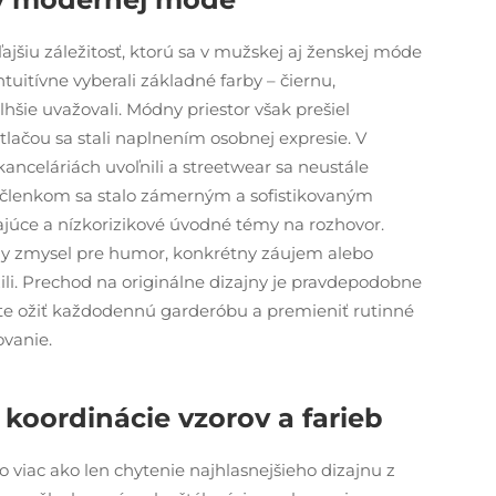
ajšiu záležitosť, ktorú sa v mužskej aj ženskej móde
tuitívne vyberali základné farby – čiernu,
šie uvažovali. Módny priestor však prešiel
lačou sa stali naplnením osobnej expresie. V
kanceláriách uvoľnili a streetwear sa neustále
 členkom sa stalo zámerným a sofistikovaným
ajúce a nízkorizikové úvodné témy na rozhovor.
ny zmysel pre humor, konkrétny záujem alebo
žili. Prechod na originálne dizajny je pravdepodobne
ite ožiť každodennú garderóbu a premieniť rutinné
ovanie.
oordinácie vzorov a farieb
iac ako len chytenie najhlasnejšieho dizajnu z