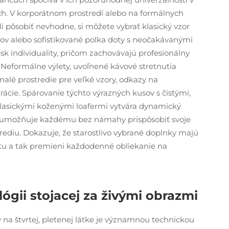
ch. V korporátnom prostredí alebo na formálnych
i pôsobiť nevhodne, si môžete vybrať klasický vzor
ov alebo sofistikované polka doty s neočakávanými
sk individuality, pričom zachovávajú profesionálny
 Neformálne výlety, uvoľnené kávové stretnutia
alé prostredie pre veľké vzory, odkazy na
ácie. Spárovanie týchto výrazných kusov s čistými,
lasickými koženými loafermi vytvára dynamický
ky umožňuje každému bez námahy prispôsobiť svoje
ediu. Dokazuje, že starostlivo vybrané doplnky majú
tu a tak premieni každodenné obliekanie na
ógii stojacej za živými obrazmi
 na štvrtej, pletenej látke je významnou technickou