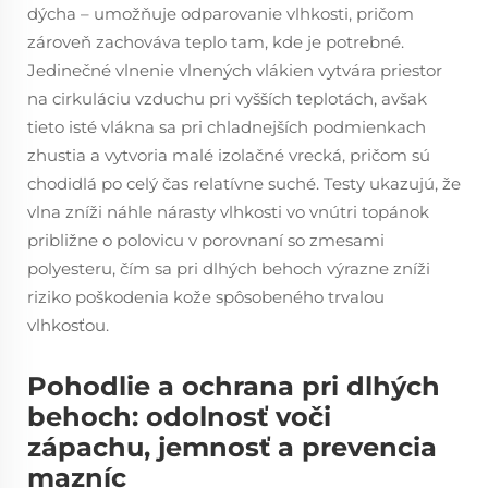
dýcha – umožňuje odparovanie vlhkosti, pričom
zároveň zachováva teplo tam, kde je potrebné.
Jedinečné vlnenie vlnených vlákien vytvára priestor
na cirkuláciu vzduchu pri vyšších teplotách, avšak
tieto isté vlákna sa pri chladnejších podmienkach
zhustia a vytvoria malé izolačné vrecká, pričom sú
chodidlá po celý čas relatívne suché. Testy ukazujú, že
vlna zníži náhle nárasty vlhkosti vo vnútri topánok
približne o polovicu v porovnaní so zmesami
polyesteru, čím sa pri dlhých behoch výrazne zníži
riziko poškodenia kože spôsobeného trvalou
vlhkosťou.
Pohodlie a ochrana pri dlhých
behoch: odolnosť voči
zápachu, jemnosť a prevencia
mazníc