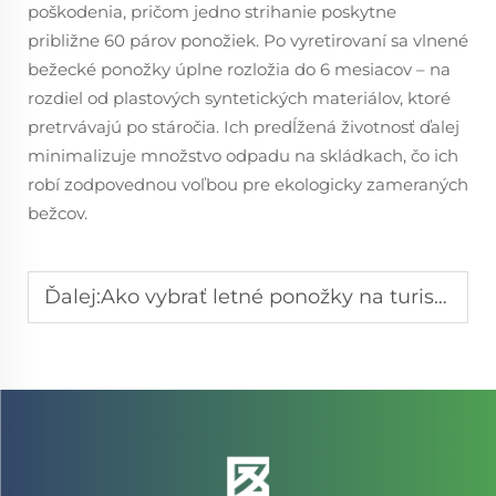
poškodenia, pričom jedno strihanie poskytne
približne 60 párov ponožiek. Po vyretirovaní sa vlnené
bežecké ponožky úplne rozložia do 6 mesiacov – na
rozdiel od plastových syntetických materiálov, ktoré
pretrvávajú po stáročia. Ich predĺžená životnosť ďalej
minimalizuje množstvo odpadu na skládkach, čo ich
robí zodpovednou voľbou pre ekologicky zameraných
bežcov.
Ďalej:
Ako vybrať letné ponožky na turistiku, ktoré udržia nohy chladné a suché