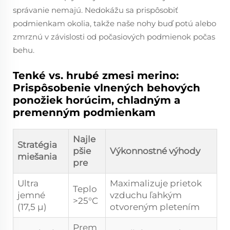
správanie nemajú. Nedokážu sa prispôsobiť
podmienkam okolia, takže naše nohy buď potú alebo
zmrznú v závislosti od počasiových podmienok počas
behu.
Tenké vs. hrubé zmesi merino:
Prispôsobenie vlnených behových
ponožiek horúcim, chladným a
premenným podmienkam
Najle
Stratégia
pšie
Výkonnostné výhody
miešania
pre
Ultra
Maximalizuje prietok
Teplo
jemné
vzduchu ľahkým
>25°C
(17,5 µ)
otvoreným pletením
Prem