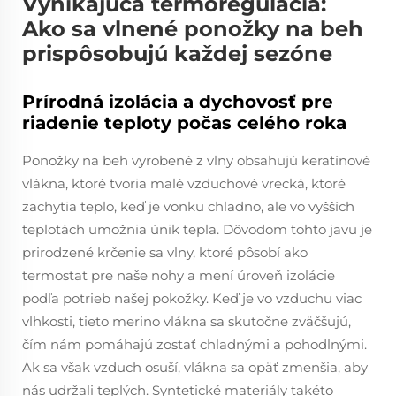
Vynikajúca termoregulácia:
Ako sa vlnené ponožky na beh
prispôsobujú každej sezóne
Prírodná izolácia a dychovosť pre
riadenie teploty počas celého roka
Ponožky na beh vyrobené z vlny obsahujú keratínové
vlákna, ktoré tvoria malé vzduchové vrecká, ktoré
zachytia teplo, keď je vonku chladno, ale vo vyšších
teplotách umožnia únik tepla. Dôvodom tohto javu je
prirodzené krčenie sa vlny, ktoré pôsobí ako
termostat pre naše nohy a mení úroveň izolácie
podľa potrieb našej pokožky. Keď je vo vzduchu viac
vlhkosti, tieto merino vlákna sa skutočne zväčšujú,
čím nám pomáhajú zostať chladnými a pohodlnými.
Ak sa však vzduch osuší, vlákna sa opäť zmenšia, aby
nás udržali teplých. Syntetické materiály takéto