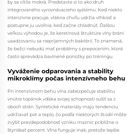
by sa cítila mokrá. Predstavte si to ako druh
integrovaného vyrovnávacieho systému. Keď niekto
intenzívne pracuje, vlákna chvíľu udržia vlhkosť a
postupne ju uvoľnia, keď začne chladnúť. Ďalšou
veľkou výhodou je, že keratínová štruktúra vlny bráni
usadzovaniu sa neprijemných baktérií. To znamená,
že bežci nebudú mať problémy s prepocením, ktoré
často sprevádza bavlnené ponožky po tréningu.
Vyváženie odparovania a stability
mikroklímy počas intenzívneho behu
Pri intenzívnom behu vlna zabezpečuje stabilitu
vnútra topánok vďaka svojej schopnosti sušiť sa z
oboch strán. Syntetické materiály majú tendenciu
udržiavať pot a teplo, čo podľa niektorých štúdií môže
zvýšiť pravdepodobnosť vzniku mazníc približne o
štyridsať percent. Vlna funguje inak, pretože lepšie