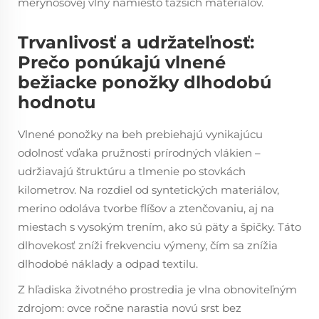
merynosovej vlny namiesto ťažších materiálov.
Trvanlivosť a udržateľnosť:
Prečo ponúkajú vlnené
bežiacke ponožky dlhodobú
hodnotu
Vlnené ponožky na beh prebiehajú vynikajúcu
odolnosť vďaka pružnosti prírodných vlákien –
udržiavajú štruktúru a tlmenie po stovkách
kilometrov. Na rozdiel od syntetických materiálov,
merino odoláva tvorbe flíšov a ztenčovaniu, aj na
miestach s vysokým trením, ako sú päty a špičky. Táto
dlhovekosť zníži frekvenciu výmeny, čím sa znížia
dlhodobé náklady a odpad textilu.
Z hľadiska životného prostredia je vlna obnoviteľným
zdrojom: ovce ročne narastia novú srst bez