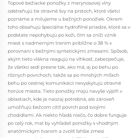
Topové bežiacke ponožky z merynosovej vlny
odstraňujú tie otravné švy na prstoch, ktoré všetci
poznáme a milujeme u bežných ponožiek. Okrem
toho obsahujú špeciálne hydrofilné priadze, ktoré sa v
podstate nepohybujú po koži, čím sa zníži vznik
miest s nadmerným trením približne o 38 % v
porovnaní s bežnými syntetickými zmesami. Spôsob,
akým tieto vlákna reagujú na vlhkosť, zabezpečuje,
že všetko sedí presne tak, ako má, aj po behu po
rôznych povrchoch, takže sa po mnohých míľach
behu po cestnej komunikácii nevyskytujú otravné
horúce miesta. Tieto ponožky majú navyše výplň v
oblastiach, kde je naozaj potrebná, ale zároveň
umožňujú bežcom cítiť povrch pod svojimi
chodidlami. Ak niekto hľadá niečo, čo dobre funguje
po celý rok, mal by vyhľadať ponožky s vhodným
anatómickým tvarom a zvoliť ľahšie zmesi