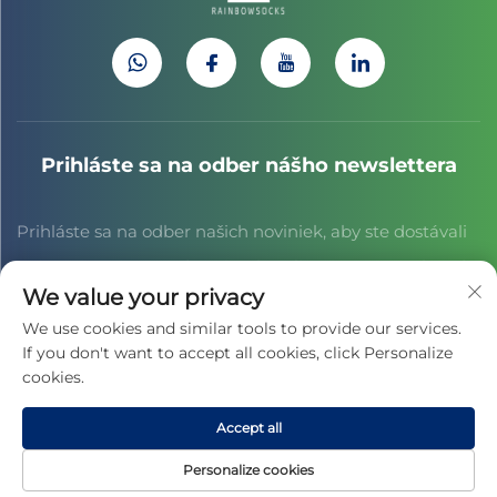
Prihláste sa na odber nášho newslettera
Prihláste sa na odber našich noviniek, aby ste dostávali
najnovšie správy z odvetvia, aktualizácie a poznatky od
We value your privacy
nášho tímu.
We use cookies and similar tools to provide our services.
If you don't want to accept all cookies, click Personalize
cookies.
Prihlásiť sa
Accept all
Všetky práva vyhradené © 2025 spoločnosťou JIAXING CAIHONG
Personalize cookies
SPORTS CULTURE CO., LTD. -
Zásady ochrany súkromia