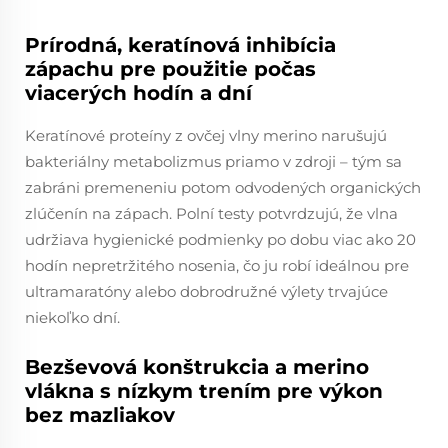
Prírodná, keratínová inhibícia
zápachu pre použitie počas
viacerých hodín a dní
Keratínové proteíny z ovčej vlny merino narušujú
bakteriálny metabolizmus priamo v zdroji – tým sa
zabráni premeneniu potom odvodených organických
zlúčenín na zápach. Polní testy potvrdzujú, že vlna
udržiava hygienické podmienky po dobu viac ako 20
hodín nepretržitého nosenia, čo ju robí ideálnou pre
ultramaratóny alebo dobrodružné výlety trvajúce
niekoľko dní.
Bezševová konštrukcia a merino
vlákna s nízkym trením pre výkon
bez mazliakov