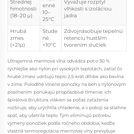
Strednej
Vyvažuje rozptyl
enné
hmotnosti
vlhkosti s izoláciou
10–
(18–20 µ)
jadra
25°C
Hrubá
Stude
Zdvojnásobuje tepelnú
zmes
né
retenciu hustším
(>21µ)
<10°C
tvorením slučiek
Ultrajemná merinová vlna odvádza pot o 30 %
rýchlejšie ako nylon pri vysokých teplotách, zatiaľ čo
hrubé zmesi udržujú teplo 2,5-krát dlhšie ako bavlna
v zime. Polodlhé vlnené ponožky na beh s nylónovým
posilnením ponúkajú prispôsobivé tlmenie: ich
špirálová štruktúra vlákien sa počas zaťaženia
rozširuje, aby urýchlila chladenie, a v pokoji sa stiahne
späť, aby ušetrila teplo. Tým eliminujú potrebu
výmeny ponožiek podľa ročného obdobia, keďže
vlastná termoregulácia merinovej vlny prevyšuje