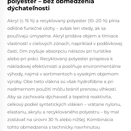
polyester – bez obmedzenia
dýchateľnosti
Akryl (≤ 15 %) a recyklovaný polyester (10–20 %) plnia
odlišné funkčné úlohy – avšak len vtedy, ak sa
používajú úmyselne. Akryl pridáva objem a tlmiace
vlastnosti v cielových zónach, napríklad v podšívkovej
časti, čím zvyšuje absorpciu nárazov pri turistike
alebo pri práci. Recyklovaný polyester prispieva k
nákladovej efektívnosti a posilňuje environmentálne
výhody, najmä v sortimentoch s vysokým objemom
výroby. Obe tieto vlákna sú však hydrofóbne a pri
nadmernom použití môžu brániť prenosu vlhkosti.
Aby sa zachovala dýchavosť a tepelná reaktivita,
celkový podiel syntetických vlákien – vrátane nylonu,
elastanu, akrylu a recyklovaného polyestru – by mal
zostávať na úrovni 30 % alebo nižšej. Kombinácia
tohto obmedzenia s technicky navrhnutou