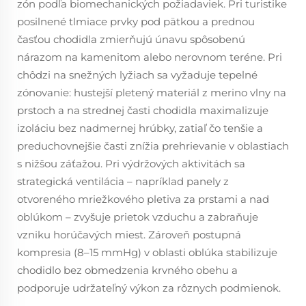
zón podľa biomechanických požiadaviek. Pri turistike
posilnené tlmiace prvky pod pätkou a prednou
časťou chodidla zmierňujú únavu spôsobenú
nárazom na kamenitom alebo nerovnom teréne. Pri
chôdzi na snežných lyžiach sa vyžaduje tepelné
zónovanie: hustejší pletený materiál z merino vlny na
prstoch a na strednej časti chodidla maximalizuje
izoláciu bez nadmernej hrúbky, zatiaľ čo tenšie a
preduchovnejšie časti znížia prehrievanie v oblastiach
s nižšou záťažou. Pri výdržových aktivitách sa
strategická ventilácia – napríklad panely z
otvoreného mriežkového pletiva za prstami a nad
oblúkom – zvyšuje prietok vzduchu a zabraňuje
vzniku horúčavých miest. Zároveň postupná
kompresia (8–15 mmHg) v oblasti oblúka stabilizuje
chodidlo bez obmedzenia krvného obehu a
podporuje udržateľný výkon za rôznych podmienok.