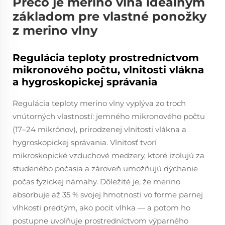
Prečo je merino vlna ideálnym
základom pre vlastné ponožky
z merino vlny
Regulácia teploty prostredníctvom
mikronového počtu, vlnitosti vlákna
a hygroskopickej správania
Regulácia teploty merino vlny vyplýva zo troch
vnútorných vlastností: jemného mikronového počtu
(17–24 mikrónov), prirodzenej vlnitosti vlákna a
hygroskopickej správania. Vlnitosť tvorí
mikroskopické vzduchové medzery, ktoré izolujú za
studeného počasia a zároveň umožňujú dýchanie
počas fyzickej námahy. Dôležité je, že merino
absorbuje až 35 % svojej hmotnosti vo forme parnej
vlhkosti
predtým, ako
pocit vlhka — a potom ho
postupne uvoľňuje prostredníctvom výparného