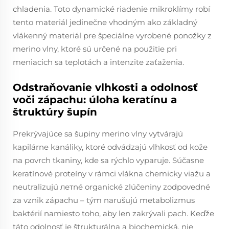
chladenia. Toto dynamické riadenie mikroklímy robí
tento materiál jedinečne vhodným ako základný
vlákenný materiál pre špeciálne vyrobené ponožky z
merino vlny, ktoré sú určené na použitie pri
meniacich sa teplotách a intenzite zaťaženia.
Odstraňovanie vlhkosti a odolnosť
voči zápachu: úloha keratínu a
štruktúry šupín
Prekrývajúce sa šupiny merino vlny vytvárajú
kapilárne kanáliky, ktoré odvádzajú vlhkosť od kože
na povrch tkaniny, kde sa rýchlo vyparuje. Súčasne
keratínové proteíny v rámci vlákna chemicky viažu a
neutralizujú летné organické zlúčeniny zodpovedné
za vznik zápachu – tým narušujú metabolizmus
baktérií namiesto toho, aby len zakrývali pach. Keďže
táto odolnosť je štrukturálna a biochemická, nie