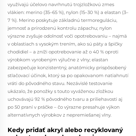
využívajú účelovo navrhnutú trojzložkovú zmes
vlákien: merino (35–65 %), nylon (15–30 %) a elastan (3–
7 %). Merino poskytuje základnú termoreguláciu,
jemnosť a prirodzenú kontrolu zápachu; nylon
výrazne zvyšuje odolnosť voči opotrebovaniu – najmä
v oblastiach s vysokým trením, ako sú päty a špičky
chodidiel – a zníži opotrebovanie až o 40 % oproti
výrobkom vyrobeným výlučne z vlny; elastan
zabezpečuje konzistentný, anatómicky prispôsobený
stlačovací účinok, ktorý sa po opakovanom natiahnutí
vráti do pôvodného stavu. Nezávislé testovanie
ukázalo, že ponožky s touto vyváženou zložkou
uchovávajú 92 % pôvodného tvaru a priliehavosti aj
po 50 praní v práčke – čo výrazne presahuje výkon
alternatívnych výrobkov z nepremiešanej vlny.
Kedy pridať akryl alebo recyklovaný