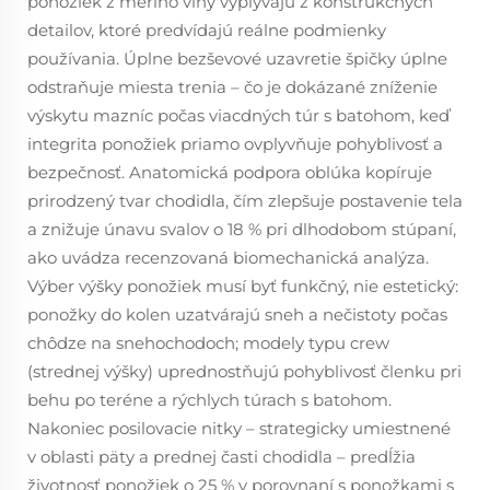
ponožiek z merino vlny vyplývajú z konštrukčných
detailov, ktoré predvídajú reálne podmienky
používania. Úplne bezševové uzavretie špičky úplne
odstraňuje miesta trenia – čo je dokázané zníženie
výskytu mazníc počas viacdných túr s batohom, keď
integrita ponožiek priamo ovplyvňuje pohyblivosť a
bezpečnosť. Anatomická podpora oblúka kopíruje
prirodzený tvar chodidla, čím zlepšuje postavenie tela
a znižuje únavu svalov o 18 % pri dlhodobom stúpaní,
ako uvádza recenzovaná biomechanická analýza.
Výber výšky ponožiek musí byť funkčný, nie estetický:
ponožky do kolen uzatvárajú sneh a nečistoty počas
chôdze na snehochodoch; modely typu crew
(strednej výšky) uprednostňujú pohyblivosť členku pri
behu po teréne a rýchlych túrach s batohom.
Nakoniec posilovacie nitky – strategicky umiestnené
v oblasti päty a prednej časti chodidla – predĺžia
životnosť ponožiek o 25 % v porovnaní s ponožkami s