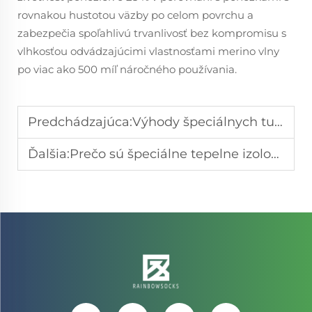
rovnakou hustotou väzby po celom povrchu a
zabezpečia spoľahlivú trvanlivosť bez kompromisu s
vlhkosťou odvádzajúcimi vlastnosťami merino vlny
po viac ako 500 míľ náročného používania.
Predchádzajúca:
Výhody špeciálnych turistických ponožiek pre personalizované turistické zážitky
Ďalšia:
Prečo sú špeciálne tepelne izolované ponožky nevyhnutné na udržanie tepla nôh v zime