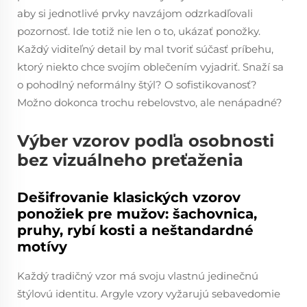
aby si jednotlivé prvky navzájom odzrkadľovali
pozornosť. Ide totiž nie len o to, ukázať ponožky.
Každý viditeľný detail by mal tvoriť súčasť príbehu,
ktorý niekto chce svojím oblečením vyjadriť. Snaží sa
o pohodlný neformálny štýl? O sofistikovanosť?
Možno dokonca trochu rebelovstvo, ale nenápadné?
Výber vzorov podľa osobnosti
bez vizuálneho preťaženia
Dešifrovanie klasických vzorov
ponožiek pre mužov: šachovnica,
pruhy, rybí kosti a neštandardné
motívy
Každý tradičný vzor má svoju vlastnú jedinečnú
štýlovú identitu. Argyle vzory vyžarujú sebavedomie