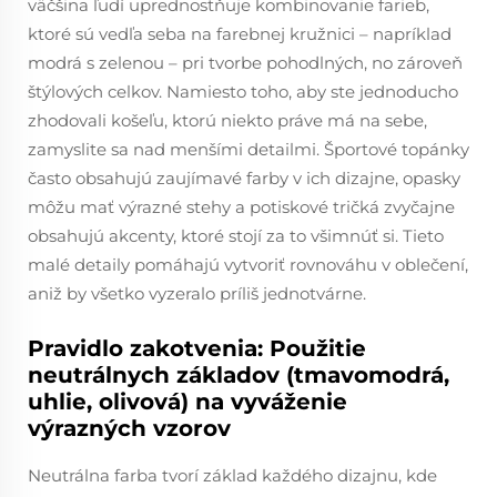
väčšina ľudí uprednostňuje kombinovanie farieb,
ktoré sú vedľa seba na farebnej kružnici – napríklad
modrá s zelenou – pri tvorbe pohodlných, no zároveň
štýlových celkov. Namiesto toho, aby ste jednoducho
zhodovali košeľu, ktorú niekto práve má na sebe,
zamyslite sa nad menšími detailmi. Športové topánky
často obsahujú zaujímavé farby v ich dizajne, opasky
môžu mať výrazné stehy a potiskové tričká zvyčajne
obsahujú akcenty, ktoré stojí za to všimnúť si. Tieto
malé detaily pomáhajú vytvoriť rovnováhu v oblečení,
aniž by všetko vyzeralo príliš jednotvárne.
Pravidlo zakotvenia: Použitie
neutrálnych základov (tmavomodrá,
uhlie, olivová) na vyváženie
výrazných vzorov
Neutrálna farba tvorí základ každého dizajnu, kde