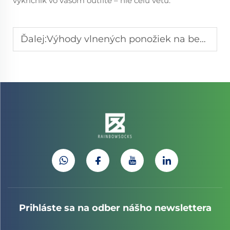
vykričník vo vašom outfite – nie celú vetu.
Ďalej:
Výhody vlnených ponožiek na beh pre všetky počasné podmienky
Prihláste sa na odber nášho newslettera