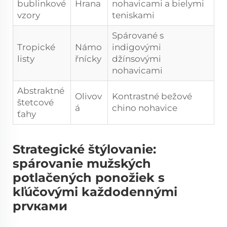
bublinkové
Hrana
nohavicami a bielymi
vzory
teniskami
Spárované s
Tropické
Námo
indigovými
listy
řnícky
džínsovými
nohavicami
Abstraktné
Olivov
Kontrastné bežové
štetcové
á
chino nohavice
ťahy
Strategické štýlovanie:
spárovanie mužských
potlačených ponožiek s
kľúčovými každodennými
prvками