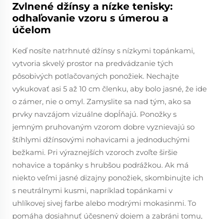
Zvlnené džínsy a nízke tenisky:
odhaľovanie vzoru s úmerou a
účelom
Keď nosíte natrhnuté džínsy s nízkymi topánkami,
vytvoria skvelý prostor na predvádzanie tých
pôsobivých potlačovaných ponožiek. Nechajte
vykukovať asi 5 až 10 cm členku, aby bolo jasné, že ide
o zámer, nie o omyl. Zamyslite sa nad tým, ako sa
prvky navzájom vizuálne dopĺňajú. Ponožky s
jemným pruhovaným vzorom dobre vyznievajú so
štíhlymi džínsovými nohavicami a jednoduchými
bežkami. Pri výraznejších vzoroch zvoľte širšie
nohavice a topánky s hrubšou podrážkou. Ak má
niekto veľmi jasné dizajny ponožiek, skombinujte ich
s neutrálnymi kusmi, napríklad topánkami v
uhlíkovej sivej farbe alebo modrými mokasinmi. To
pomáha dosiahnuť účesnený dojem a zabráni tomu,