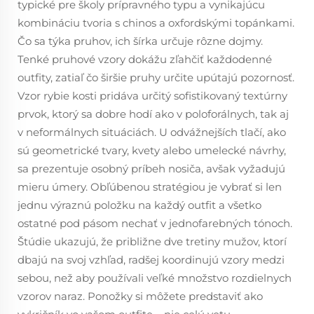
typické pre školy prípravného typu a vynikajúcu
kombináciu tvoria s chinos a oxfordskými topánkami.
Čo sa týka pruhov, ich šírka určuje rôzne dojmy.
Tenké pruhové vzory dokážu zľahčiť každodenné
outfity, zatiaľ čo širšie pruhy určite upútajú pozornosť.
Vzor rybie kosti pridáva určitý sofistikovaný textúrny
prvok, ktorý sa dobre hodí ako v poloforálnych, tak aj
v neformálnych situáciách. U odvážnejších tlačí, ako
sú geometrické tvary, kvety alebo umelecké návrhy,
sa prezentuje osobný príbeh nosiča, avšak vyžadujú
mieru úmery. Obľúbenou stratégiou je vybrať si len
jednu výraznú položku na každý outfit a všetko
ostatné pod pásom nechať v jednofarebných tónoch.
Štúdie ukazujú, že približne dve tretiny mužov, ktorí
dbajú na svoj vzhľad, radšej koordinujú vzory medzi
sebou, než aby používali veľké množstvo rozdielnych
vzorov naraz. Ponožky si môžete predstaviť ako