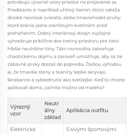
potrebujú výrazné vzory priestor na prejavenie sa.
Predstavte si napríklad uhlový liseron, ktorý odráža
divoké neonové zvieratá, alebo tmavomodré pruhy,
ktoré bránia jasne oranžovým kvetinám pred
preháňaním. Dobrý interiérový dizajn zvyčajne
vyhradzuje približne dve tretiny priestoru pre tieto
hlbšie neutrálne tóny. Táto rovnováha zabraňuje
chaotickému dojmu a zároveň umožňuje, aby sa tie
zábavné prvky dostali do popredia. Ďalšou výhodou
je, že tmavšie steny a tkaniny lepšie skrývajú
škrabance a vyblednutie ako svetlejšie. Keď to chcete
aplikovať doma, začnite možno od malého?
Neutr
Výrazný
álny
Aplikácia outfitu
vzor
základ
Elektrické
S sivými športovými