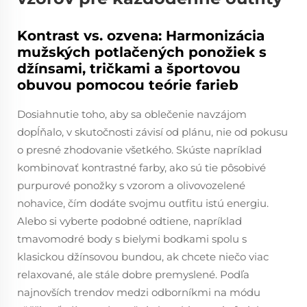
Kontrast vs. ozvena: Harmonizácia
mužských potlačených ponožiek s
džínsami, tričkami a športovou
obuvou pomocou teórie farieb
Dosiahnutie toho, aby sa oblečenie navzájom
dopĺňalo, v skutočnosti závisí od plánu, nie od pokusu
o presné zhodovanie všetkého. Skúste napríklad
kombinovať kontrastné farby, ako sú tie pôsobivé
purpurové ponožky s vzorom a olivovozelené
nohavice, čím dodáte svojmu outfitu istú energiu.
Alebo si vyberte podobné odtiene, napríklad
tmavomodré body s bielymi bodkami spolu s
klasickou džínsovou bundou, ak chcete niečo viac
relaxované, ale stále dobre premyslené. Podľa
najnovších trendov medzi odborníkmi na módu