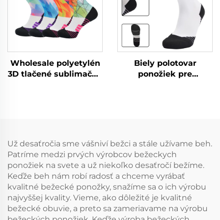
Wholesale polyetylén
Biely polotovar
3D tlačené sublimačné
ponožiek pre
bejzbalové športové
sublimačný potlač,
mužské športové
výrobca
ponožky
veľkoobchodom,
svetlé farby, športové
a bežné ponožky
Už desaťročia sme vášniví bežci a stále užívame beh.
Patríme medzi prvých výrobcov bežeckych
ponožiek na svete a už niekoľko desaťročí bežíme.
Keďže beh nám robí radosť a chceme vyrábať
kvalitné bežecké ponožky, snažíme sa o ich výrobu
najvyššej kvality. Vieme, ako dôležité je kvalitné
bežecké obuvie, a preto sa zameriavame na výrobu
bežeckých ponožiek. Keďže výroba bežeckých