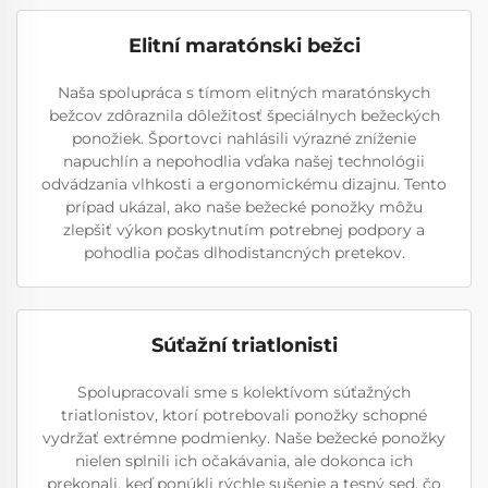
Elitní maratónski bežci
Naša spolupráca s tímom elitných maratónskych
bežcov zdôraznila dôležitosť špeciálnych bežeckých
ponožiek. Športovci nahlásili výrazné zníženie
napuchlín a nepohodlia vďaka našej technológii
odvádzania vlhkosti a ergonomickému dizajnu. Tento
prípad ukázal, ako naše bežecké ponožky môžu
zlepšiť výkon poskytnutím potrebnej podpory a
pohodlia počas dlhodistancných pretekov.
Súťažní triatlonisti
Spolupracovali sme s kolektívom súťažných
triatlonistov, ktorí potrebovali ponožky schopné
vydržať extrémne podmienky. Naše bežecké ponožky
nielen splnili ich očakávania, ale dokonca ich
prekonali, keď ponúkli rýchle sušenie a tesný sed, čo