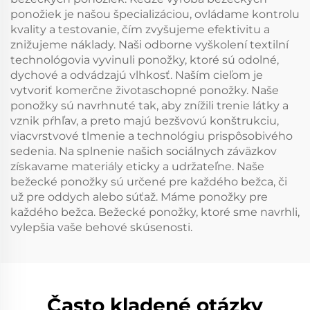
ponožiek je našou špecializáciou, ovládame kontrolu
kvality a testovanie, čím zvyšujeme efektivitu a
znižujeme náklady. Naši odborne vyškolení textilní
technológovia vyvinuli ponožky, ktoré sú odolné,
dychové a odvádzajú vlhkosť. Naším cieľom je
vytvoriť komerčne životaschopné ponožky. Naše
ponožky sú navrhnuté tak, aby znížili trenie látky a
vznik pŕhľav, a preto majú bezšvovú konštrukciu,
viacvrstvové tlmenie a technológiu prispôsobivého
sedenia. Na splnenie našich sociálnych záväzkov
získavame materiály eticky a udržateľne. Naše
bežecké ponožky sú určené pre každého bežca, či
už pre oddych alebo súťaž. Máme ponožky pre
každého bežca. Bežecké ponožky, ktoré sme navrhli,
vylepšia vaše behové skúsenosti.
Často kladené otázky