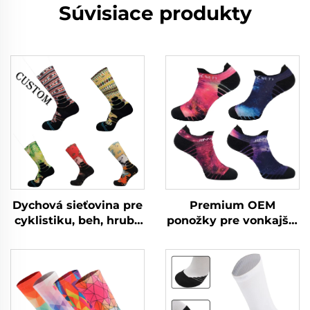
Súvisiace produkty
Dychová sieťovina pre
Premium OEM
cyklistiku, beh, hrubé
ponožky pre vonkajšie
dychové basketbalové
aktivity cyklistiku beh
ponožky s uterákom,
pre výrobu vlastných
športové ponožky na
krátkych pletených
mieru
športových ponožiek