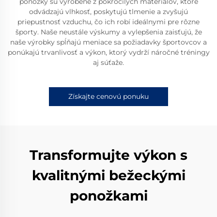
ponožky sú vyrobené z pokročilých materiálov, ktoré
odvádzajú vlhkosť, poskytujú tlmenie a zvyšujú
priepustnosť vzduchu, čo ich robí ideálnymi pre rôzne
športy. Naše neustále výskumy a vylepšenia zaisťujú, že
naše výrobky spĺňajú meniace sa požiadavky športovcov a
ponúkajú trvanlivosť a výkon, ktorý vydrží náročné tréningy
aj súťaže.
Získajte cenovú ponuku
Transformujte výkon s
kvalitnými bežeckými
ponožkami