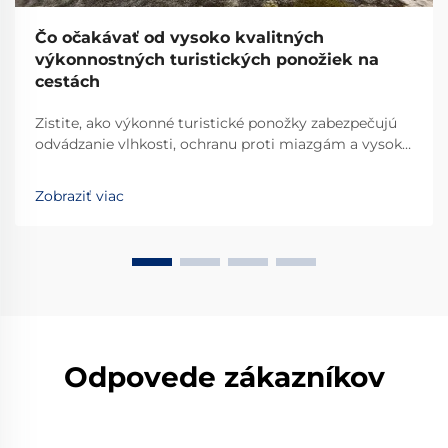
Čo očakávať od vysoko kvalitných
výkonnostných turistických ponožiek na
cestách
Zistite, ako výkonné turistické ponožky zabezpečujú
odvádzanie vlhkosti, ochranu proti miazgám a vysokú
životnosť pri dlhých túrach. Pozrite sa, prečo merino a
pokročilé zmesi prevyšujú bavlnu. Dozvedzte sa viac.
Zobraziť viac
Odpovede zákazníkov