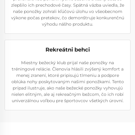
zlepšilo ich prechodové časy. Spätná väzba uviedla, že
naše ponožky zohrali kľúčovú úlohu vo všeobecnom
výkone počas pretekov, čo demonštruje konkurenčnú
výhodu nášho produktu.
Rekreátni behci
Miestny bežecký klub prijal naše ponožky na
tréningové relácie. Členovia hlásili zvýšený komfort a
menej zranení, ktoré pripisujú tlmeniu a podpore
oblúka nohy poskytovaným našimi ponožkami. Tento
prípad ilustruje, ako naše bežecké ponožky vyhovujú
nielen elitným, ale aj rekreačným bežcom, čo ich robí
univerzálnou voľbou pre športovcov všetkých úrovní.