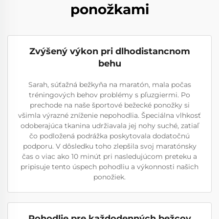
ponožkami
Zvýšený výkon pri dlhodistancnom
behu
Sarah, súťažná bežkyňa na maratón, mala počas
tréningových behov problémy s pľuzgiermi. Po
prechode na naše športové bežecké ponožky si
všimla výrazné zníženie nepohodlia. Špeciálna vlhkosť
odoberajúca tkanina udržiavala jej nohy suché, zatiaľ
čo podložená podrážka poskytovala dodatočnú
podporu. V dôsledku toho zlepšila svoj maratónsky
čas o viac ako 10 minút pri nasledujúcom preteku a
pripisuje tento úspech pohodliu a výkonnosti našich
ponožiek.
Pohodlie pre každodenných bežcov