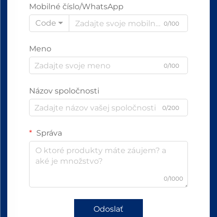
Mobilné číslo/WhatsApp
Code
0/100
Meno
0/100
Názov spoločnosti
0/200
Správa
0/1000
Odoslať