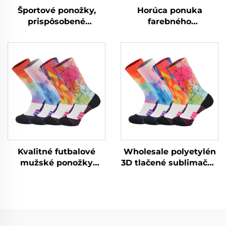
Športové ponožky,
Horúca ponuka
prispôsobené
farebného
sublimačné
tréningového
potlačované
bicyklovania
cyklistické kompresné
športových mužských
športové ponožky
kompresných
ponožiek na mieru
Kvalitné futbalové
Wholesale polyetylén
mužské ponožky
3D tlačené sublimačné
veľkoobchodom
bejzbalové športové
športové sublimačné
mužské športové
ponožky
ponožky