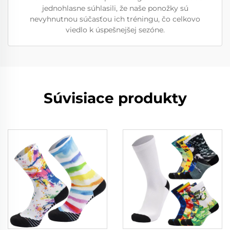
jednohlasne súhlasili, že naše ponožky sú
nevyhnutnou súčasťou ich tréningu, čo celkovo
viedlo k úspešnejšej sezóne.
Súvisiace produkty