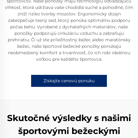
športovcov. Naše ponožky majú technológiu odvádzajúcu
vlhkosť, ktorá udržiava vaše chodidlá suché a pohodlné, čím
zníži riziko tvorby mozolov. Ergonomický dizajn
zabezpečuje tesný sed, ktorý ponúka optimálnu podporu
počas behu. Vyrobené z dychateľných materiálov, naše
ponožky podporujú cirkuláciu vzduchu a zabraňujú
prehriatiu. Či už ste príležitostný bežec alebo maratónsky
bežec, naše športové bežecké ponožky ponúkajú
neobmedzený komfort a trvanlivosť, čo ich robí ideálnou
voľbou pre každého športovca.
Získajte cenovú ponuku
Skutočné výsledky s našimi
športovými bežeckými