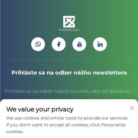
Prihláste sa na odber nášho newslettera
Prihláste sa na odber našich noviniek, aby ste dostávali
najnovšie správy z odvetvia, aktualizácie a poznatky od
We value your privacy
nášho tímu.
We use cookies and similar tools to provide our services.
If you don't want to accept all cookies, click Personalize
cookies.
Prihlásiť sa