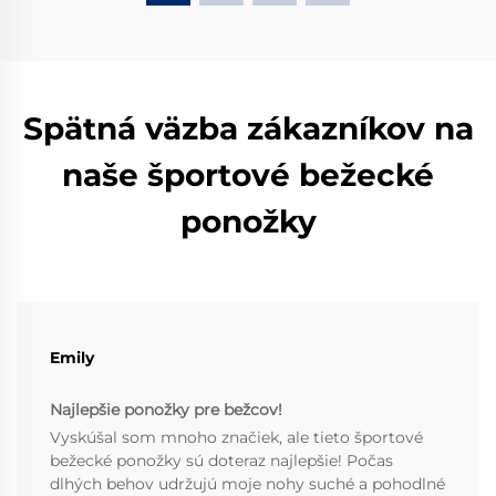
Spätná väzba zákazníkov na
naše športové bežecké
ponožky
Emily
Najlepšie ponožky pre bežcov!
Vyskúšal som mnoho značiek, ale tieto športové
bežecké ponožky sú doteraz najlepšie! Počas
dlhých behov udržujú moje nohy suché a pohodlné