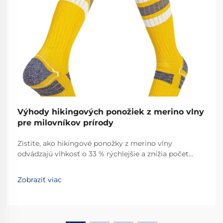
Výhody hikingových ponožiek z merino vlny
pre milovníkov prírody
Zistite, ako hikingové ponožky z merino vlny
odvádzajú vlhkosť o 33 % rýchlejšie a znížia počet
mozolov o 34 %. Ideálne na viacdňové túry s
vynikajúcim komfortom, kontrolou zápachu a
Zobraziť viac
trvanlivosťou. Pozrite si údaje od skutočných turistov.