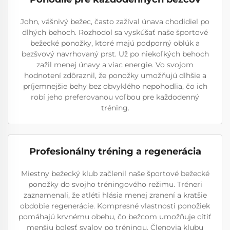
John, vášnivý bežec, často zažíval únava chodidiel po
dlhých behoch. Rozhodol sa vyskúšať naše športové
bežecké ponožky, ktoré majú podporný oblúk a
bezšvový navrhovaný prst. Už po niekoľkých behoch
zažil menej únavy a viac energie. Vo svojom
hodnotení zdôraznil, že ponožky umožňujú dlhšie a
príjemnejšie behy bez obvyklého nepohodlia, čo ich
robí jeho preferovanou voľbou pre každodenný
tréning.
Profesionálny tréning a regenerácia
Miestny bežecký klub začlenil naše športové bežecké
ponožky do svojho tréningového režimu. Tréneri
zaznamenali, že atléti hlásia menej zranení a kratšie
obdobie regenerácie. Kompresné vlastnosti ponožiek
pomáhajú krvnému obehu, čo bežcom umožňuje cítiť
menšiu bolesť svalov po tréningu. Členovia klubu