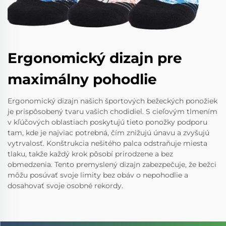
Ergonomický dizajn pre
maximálny pohodlie
Ergonomický dizajn našich športových bežeckých ponožiek
je prispôsobený tvaru vašich chodidiel. S cieľovým tlmením
v kľúčových oblastiach poskytujú tieto ponožky podporu
tam, kde je najviac potrebná, čím znižujú únavu a zvyšujú
vytrvalosť. Konštrukcia nešitého palca odstraňuje miesta
tlaku, takže každý krok pôsobí prirodzene a bez
obmedzenia. Tento premyslený dizajn zabezpečuje, že bežci
môžu posúvať svoje limity bez obáv o nepohodlie a
dosahovať svoje osobné rekordy.