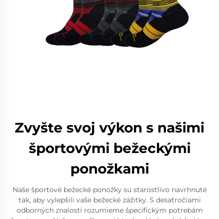
Zvyšte svoj výkon s našimi
športovými bežeckými
ponožkami
Naše športové bežecké ponožky sú starostlivo navrhnuté
tak, aby vylepšili vaše bežecké zážitky. S desaťročiami
odborných znalostí rozumieme špecifickým potrebám