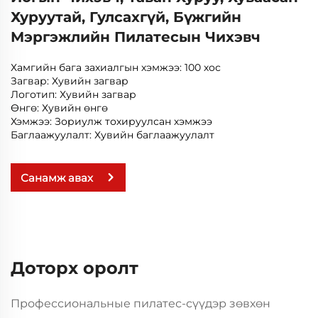
Хуруутай, Гулсахгүй, Бүжгийн
Мэргэжлийн Пилатесын Чихэвч
Хамгийн бага захиалгын хэмжээ: 100 хос
Загвар: Хувийн загвар
Логотип: Хувийн загвар
Өнгө: Хувийн өнгө
Хэмжээ: Зориулж тохируулсан хэмжээ
Баглаажуулалт: Хувийн баглаажуулалт
Санамж авах
Доторх оролт
Профессиональные пилатес-сүүдэр зөвхөн