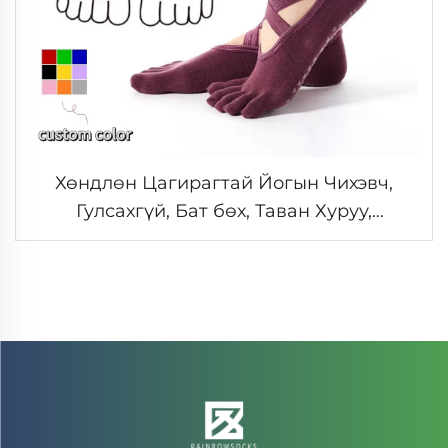
Хөндлөн Цагирагтай Йогын Чихэвч,
Гулсахгүй, Бат бөх, Таван Хуруу,
Дотоодын Таазны Пилатесын Чихэвч