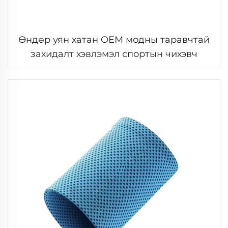
Өндөр уян хатан OEM модны таравчтай
захидалт хэвлэмэл спортын чихэвч