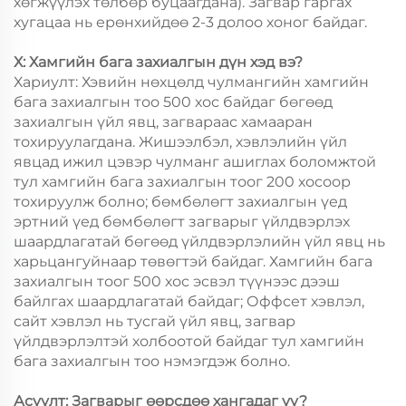
хөгжүүлэх төлбөр буцаагдана). Загвар гаргах
хугацаа нь ерөнхийдөө 2-3 долоо хоног байдаг.
Х: Хамгийн бага захиалгын дүн хэд вэ?
Хариулт: Хэвийн нөхцөлд чулмангийн хамгийн
бага захиалгын тоо 500 хос байдаг бөгөөд
захиалгын үйл явц, загвараас хамааран
тохируулагдана. Жишээлбэл, хэвлэлийн үйл
явцад ижил цэвэр чулманг ашиглах боломжтой
тул хамгийн бага захиалгын тоог 200 хосоор
тохируулж болно; бөмбөлөгт захиалгын үед
эртний үед бөмбөлөгт загварыг үйлдвэрлэх
шаардлагатай бөгөөд үйлдвэрлэлийн үйл явц нь
харьцангуйнаар төвөгтэй байдаг. Хамгийн бага
захиалгын тоог 500 хос эсвэл түүнээс дээш
байлгах шаардлагатай байдаг; Оффсет хэвлэл,
сайт хэвлэл нь тусгай үйл явц, загвар
үйлдвэрлэлтэй холбоотой байдаг тул хамгийн
бага захиалгын тоо нэмэгдэж болно.
Асуулт: Загварыг өөрсдөө хангадаг уу?