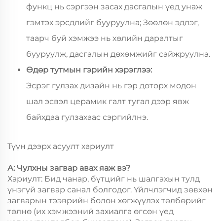
функц нь сэргээн засах дасгалын үед унаж
гэмтэх эрсдлийг бууруулна; Зөөлөн эдлэг,
таарч буй хэмжээ нь хөлийн даралтыг
бууруулж, дасгалын дөхөмжийг сайжруулна.
Өдөр тутмын гэрийн хэрэглээ:
Эсрэг гулзах дизайн нь гэр доторх модон
шал эсвэл церамик галт тугал дээр явж
байхдаа гулзахаас сэргийлнэ.
Түүн дээрх асуулт хариулт
А: Чулхны загвар авах яаж вэ?
Хариулт: Бид чанар, бүтцийг нь шалгахын тулд
үнэгүй загвар санал болгодог. Үйлчлэгчид зөвхөн
загварын тээврийн болон хөгжүүлэх төлбөрийг
төлнө (их хэмжээний захиалга өгсөн үед