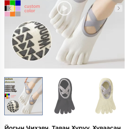
Йогын Чихэвч, Таван Хуруу, Хуваасан