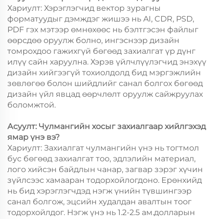
Хариулт: Хэрэглэгчид вектор зурагны
форматуудыг дэмждэг жишээ нь AI, CDR, PSD,
PDF гэх мэтээр өмнөхөөс нь бэлтгэсэн файлыг
өөрсдөө оруулж болно, ингэснээр дизайн
томрохдоо гажихгүй бөгөөд захиалгат үр дүнг
илүү сайн харуулна. Хэрэв үйлчлүүлэгчид энэхүү
дизайн хийгээгүй тохиолдолд бид мэргэжлийн
зөвлөгөө болон шийдлийг санал болгох бөгөөд
дизайн үйл явцад өөрчлөлт оруулж сайжруулах
боломжтой.
Асуулт: Чулмангийн хосыг захиалгаар хийлгэхэд
ямар үнэ вэ?
Хариулт: Захиалгат чулмангийн үнэ нь тогтмол
бус бөгөөд захиалгат тоо, эдлэлийн материал,
лого хийсэн байдлын чанар, загвар зэрэг хүчин
зүйлсээс хамааран тодорхойлогдоно. Ерөнхийд
нь бид хэрэглэгчдэд нэгж үнийн түвшингээр
санал болгож, эцсийн худалдан авалтын тоог
тодорхойлдог. Нэгж үнэ нь 1.2-2.5 ам.долларын