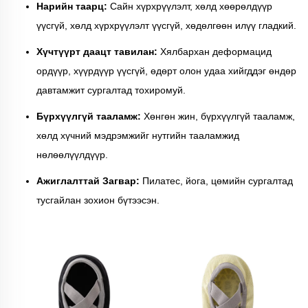
Нарийн таарц:
Сайн хүрхрүүлэлт, хөлд хөөрөлдүүр
үүсгүй, хөлд хүрхрүүлэлт үүсгүй, хөдөлгөөн илүү гладкий.
Хүчтүүрт даацт тавилан:
Хялбархан деформацид
ордүүр, хүүрдүүр үүсгүй, өдөрт олон удаа хийгддэг өндөр
давтамжит сургалтад тохиромуй.
Бүрхүүлгүй тааламж:
Хөнгөн жин, бүрхүүлгүй тааламж,
хөлд хүчний мэдрэмжийг нутгийн тааламжид
нөлөөлүүлдүүр.
Ажиглалттай Загвар:
Пилатес, йога, цөмийн сургалтад
тусгайлан зохион бүтээсэн.