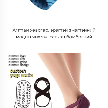
Амттай хөвсгөр, эрэгтэй эмэгтэйний
модны чихэвч, савхан бөмбөгний
цэцгийн даавуу, спортын захидалт
чихэвч