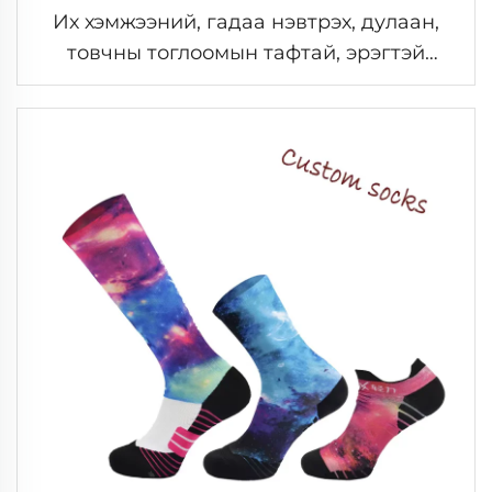
Их хэмжээний, гадаа нэвтрэх, дулаан,
товчны тоглоомын тафтай, эрэгтэй
хүмүүсийн ууланд алхахад зориулсан
агаарлаг Мерино ноосны тафтай