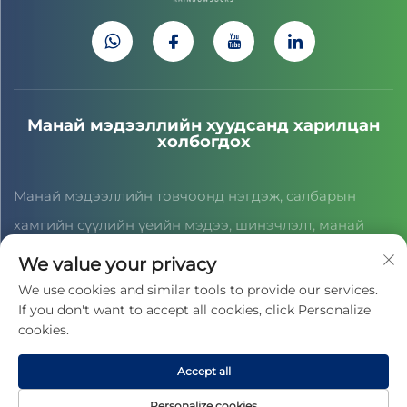
Манай мэдээллийн хуудсанд харилцан
холбогдох
Манай мэдээллийн товчоонд нэгдэж, салбарын
хамгийн сүүлийн үеийн мэдээ, шинэчлэлт, манай
багийн дүн шинжилгээг хүлээн авна уу.
We value your privacy
We use cookies and similar tools to provide our services.
If you don't want to accept all cookies, click Personalize
Гэрээ байгуулах
cookies.
Accept all
Бүх эрх ЦЗЯСИНГ ЦАЙХОНГ СПОРТ СОЁЛ КОМПАНИ ТХК-ныхаа
дээр хуулийн дагуу хамгаалагдсан байна. © 2025 -
Нууцлалын
Personalize cookies