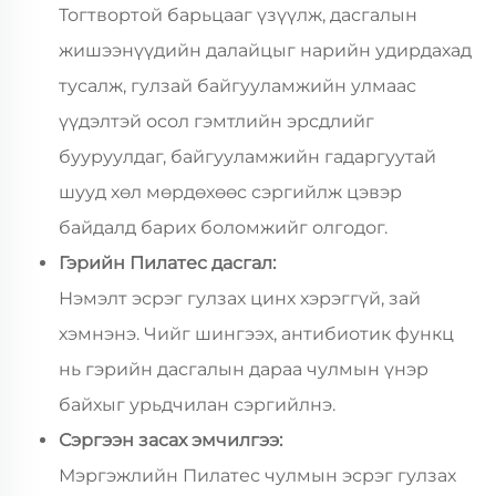
Тогтвортой барьцааг үзүүлж, дасгалын
жишээнүүдийн далайцыг нарийн удирдахад
тусалж, гулзай байгууламжийн улмаас
үүдэлтэй осол гэмтлийн эрсдлийг
бууруулдаг, байгууламжийн гадаргуутай
шууд хөл мөрдөхөөс сэргийлж цэвэр
байдалд барих боломжийг олгодог.
Гэрийн Пилатес дасгал:
Нэмэлт эсрэг гулзах цинх хэрэггүй, зай
хэмнэнэ. Чийг шингээх, антибиотик функц
нь гэрийн дасгалын дараа чулмын үнэр
байхыг урьдчилан сэргийлнэ.
Сэргээн засах эмчилгээ:
Мэргэжлийн Пилатес чулмын эсрэг гулзах