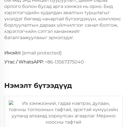
бөгөөд энд нөхцөл бууруулалт, дахин бараа
орлого болон бусад арга хэмжээ нь орно. Бид
хэрэглэгчдийн худалдан авалтын туршлагыг
үнэлдэг бөгөөд чанартай бүтээгдэхүүн, комплекс
борлуулалтын дараах үйлчилгээг санал болгож,
хэрэглэгчийн сэтгэл ханамжийг
баталгаажуулахыг эрмэлздэг.
Имэйл:
[email protected]
Утас / WhatsAPP:
+86-13567375040
Нэмэлт бүтээдүүд