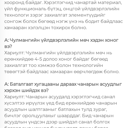
хооронд байдаг. Хэрэглэгчид чанартай материал,
үйл функциональ бүтэц, онцгой үйлдвэрлэлийн
технологи зэрэг захиалгат элементүүдийг
сонгож болох бөгөөд нэгж үнэ нь бодит байдлаас
хамааран хэлэлцэн тохирох болно.
А: Чулмангийн үйлдвэрлэлийн мөч хэдэн хоног
вэ?
Хариулт: Чулмангийн үйлдвэрлэлийн мөч нь
ерөнхийдөө 4-5 долоо хоног байдаг бөгөөд
захиалгат тоо хэмжээ болон технологийн
төвөгтэй байдлаас хамааран өөрчлөгдөж болно.
А: Баталгаат хугацааны дараах чанарын асуудлыг
хэрхэн шийдэх вэ?
Хариулт: Чанарын асуудалд хэрэглэгчид санал
хүсэлтээ ирүүлэх үед бид ерөнхийдөө чанарын
асуудлын шалтгааныг батлахын тулд зураг,
бичлэг оролцуулахыг шаарддаг. Бид чанарын
асуудлын үндсэн дээр шийдэл санал болгох