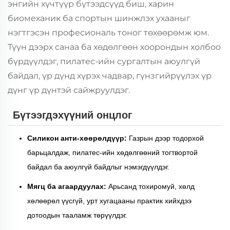
энгийн хүчтүүр бүтээдсүүд биш, харин
биомеханик ба спортын шинжлэх ухааныг
нэгтгэсэн професиональ тоног төхөөрөмж юм.
Түүн дээрх санаа ба хөдөлгөөн хоорондын холбоо
бүрдүүлдэг, пилатес-ийн сургалтын аюулгүй
байдал, үр дүнд хүрэх чадвар, гүнзгийрүүлэх үр
дүнг үр дүнтэй сайжруулдэг.
Бүтээгдэхүүний онцлог
Силикон анти-хөөрөлдүүр:
Газрын дээр тодорхой
барьцалдаж, пилатес-ийн хөдөлгөөний тогтвортой
байдал ба аюулгүй байдлыг нэмэгдүүлдэг.
Мягц ба агаардуулах:
Арьсанд тохиромуй, хөлд
хөлөөрөл үүсгүй, урт хугацааны практик хийхдээ
дотоодын тааламж төрүүлдэг.