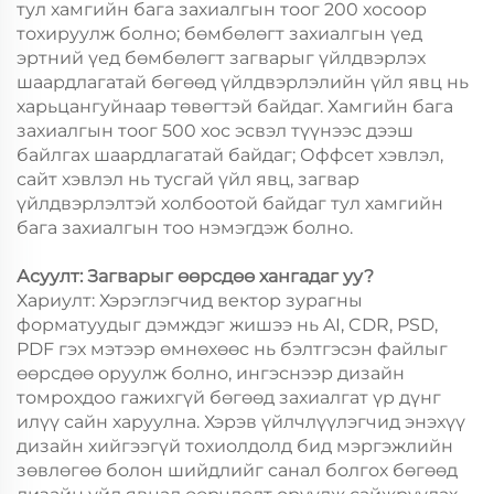
тул хамгийн бага захиалгын тоог 200 хосоор
тохируулж болно; бөмбөлөгт захиалгын үед
эртний үед бөмбөлөгт загварыг үйлдвэрлэх
шаардлагатай бөгөөд үйлдвэрлэлийн үйл явц нь
харьцангуйнаар төвөгтэй байдаг. Хамгийн бага
захиалгын тоог 500 хос эсвэл түүнээс дээш
байлгах шаардлагатай байдаг; Оффсет хэвлэл,
сайт хэвлэл нь тусгай үйл явц, загвар
үйлдвэрлэлтэй холбоотой байдаг тул хамгийн
бага захиалгын тоо нэмэгдэж болно.
Асуулт: Загварыг өөрсдөө хангадаг уу?
Хариулт: Хэрэглэгчид вектор зурагны
форматуудыг дэмждэг жишээ нь AI, CDR, PSD,
PDF гэх мэтээр өмнөхөөс нь бэлтгэсэн файлыг
өөрсдөө оруулж болно, ингэснээр дизайн
томрохдоо гажихгүй бөгөөд захиалгат үр дүнг
илүү сайн харуулна. Хэрэв үйлчлүүлэгчид энэхүү
дизайн хийгээгүй тохиолдолд бид мэргэжлийн
зөвлөгөө болон шийдлийг санал болгох бөгөөд