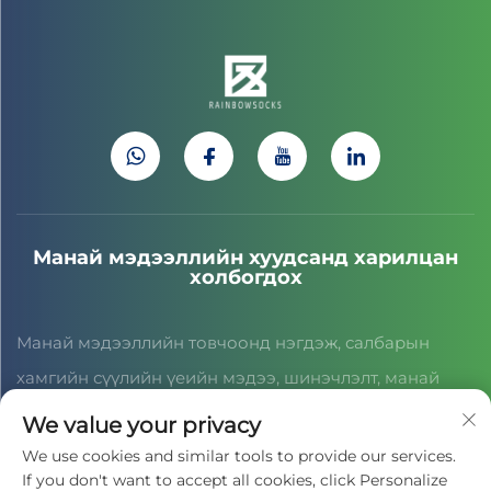
Манай мэдээллийн хуудсанд харилцан
холбогдох
Манай мэдээллийн товчоонд нэгдэж, салбарын
хамгийн сүүлийн үеийн мэдээ, шинэчлэлт, манай
багийн дүн шинжилгээг хүлээн авна уу.
We value your privacy
We use cookies and similar tools to provide our services.
If you don't want to accept all cookies, click Personalize