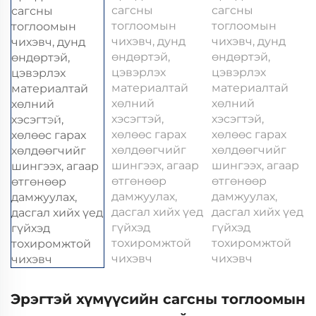
Эрэгтэй хүмүүсийн сагсны тоглоомын