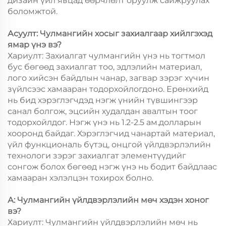
дизайн үйл явцад өөрчлөлт оруулж сайжруулах
боломжтой.
Асуулт: Чулмангийн хосыг захиалгаар хийлгэхэд
ямар үнэ вэ?
Хариулт: Захиалгат чулмангийн үнэ нь тогтмол
бус бөгөөд захиалгат тоо, эдлэлийн материал,
лого хийсэн байдлын чанар, загвар зэрэг хүчин
зүйлсээс хамааран тодорхойлогдоно. Ерөнхийд
нь бид хэрэглэгчдэд нэгж үнийн түвшингээр
санал болгож, эцсийн худалдан авалтын тоог
тодорхойлдог. Нэгж үнэ нь 1.2-2.5 ам.долларын
хооронд байдаг. Хэрэглэгчид чанартай материал,
үйл функциональ бүтэц, онцгой үйлдвэрлэлийн
технологи зэрэг захиалгат элементүүдийг
сонгож болох бөгөөд нэгж үнэ нь бодит байдлаас
хамааран хэлэлцэн тохирох болно.
А: Чулмангийн үйлдвэрлэлийн мөч хэдэн хоног
вэ?
Хариулт: Чулмангийн үйлдвэрлэлийн мөч нь