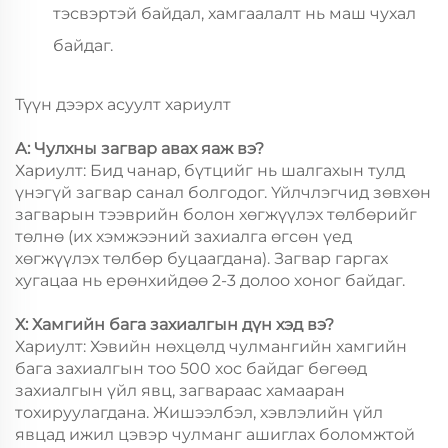
тэсвэртэй байдал, хамгаалалт нь маш чухал
байдаг.
Түүн дээрх асуулт хариулт
А: Чулхны загвар авах яаж вэ?
Хариулт: Бид чанар, бүтцийг нь шалгахын тулд
үнэгүй загвар санал болгодог. Үйлчлэгчид зөвхөн
загварын тээврийн болон хөгжүүлэх төлбөрийг
төлнө (их хэмжээний захиалга өгсөн үед
хөгжүүлэх төлбөр буцаагдана). Загвар гаргах
хугацаа нь ерөнхийдөө 2-3 долоо хоног байдаг.
Х: Хамгийн бага захиалгын дүн хэд вэ?
Хариулт: Хэвийн нөхцөлд чулмангийн хамгийн
бага захиалгын тоо 500 хос байдаг бөгөөд
захиалгын үйл явц, загвараас хамааран
тохируулагдана. Жишээлбэл, хэвлэлийн үйл
явцад ижил цэвэр чулманг ашиглах боломжтой