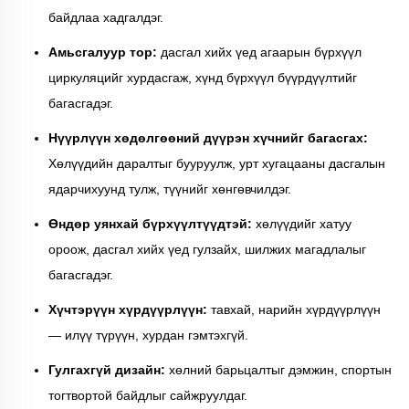
байдлаа хадгалдэг.
Амьсгалуур тор:
дасгал хийх үед агаарын бүрхүүл
циркуляцийг хурдасгаж, хүнд бүрхүүл бүүрдүүлтийг
багасгадэг.
Нүүрлүүн хөдөлгөөний дүүрэн хүчнийг багасгах:
Хөлүүдийн даралтыг бууруулж, урт хугацааны дасгалын
ядарчихуунд тулж, түүнийг хөнгөвчилдэг.
Өндөр уянхай бүрхүүлтүүдтэй:
хөлүүдийг хатуу
ороож, дасгал хийх үед гулзайх, шилжих магадлалыг
багасгадэг.
Хүчтэрүүн хүрдүүрлүүн:
тавхай, нарийн хүрдүүрлүүн
— илүү түрүүн, хурдан гэмтэхгүй.
Гулгахгүй дизайн:
хөлний барьцалтыг дэмжин, спортын
тогтвортой байдлыг сайжруулдаг.