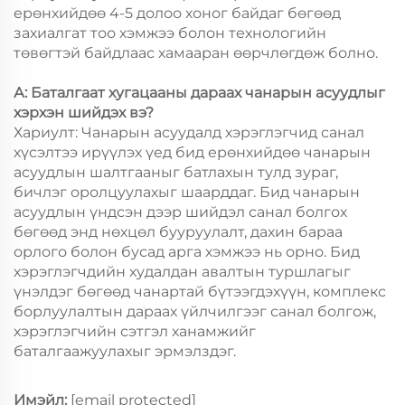
ерөнхийдөө 4-5 долоо хоног байдаг бөгөөд
захиалгат тоо хэмжээ болон технологийн
төвөгтэй байдлаас хамааран өөрчлөгдөж болно.
А: Баталгаат хугацааны дараах чанарын асуудлыг
хэрхэн шийдэх вэ?
Хариулт: Чанарын асуудалд хэрэглэгчид санал
хүсэлтээ ирүүлэх үед бид ерөнхийдөө чанарын
асуудлын шалтгааныг батлахын тулд зураг,
бичлэг оролцуулахыг шаарддаг. Бид чанарын
асуудлын үндсэн дээр шийдэл санал болгох
бөгөөд энд нөхцөл бууруулалт, дахин бараа
орлого болон бусад арга хэмжээ нь орно. Бид
хэрэглэгчдийн худалдан авалтын туршлагыг
үнэлдэг бөгөөд чанартай бүтээгдэхүүн, комплекс
борлуулалтын дараах үйлчилгээг санал болгож,
хэрэглэгчийн сэтгэл ханамжийг
баталгаажуулахыг эрмэлздэг.
Имэйл:
[email protected]