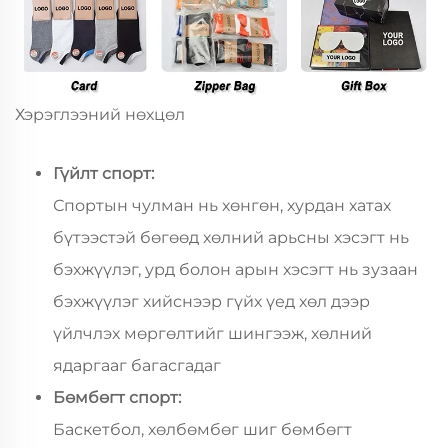
Хэрэглээний нөхцөл
Гүйлт спорт:
Спортын чулман нь хөнгөн, хурдан хатах
бүтээстэй бөгөөд хөлний арьсны хэсэгт нь
бэхжүүлэг, урд болон арын хэсэгт нь зузаан
бэхжүүлэг хийснээр гүйх үед хөл дээр
үйлчлэх мөргөлтийг шингээж, хөлний
ядаргааг багасгадаг
Бөмбөгт спорт:
Баскетбол, хөлбөмбөг шиг бөмбөгт