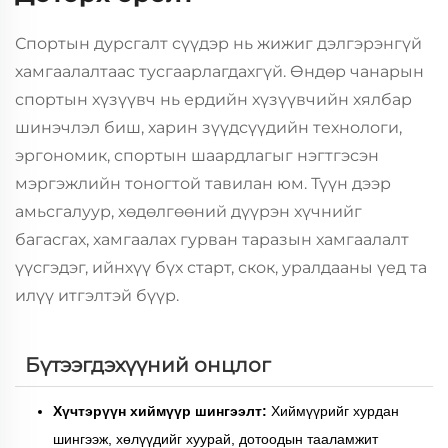
Спортын дурсгалт сүүдэр нь жижиг дэлгэрэнгүй
хамгаалалтаас тусгаарлагдахгүй. Өндөр чанарын
спортын хүзүүвч нь ердийн хүзүүвчийн хялбар
шинэчлэл биш, харин зүүдсүүдийн технологи,
эргономик, спортын шаардлагыг нэгтгэсэн
мэргэжлийн тоногтой тавилан юм. Түүн дээр
амьсгалуур, хөдөлгөөний дүүрэн хүчнийг
багасгах, хамгаалах гурван таразын хамгаалалт
үүсгэдэг, ийнхүү бүх старт, скок, уралдааны үед та
илүү итгэлтэй бүүр.
Бүтээгдэхүүний онцлог
Хүчтэрүүн хиймүүр шингээлт:
Хиймүүрийг хурдан
шингээж, хөлүүдийг хуурай, дотоодын тааламжит