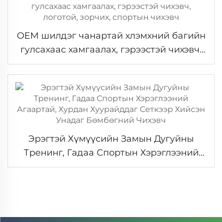
OEM шилдэг чанартай хлэмхний багийн
гулсахаас хамгаалах, гэрээстэй чихэвч,
логотой, зорчих, спортын чихэвч
Эрэгтэй Хүмүүсийн Замын Дугуйны
Тренинг, Гадаа Спортын Хэрэглээний
Агаартай, Хурдан Хуурайддаг Сеткээр
Хийсэн Унадаг Бөмбөгний Чихэвч