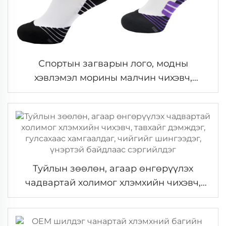
Спортын загварын лого, модны
хэвлэмэл морины малчин чихэвч,
онлайн чихэвч
Туйлын зөөлөн, агаар өнгөрүүлэх
чадвартай холимог хлэмхийн чихэвч,
тавхайг дэмждэг, гулсахаас хамгаалдаг,
чийгийг шингээдэг, үнэртэй байдлаас
сэргийлдэг