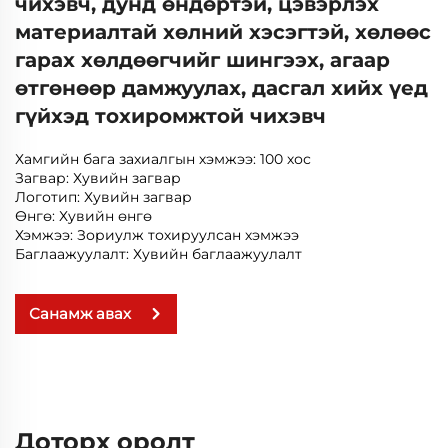
чихэвч, дунд өндөртэй, цэвэрлэх
материалтай хөлний хэсэгтэй, хөлөөс
гарах хөлдөөгчийг шингээх, агаар
өтгөнөөр дамжуулах, дасгал хийх үед
гүйхэд тохиромжтой чихэвч
Хамгийн бага захиалгын хэмжээ: 100 хос
Загвар: Хувийн загвар
Логотип: Хувийн загвар
Өнгө: Хувийн өнгө
Хэмжээ: Зориулж тохируулсан хэмжээ
Баглаажуулалт: Хувийн баглаажуулалт
Санамж авах
Доторх оролт