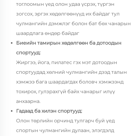
тоглоомын үед олон удаа үсрэх, түргэн
зогсох, эргэх хөдөлгөөнүүд их байдаг тул
чулмангийн дэмжлэг болон бат бөх чанарын
шаардлага өндөр байдаг
Биеийн тамирын хөдөлгөөн ба дотоодын
спортууд:
Жиргээ, йога, пилатес гэх мэт дотоодын
спортуудад хөлний чулмангийн дээд талын
хэмжээ бага шаардагдах боловч хэмжээнд
тохирох, гулзрахгүй байх чанарыг илүү
анхаарна.
Гадаад ба хилэн спортууд:
Олон төрлийн орчинд тулгарч буй үед
спортын чулмангийн дулаан, элэгдэлд