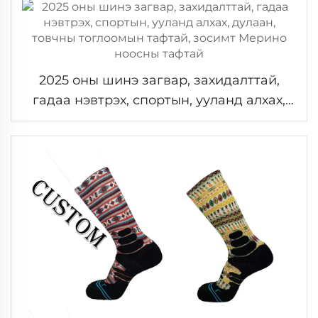
2025 оны шинэ загвар, захидалттай,
гадаа нэвтрэх, спортын, ууланд алхах,
дулаан, товчны тоглоомын тафтай,
зосимт Мерино ноосны тафтай