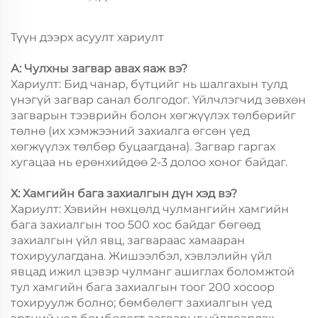
Түүн дээрх асуулт хариулт
А: Чулхны загвар авах яаж вэ?
Хариулт: Бид чанар, бүтцийг нь шалгахын тулд
үнэгүй загвар санал болгодог. Үйлчлэгчид зөвхөн
загварын тээврийн болон хөгжүүлэх төлбөрийг
төлнө (их хэмжээний захиалга өгсөн үед
хөгжүүлэх төлбөр буцаагдана). Загвар гаргах
хугацаа нь ерөнхийдөө 2-3 долоо хоног байдаг.
Х: Хамгийн бага захиалгын дүн хэд вэ?
Хариулт: Хэвийн нөхцөлд чулмангийн хамгийн
бага захиалгын тоо 500 хос байдаг бөгөөд
захиалгын үйл явц, загвараас хамааран
тохируулагдана. Жишээлбэл, хэвлэлийн үйл
явцад ижил цэвэр чулманг ашиглах боломжтой
тул хамгийн бага захиалгын тоог 200 хосоор
тохируулж болно; бөмбөлөгт захиалгын үед