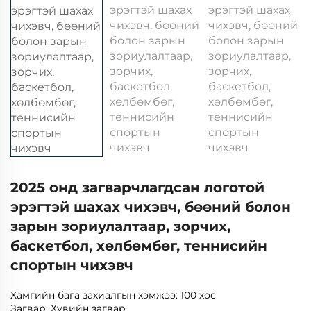
2025 онд загварчлагдсан логотой
эрэгтэй шахах чихэвч, бөөний болон
зарын зориулалтаар, зорчих,
баскетбол, хөлбөмбөг, теннисийн
спортын чихэвч
Хамгийн бага захиалгын хэмжээ: 100 хос
Загвар: Хувийн загвар