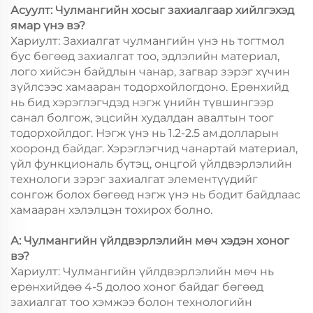
Асуулт: Чулмангийн хосыг захиалгаар хийлгэхэд
ямар үнэ вэ?
Хариулт: Захиалгат чулмангийн үнэ нь тогтмол
бус бөгөөд захиалгат тоо, эдлэлийн материал,
лого хийсэн байдлын чанар, загвар зэрэг хүчин
зүйлсээс хамааран тодорхойлогдоно. Ерөнхийд
нь бид хэрэглэгчдэд нэгж үнийн түвшингээр
санал болгож, эцсийн худалдан авалтын тоог
тодорхойлдог. Нэгж үнэ нь 1.2-2.5 ам.долларын
хооронд байдаг. Хэрэглэгчид чанартай материал,
үйл функциональ бүтэц, онцгой үйлдвэрлэлийн
технологи зэрэг захиалгат элементүүдийг
сонгож болох бөгөөд нэгж үнэ нь бодит байдлаас
хамааран хэлэлцэн тохирох болно.
А: Чулмангийн үйлдвэрлэлийн мөч хэдэн хоног
вэ?
Хариулт: Чулмангийн үйлдвэрлэлийн мөч нь
ерөнхийдөө 4-5 долоо хоног байдаг бөгөөд
захиалгат тоо хэмжээ болон технологийн