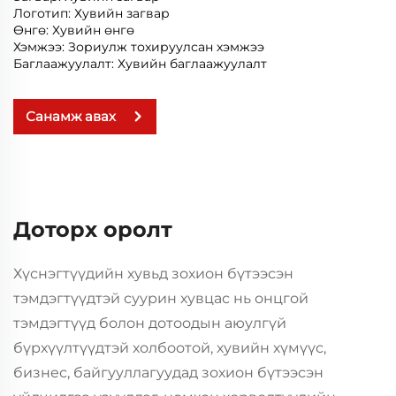
Логотип: Хувийн загвар
Өнгө: Хувийн өнгө
Хэмжээ: Зориулж тохируулсан хэмжээ
Баглаажуулалт: Хувийн баглаажуулалт
Санамж авах
Доторх оролт
Хүснэгтүүдийн хувьд зохион бүтээсэн
тэмдэгтүүдтэй суурин хувцас нь онцгой
тэмдэгтүүд болон дотоодын аюулгүй
бүрхүүлтүүдтэй холбоотой, хувийн хүмүүс,
бизнес, байгууллагуудад зохион бүтээсэн