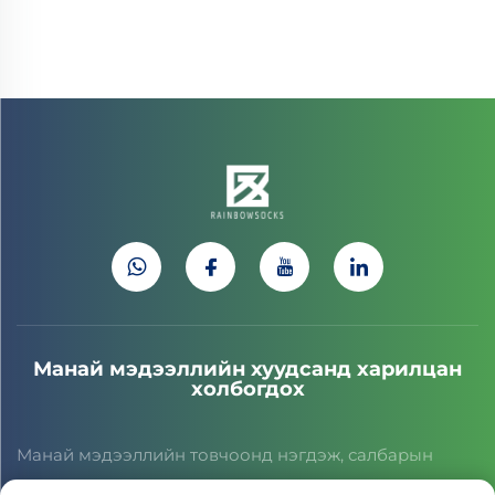
чийгийг шингээдэг, үнэртэй байдлаас
сэргийлдэг
Манай мэдээллийн хуудсанд харилцан
холбогдох
Манай мэдээллийн товчоонд нэгдэж, салбарын
хамгийн сүүлийн үеийн мэдээ, шинэчлэлт, манай