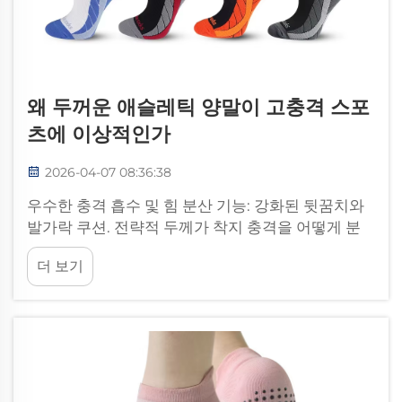
왜 두꺼운 애슬레틱 양말이 고충격 스포
츠에 이상적인가
2026-04-07 08:36:38
우수한 충격 흡수 및 힘 분산 기능: 강화된 뒷꿈치와
발가락 쿠션. 전략적 두께가 착지 충격을 어떻게 분
산시키는가? 추가 두께를 가진 애슬레틱 양말은 발
더 보기
이 가장 심하게 마모되는 부위에 특별한 패딩을 제공
하여 충격을...