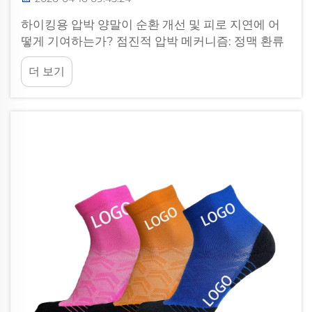
하이킹용 압박 양말이 순환 개선 및 피로 지연에 어
떻게 기여하는가? 점진적 압박 메커니즘: 정맥 환류
증진 및 근육 산소 공급 개선 하이킹용 압박 양말은
더 보기
일반적으로 15–25 mmHg 수준의 목표 지향적이고
점진적인 압력을 적용한다. 이 압력은 발목에서 가장
강하게 시작되어 종아리와 무릎 방향으로 점차 감소
함으로써 혈액이 심장으로 되돌아오는 정맥 환류를
촉진하고, 근육 내 산소 공급을 최적화하여 피로 축
적을 지연시킨다.