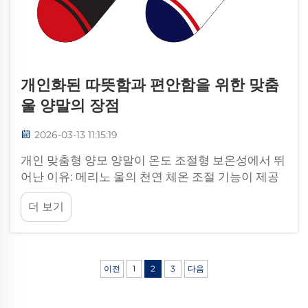
개인화된 따뜻함과 편안함을 위한 맞춤
울 양말의 장점
2026-03-13 11:15:19
개인 맞춤형 양모 양말이 온도 조절형 보온성에서 뛰
어난 이유: 메리노 울의 천연 체온 조절 기능이 제공
하는 적응형 보온성. 메리노 울의 곱슬 섬유는 추워
더 보기
질 때는 체온을 간직하는 미세한 공기 주머니를 형성
하면서도, 더울 때는 여전히 공기 순환을 허용하여...
이전
1
2
3
다음