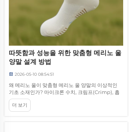
따뜻함과 성능을 위한 맞춤형 메리노 울
양말 설계 방법
2026-05-10 08:54:51
왜 메리노 울이 맞춤형 메리노 울 양말의 이상적인
기초 소재인가? 마이크론 수치, 크림프(Crimp), 흡
습성 행동을 통한 열 조절 메리노 울의 열 조절 능력
더 보기
은 세 가지 고유한 특성에서 비롯된다: 미세한 마이
크론 수치(17–24마이크론)...