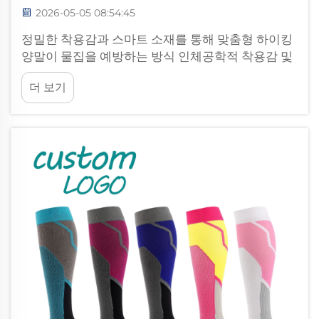
2026-05-05 08:54:45
정밀한 착용감과 스마트 소재를 통해 맞춤형 하이킹
양말이 물집을 예방하는 방식 인체공학적 착용감 및
목표 압박: 마찰의 근원에서 문제 차단 물집은 반복
더 보기
적인 마찰로 피부 층이 자극받을 때 형성되며, 종종
주름...