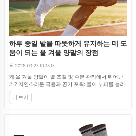
하루 종일 발을 따뜻하게 유지하는 데 도
움이 되는 울 겨울 양말의 장점
2026-03-23 10:35:13
왜 울 겨울 양말이 열 조절 및 수분 관리에서 뛰어난
가? 자연스러운 곡률과 공기 포획: 울이 부피를 늘리
지 않고 단열되는 원리 — 울 섬유의 독특한 곡률은
더 보기
직물 전체에 미세한 공기 주머니를 형성하여, 마치
자연 그 자체가 내장된 단열재처럼 작용합니다...