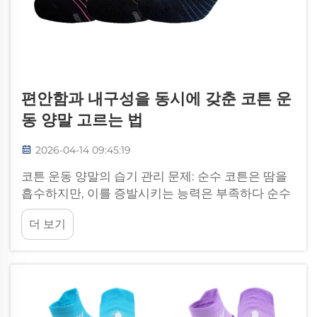
편안함과 내구성을 동시에 갖춘 코튼 운
동 양말 고르는 법
2026-04-14 09:45:19
코튼 운동 양말의 습기 관리 문제: 순수 코튼은 땀을
흡수하지만, 이를 증발시키는 능력은 부족하다 순수
코튼은 땀 흡수에 뛰어난 성능을 보인다—그 친수성
더 보기
섬유는 무게 대비 최대 27배에 달하는 수분을 흡수·
보유할 수 있다(텍스타일 과학 자료 참조).