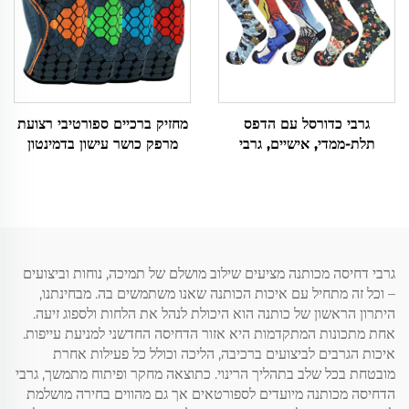
גרבי כדורסל עם הדפס
מחזיק ברכיים ספורטיבי רצועת
תלת-ממדי, אישיים, גרבי
מרפק כושר עישון בדמינטון
סqueezer מותאמים אישית
כדורסל טניס סרוג
גרבי דחיסה מכותנה מציעים שילוב מושלם של תמיכה, נוחות וביצועים
– וכל זה מתחיל עם איכות הכותנה שאנו משתמשים בה. מבחינתנו,
היתרון הראשון של כותנה הוא היכולת לנהל את הלחות ולספוג זיעה.
אחת מתכונות המתקדמות היא אזור הדחיסה החדשני למניעת עייפות.
איכות הגרבים לביצועים ברכיבה, הליכה וכולל כל פעילות אחרת
מובטחת בכל שלב בתהליך הרינוי. כתוצאה מחקר ופיתוח מתמשך, גרבי
הדחיסה מכותנה מיועדים לספורטאים אך גם מהווים בחירה מושלמת