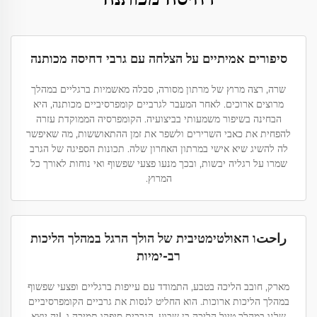
סיפורים אמיתיים על הצלחה עם גרבי דחיסה מכותנה
שרה, רצה מרוץ של מרתון מסורה, סבלה מאשמיות ברגליים במהלך
מרוצים ארוכים. לאחר המעבר לגרביים קומפרסיביים מכותנה, היא
הבחינה בשיפור משמעותי בביצועיה. הקומפרסיה הממוקדת עזרה
להפחית את כאבי השרירים ולשפר את זמן ההתאוששות, מה שאיפשר
לה להשיג שיא אישי במרתון האחרון שלה. תכונות הספיגה של הגרב
שמרו על רגליה יבשות, ובכך מנעו פצעי שפשוף ואי נוחות לאורך כל
המרוץ.
راحتו האולטימטיבית של הולך הרגל במהלך הליכות
רב-ימיות
מארק, חובב הליכה בטבע, התמודד עם עייפות ברגליים ופצעי שפשוף
במהלך הליכות ארוכות. הוא החליט לנסות את גרביים הקומפרסיביים
שלנו במהלך טיול הליכה בן שבוע. הגרבים סיפקו תמיכה וراיה יוצא