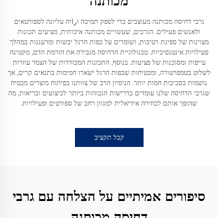
מכותנה
גרבי דחיסה מכותנה מעוצבים כדי לספק תמיכה וراיה עליונה לספורטאים
ולאנשים פעילים. הגרבים, שעשויים מכותנה איכותית, מציעים תכונות
מצוינות של ספיגת רטיבות, ושומרים על כפות הרגל יבשות ומרעננות במהלך
פעילויות אינטנסיביות. טכנולוגיית הדחיסה מגבירה את הזרמת הדם, מקטינה
עייפות ומסוכנות של פציעות. בנוסף, התכונות המבודדות של הצמר עוזרות
לשלוט בטמפרטורה, ומבטיחות שכפות הרגל ישארו חמימות בתנאים קרים, אך
נושמות בסביבות חמות יותר. הניסיון הרב של צוותנו בפיתוח מוצרים מבטיח
שגרבי הדחיסה שלנו עומדים בדרישות הגבוהות ביותר לביצועים ובריאות, מה
שהופך אותם לבחירה אידיאלית למגוון רחב של ספורטים ופעילויות.
קבל תקציב
סיפורים אמיתיים על הצלחה עם גרבי
דחיסה מכותנה