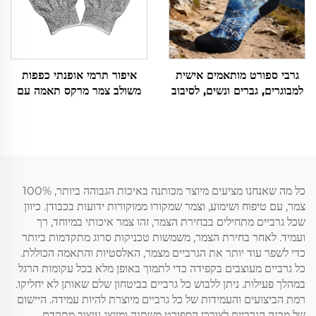
גרבי ספורט מותאמים אישית
איפור תרמי אופנתי כפפות
למבוגרים, גברים ונשים, לסיבוב
משולב צמר מרקס תאמה עם
או סופטבול, סופגים זיעה, עם
מסך מגע כפפות חורף
הדפס
כל מה שאנחנו מציעים מיוצר מכותנה באיכות הגבוהה ביותר, 100%
צמר, עם טיפוח ושימוע, וצמר שמקורו ממוקורות ידועות בכבודן. כיוון
שכל גרביים מתחילים בבחירת הצמר, זהו צמר איכותי במיוחד, רך
ועמיד. לאחר בחירת הצמר, משמשות טכניקות סרוג מתקדמות ביותר
כדי לשפר עוד יותר את הגרביים מצמר, האלסטיות והתאמה הכוללת.
כל גרביים מעוצבים בקפידה כדי לתמוך באופן מלא בכל עקומות הרגל
במהלך פעילות. ניתן ללבוש כל גרביים בביטחון שלם שאותן לא יחליקו.
רמת הביצועים והעמידות של כל גרביים מיוצרת להיות עמידה. היישום
של מבנה הגרביים לצורכי הספורט משתנה ומייצג עיצוב מתקדם.