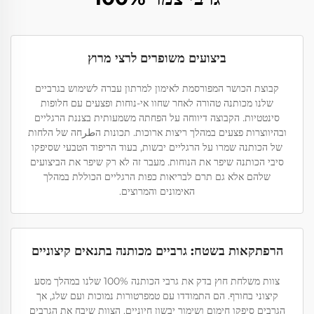
ביצועים משופרים לרצי מרוץ
קבוצת הכושר המפורסמת לאימון למרתון עברה לשימוש בגרביים
שלנו מכותנה טהורה לאחר שחוו אי-נוחות ופצעים עם חלופות
סינטטיות. הקבוצה דיווחה על הפחתה משמעותית בצננת הרגליים
ובהיווצרות פצעים במהלך ריצות ארוכות. תכונות הطرחה של הלחות
של הכותנה שמרו על הרגליים יבשות, בעוד הריפוד הטבעי שסיפקו
סיבי הכותנה שיפר את הנוחות. מעבר זה לא רק שיפר את הביצועים
שלהם אלא גם תרם לבריאות כפות הרגליים הכוללת במהלך
האימונים והמרוצים.
הרפתקאות בשטח: גרביים מכותנה בתנאים קיצוניים
צוות משלחת חוץ בדק את גרבי הכותנה 100% שלנו במהלך מסע
קיצוני בחורף. הם התמודדו עם טמפרטורות נמוכות ועם שלג, אך
הגרבים סיפקו חימום ושימור יבשון חיוניים. הצוות שיבח את הגרבים