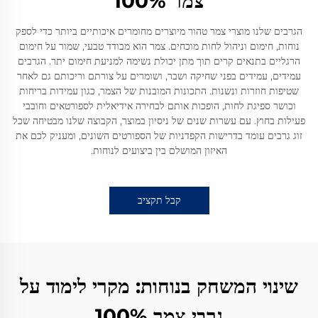
צמר 100%
הגרבים שלנו מוצרי צמר טהור מיוצרים מחומרים איכותיים ביותר כדי לספק
נוחות, חימום וניהול לחות מוכחים. צמר הוא מבודד טבעי, שמור על חימום
הרגליים בתנאים קרים תוך מתן יכולת נשימה למניעת חימום יתר. הגרבים
עמידים, עמידים בפני שחיקה ושבר, ושומרים על צורתם וריכותם גם לאחר
שטיפות חוזרות ונשנות. התכונות המובנות של הצמר, כגון עמידות בריחות
וכושר ספיגת לחות, הופכות אותם לבחירה אידיאלית לספורטאים וחובבי
פעילות בחוץ. עם עשרות שנים של ניסיון במוצר, הקבוצה שלנו מבטיחה שכל
זוג גרבים עומד בדרישות הקפדניות של הספורטים השונים, ומעניק לכם את
האיזון המושלם בין ביצועים לנוחות.
קבל תקציב
שינוי המשחק בנוחות: מקרי לימוד על
גרבי צמר 100%