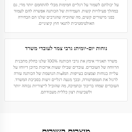
על יכולתם לשמור על רגליים חמימות מבלי להתחמם יותר מדי, גם
במהלך פעילויות קשות. העמידות של הכותנה אפשרה להם לעמוד
בפני מישורים קשים, מה שהוכיח שהגרבים שלנו הם הבחירה
האולטימטיבית לתנאי חוץ קיצוניים.
נוחות יום-יומית: גרבי צמר לעובדי משרד
משרד תאגידי אימץ את גרבי הכותנה 100% שלנו כחלק מתכנית
הרווחה של העובדים. עובדים שבילו שעות ארוכות בדוכן דיווחו על
עלייה בנוחות וצמצום בעייפות. המاهות הנושמת של הכותנה עזרה
לרגול את הטמפרטורה, ובכך מנעה רגליים זיעות בסביבת המשרד.
העובדים שמחו בריכוך ובתמיכה, מה שהוביל לייצוריות גבוהה יותר
ולשביעות רצון כללית מעבודתם.
מוצרים קשורים