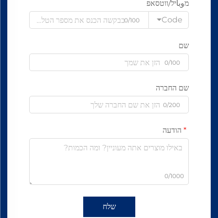
מوباיל/ווטסאפ
Code
0/100
שם
0/100
שם החברה
0/200
הודעה
0/1000
שלח