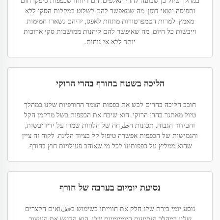
במהלך טיול בן שבועה להרי האלפים. הם דיווחו שכפפות סיפקו חום
ותפיסה יוצאי דופן, מה שמאפשר להם לשלוט במקלות הסקי ללא
מאמץ. למרות הטמפרטורות מתחת לאפס, ידיהם נשארו חמימות
וייבשות כל היום, מה שאיפשר להם ליהנות ממושבות סקי ארוכות
יותר ללא אי נוחות.
הליכה בשטח בחורף בהרי הרוקי
חובב הליכה בהרים לבש את כפפות הצמר החורפיות שלנו במהלך
טיול מאתגר בהרי הרוקי. הוא שיבח את הכפפות בשל מרקמן הקל
והבידוד הגבוה. תכונות הطرחה של הלחות שמרו על ידיו יבשות,
והגמישות של הכפפות אפשרה טיפול קל בציוד הלינה. לקוח זה ציין
שהוא ממליץ על כפפותינו לכל מי שאוהב פעילויות חוץ בחורף.
נסיעת יומיום בערבה של חורף
נוסע יומי בירת שלג חלק את חווייתו בשימוש בقفואים הקצרים
שלנו במהלך הנסיעות היומיומיות שלו. הוא הדגיש את העיצוב