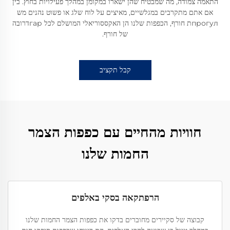
התאמה צמודה, מה שמבטיח שהן ישארו במקומן במהלך פעילויות בחוץ. בין
אם אתם מתקרבים במגלשיים, מאיצים על לוח שלג או פשוט נהנים מש
прогулת חורף, הכפפות שלנו הן האקססוריאלי המושלם לכל гарדרובה
של חורף.
קבל תקציב
חוויות מהחיים עם כפפות הצמר
החמות שלנו
הרפתקאה בסקי באלפים
קבוצה של סקיירים מחוברים בדקו את כפפות הצמר החמות שלנו