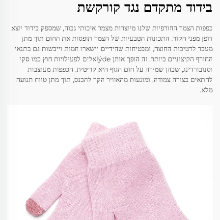
בידוד מתקדם נגד קורקשת
כפפות הצמר החורפיות שלנו מיוצרות מצמר איכותי גבוה, שמספק בידוד יוצא
דופן מפני הקור. התכונות הטבעיות של הצמר תופסות את החום תוך מתן
מעבר לרטיבות החוצה, ומבטיחות שהידיים יישארו חמות וייבשות גם בתנאי
החורף הקיצוניים ביותר. זה הופך אותן lýdeאלים לפעילויות חוץ כמו סקי
וסנובורדינג, שבהן שמירה על חום הגוף היא קריטית. הכפפות מעוצבות
להתאים בצורה צמודה, ומונעות מהאוויר הקר להכנס, תוך מתן טווח תנועה
מלא.