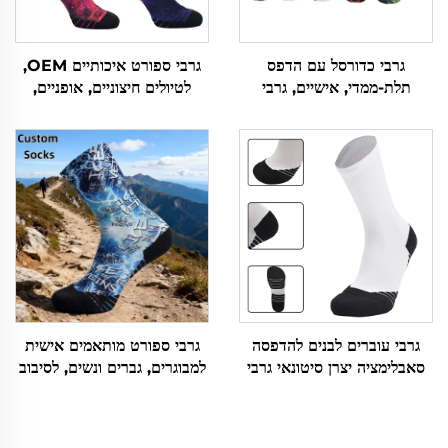
גרבי כדורסל עם הדפס
גרבי ספורט איכותיים OEM,
תלת-ממדי, אישיים, גרבי
לטיולים חיצוניים, אופניים,
סqueezer מותאמים אישית
ריצה, קצרים, סרוגים, מותאמים
אישית
גרבי עוברים לבנים להדפסה
גרבי ספורט מותאמים אישית
סאבלימציה יצרן סיטונאי גרבי
למבוגרים, גברים ונשים, לסיבוב
ספורט וגרבי בית בצבע בהיר
או סופטבול, סופגים זיעה, עם
הדפס