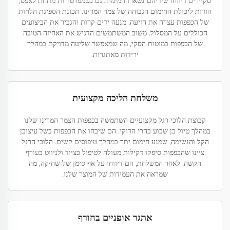
סקיירים דיווחו שידיהם נשארו חמימות גם בטמפרטורות מתחת לאפס,
הודות ליכולת החימום הגבוהה של צמר המרינו. תכונת הספיגת הלחות
של הכפפות עצרה את הזיעה, מנעה ידים קרות והגביר את הביצועים
הכוללים על המסלול. משוב המשתמשים הדגיש את האחיזה הטובה
של הכפפות במוטות הסקי, מה שמאפשר שליטה מדויקת במהלך
ירידות מאתגרות.
משלחת הליכה מקצועית
קבוצת הלוכי רגל מקצועיים השתמשה בכפפות הצמר המרינו שלנו
במהלך טיול בן שבוע בהרי הרוקי. הם שיבחו את הכפפות בשל עיצובן
הקל והנשימה, שמנע חימום יתר במהלך טיפוסים קשים. הלוכי הרגל
ציינו שהכפפות סיפקו דקילות מעולה לטיפול בציוד ולניווט בעורף
הקשה. לאחר המשלחת, הם דיווחו על אף סימן של שחיקה, מה
שמראה את העמידות של המוצר שלנו.
אתגר אופניים בחורף