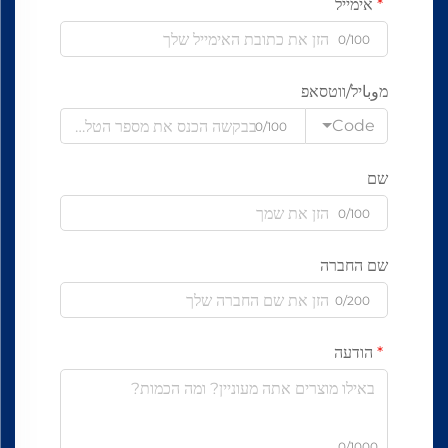
אימייל
0/100
מوباיל/ווטסאפ
Code
0/100
שם
0/100
שם החברה
0/200
הודעה
0/1000