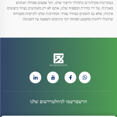
בעקרונות אקולוגיים בתהליך הייצור שלנו, תוך צמצום פסולת ושימוש
באנרגיה. על ידי בחירת הכפפות שלנו, אתם לא רק משקיעים בציוד ביצועים
איכותי, אלא גם תומכים בעתיד עמיד. המחויבות שלנו לקיימות מבטיחה
שתוכלו ליהנות מהטבע הפתוח תוך מינימום השפעה על הסביבה.
הרשםרשמו לניוזלטררשום שלנו