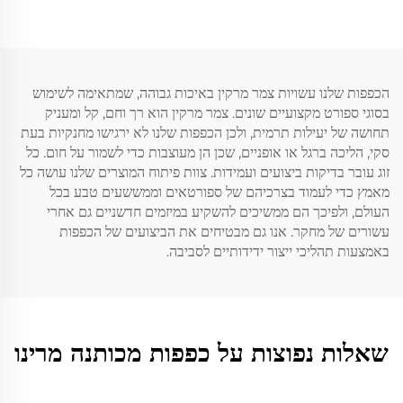
אישית
הכפפות שלנו עשויות צמר מרקין באיכות גבוהה, שמתאימה לשימוש
בסוגי ספורט מקצועיים שונים. צמר מרקין הוא רך וחם, קל ומעניק
תחושה של יעילות תרמית, ולכן הכפפות שלנו לא ירגישו מחנקיות בעת
סקי, הליכה ברגל או אופניים, שכן הן מעוצבות כדי לשמור על חום. כל
זוג עובר בדיקות ביצועים ועמידות. צוות פיתוח המוצרים שלנו עושה כל
מאמץ כדי לעמוד בצרכיהם של ספורטאים וממששעים טבע בכל
העולם, ולפיכך הם ממשיכים להשקיע במיזמים חדשניים גם אחרי
עשורים של מחקר. אנו גם מבטיחים את הביצועים של הכפפות
באמצעות תהליכי ייצור ידידותיים לסביבה.
שאלות נפוצות על כפפות מכותנה מרינו