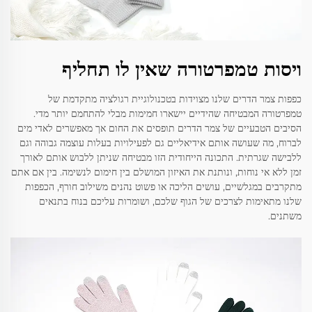
ויסות טמפרטורה שאין לו תחליף
כפפות צמר הדרים שלנו מצוידות בטכנולוגיית רגולציה מתקדמת של
טמפרטורה המבטיחה שהידיים יישארו חמימות מבלי להתחמם יותר מדי.
הסיבים הטבעיים של צמר הדרים תופסים את החום אך מאפשרים לאדי מים
לברוח, מה שעושה אותם אידיאליים גם לפעילויות בעלות עוצמה גבוהה וגם
ללבישה שגרתית. התכונה הייחודית הזו מבטיחה שניתן ללבוש אותם לאורך
זמן ללא אי נוחות, ונותנת את האיזון המושלם בין חימום לנשימה. בין אם אתם
מתקרבים במגלשיים, עושים הליכה או פשוט נהנים משילוב חורף, הכפפות
שלנו מתאימות לצרכים של הגוף שלכם, ושומרות עליכם בנוח בתנאים
משתנים.