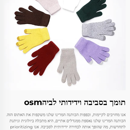
תומך בסביבה וידידותי לביהosm
אנו מחויבים לקיימות, וכפפות הכותנה המרינו שלנו משקפות את האתוס הזה.
הכותנה המרינו שלנו נאספת ממגדלים אתיים, היא מתכלה ביולוגית וניתנת
לתחדשות, מה שהופך אותה לבחירה ידידותית לסביבה. אנו prioritizing