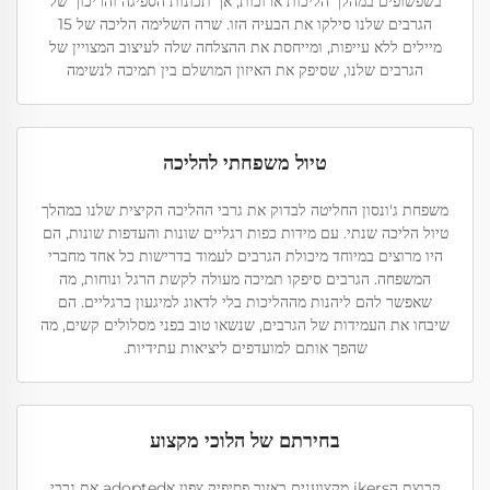
בשפשופים במהלך הליכות ארוכות, אך תכונות הספיגה והריכוך של
הגרבים שלנו סילקו את הבעיה הזו. שרה השלימה הליכה של 15
מיילים ללא עייפות, ומייחסת את ההצלחה שלה לעיצוב המצויין של
הגרבים שלנו, שסיפק את האיזון המושלם בין תמיכה לנשימה
טיול משפחתי להליכה
משפחת ג'ונסון החליטה לבדוק את גרבי ההליכה הקיצית שלנו במהלך
טיול הליכה שנתי. עם מידות כפות רגליים שונות והעדפות שונות, הם
היו מרוצים במיוחד מיכולת הגרבים לעמוד בדרישות כל אחד מחברי
המשפחה. הגרבים סיפקו תמיכה מעולה לקשת הרגל ונוחות, מה
שאפשר להם ליהנות מההליכות בלי לדאוג למיגעון ברגליים. הם
שיבחו את העמידות של הגרבים, שנשאו טוב בפני מסלולים קשים, מה
שהפך אותם למועדפים ליציאות עתידיות.
בחירתם של הלוכי מקצוע
קבוצת הikers מקצוענים באזור פסיפיק צפון אadopted את גרבי