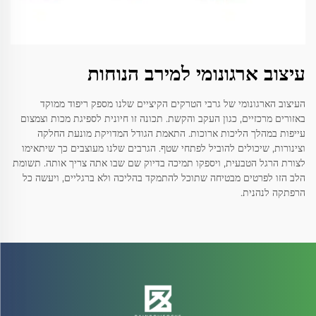
עיצוב ארגונומי למירב הנוחות
העיצוב הארגונומי של גרבי הטרקים הקיציים שלנו מספק ריפוד ממוקד
באזורים מרכזיים, כגון העקב והקשת. תכונה זו חיונית לספיגת מכות וצמצום
עייפות במהלך הליכות ארוכות. התאמת הגודל המדויקת מונעת החלקה
וצינורות, שיכולים להוביל לפתחי שטף. הגרבים שלנו מעוצבים כך שיתאימו
לצורת הרגל הטבעית, ויספקו תמיכה בדיוק שם שבו אתה צריך אותה. תשומת
הלב הזו לפרטים מבטיחה שתוכל להתמקד בהליכה ולא ברגליים, ויעשה כל
הרפתקה לנהנית.