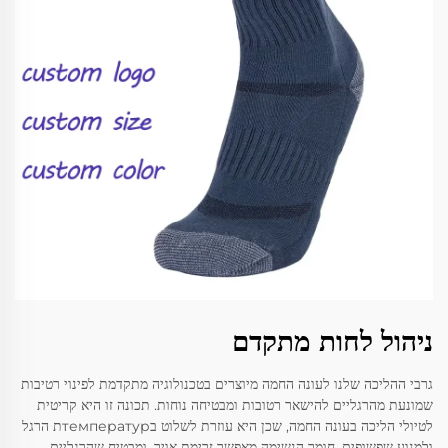
ניהול לחות מתקדם
גרבי ההליכה שלנו לעונה החמה מיוצרים בטכנולוגיה מתקדמת לפינוי רטיבות
שמונעת מהרגליים להישאר רטובות ומבטיחה נוחות. תכונה זו היא קריטית
לטיולי הליכה בעונה החמה, שכן היא עוזרת לשלוט בтемпературת הרגל
ולמנוע שפשופים. חומר הנשימה מאפשר זרימת אויר, ומבטיח שהרגליים