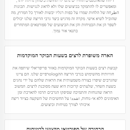
דיווח שהאלמנטים החזירים נתנו לו תחושת ביטחון גדולה יותר,
ומאפשרים לו להתמקד בביצועים שלו ולא לדאוג לנגישות. תכונות
הطرחה של הלחות שמרו על כפות רגליו יבשות לאורך כל המרוץ, מה
שהוביל לשיא אישי. מקרה זה מדגיש כיצד גרבי הריצה שלנו יכולים
לשפר הן את הבטיחות והן את הביצועים של ספורטאים המתחרים
בתנאי אור נמוך.
הארה משופרת לרצים בשעות הבוקר המוקדמות
קבוצת רצים בשעות הבוקר המוקדמות באזור פריפריאלי שיתפה את
חוויותיה מהשימוש בגרבי הריצה ההologרפיים שלנו. הם ציינו
שהגרבים שיפרו בצורה משמעותית את הראות שלהם על ידי נהגים
בשעת השחר, שלעתים קרובות היא שעה מסוכנת לרצים. המשוב
הראה שהנוחות והתמיכה שסיפקו הגרבים תרמו להארכת זמן
האימונים ללא אי-נוחות, וشددו על החשיבות של השקעה בציוד ריצה
איכותי לצורך בטיחות וביצועים.
הבחירה של ספורטאי מקצועי לבטיחות