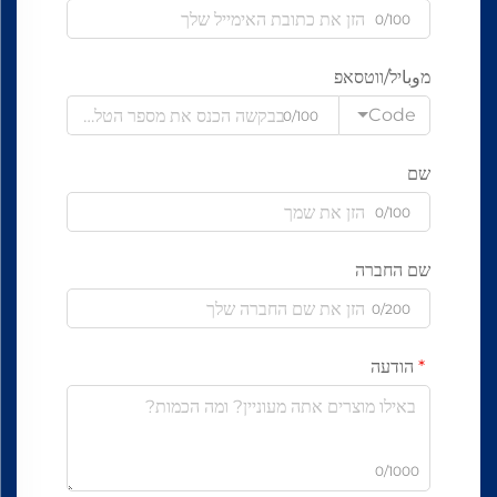
0/100
מوباיל/ווטסאפ
Code
0/100
שם
0/100
שם החברה
0/200
הודעה
0/1000