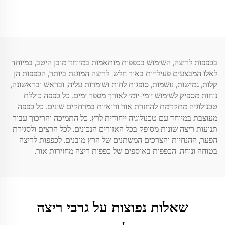
פוליאסטר מותאם אישית
ספורט וגרבי בית בצבע בהיר
בכפפות לריצה, השימוש בכפפות מותאמות במיוחד מובן היטב, במיוחד
לאלו המבצעים פעילויות באור חלש. לריצה המוגנת ביותר, הכפפות הן
קלות, גמישות, נושמות, סופגות לחות ושומרות עליה, ובראש ובראשונה,
נוחות מספיק לשימוש יומי-יומי לאורך מספר ימים. כל כפפה כוללת
טכנולוגיה מתקדמת להחזרת אור ורואיות במרחקים שונים. כל כפפה
מעוצבת במיוחד עם טכנולוגיה ייחודית לרץ. כל התמיכה והריכוך עבור
תנועות ריצה שונות מסופק בכל האזורים הנכונים. לכל הרצים ולסגירת
הפער, ההנחיות והצרכים המשתנים של הרץ מובנים. לכפפות לריצה
בטוחה ונוחה, הכפפות באוספים של כפפות ריצה מחזירות אור.
שאלות נפוצות על גרבי ריצה