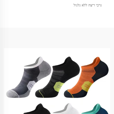
גרבי ריצה ללא גלגול