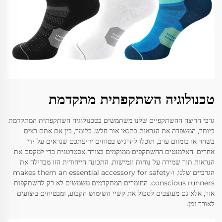
טכנולוגיה השתקפתית מתקדמת
גרבי הריצה ההשתקפיים שלנו משתמשים בטכנולוגיה השתקפתית המתקדמת
ביותר, המשפרה את הנראות בתנאי אור חלש. כלומר, בין אם אתם רצים
בשחר או בזמזום ערב, תוכלו להרגיש בטוחים ידיעתכם שנראים על ידי
אחרים. האלמנטים ההשתקפים ממוקמים בצורה אסטרטגית כדי למקסם את
הנראות תוך שמירה על נוחות וגמישות. התכונה הייחודית הזו מבדילה את
הגרביים שלנו, וmakes them an essential accessory for safety-
conscious runners. החומרים המתקדמים משמשים לא רק להשתקפות
אור, אלא גם מעוצבים לסבול את קשיי השימוש הקבוע, ומבטיחים ביצועים
לאורך זמן.