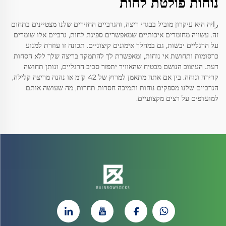
נוחות פולטת לחות
راיה היא עיקרון מוביל בבגדי ריצה, והגרביים החזירים שלנו מצטיינים בתחום
זה. עשויה מחומרים איכותיים שמאפשרים ספיגת לחות, גרביים אלו שומרים
על הרגליים יבשות, גם במהלך אימונים קיצוניים. תכונה זו עוזרת למנוע
כרסומות ותחושת אי נוחות, ומאפשרת לך להתמקד בריצה שלך ללא הסחות
דעת. העיצוב הנושם מבטיח שהאוויר יתפזר סביב הרגליים, ונותן תחושה
קרירה ונוחה. בין אם אתה מתאמן למרוץ של 42 ק"מ או נהנה מריצה קלילה,
הגרביים שלנו מספקים נוחות ותמיכה חסרות תחרות, מה שעושה אותם
למועדפים על רצים מקצועיים.