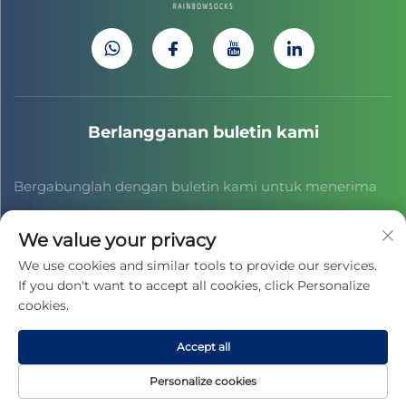
Berlangganan buletin kami
Bergabunglah dengan buletin kami untuk menerima
berita industri terbaru, pembaruan, dan wawasan dari
We value your privacy
tim kami.
We use cookies and similar tools to provide our services.
If you don't want to accept all cookies, click Personalize
cookies.
Berlangganan
Accept all
Hak Cipta © 2025 oleh JIAXING CAIHONG SPORTS CULTURE CO.,
Personalize cookies
LTD. -
Kebijakan Privasi