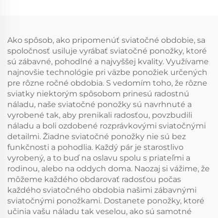
ponožky z merino vlny
vlny
Ako spôsob, ako pripomenúť sviatočné obdobie, sa
spoločnosť usiluje vyrábať sviatočné ponožky, ktoré
sú zábavné, pohodlné a najvyššej kvality. Využívame
najnovšie technológie pri väzbe ponožiek určených
pre rôzne ročné obdobia. S vedomím toho, že rôzne
sviatky niektorým spôsobom prinesú radostnú
náladu, naše sviatočné ponožky sú navrhnuté a
vyrobené tak, aby prenikali radosťou, povzbudili
náladu a boli ozdobené rozprávkovými sviatočnými
detailmi. Žiadne sviatočné ponožky nie sú bez
funkčnosti a pohodlia. Každý pár je starostlivo
vyrobený, a to buď na oslavu spolu s priateľmi a
rodinou, alebo na oddych doma. Naozaj si vážime, že
môžeme každého obdarovať radosťou počas
každého sviatočného obdobia našimi zábavnými
sviatočnými ponožkami. Dostanete ponožky, ktoré
učinia vašu náladu tak veselou, ako sú samotné