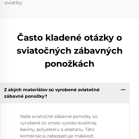
sviatky.
Často kladené otázky o
sviatočných zábavných
ponožkách
Z akých materiálov sú vyrobené sviatočné
zábavné ponožky?
Naše sviatočné zábavné ponožky sú
vyrobené zo zmesi vysoko kvalitnej
bavlny, polyesteru a elastanu. Táto
kombinácia zabezpečuje mäkkosť,