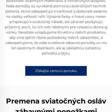
dôležitosti kvalitných materiálov a inovatívnych dizajnov.
Naše ponožky sú vyrobené pomocou pokročilých techník
pletenia, ktoré zabezpečujú trvanlivosť a dokonalé sedenie
na všetky veľkosti nôh. Výrazné farby a hravé vzory nielen
prispievajú k sviatočnej nálade, ale zároveň poskytujú
príjemný pocit, čo ich robí ideálnymi pre relaxáciu doma aj
vonku. Neustále vylepšujeme štruktúru našich produktov,
aby sme splnili rôzne požiadavky našich zákazníkov, a
zabezpečujeme, že naše sviatkové zábavné ponožky sú nie
len sezónnym doplnkom, ale aj základnou súčasťou
pohodlia a štýlu.
Získajte cenovú ponuku
Premena sviatočných osláv
zábavnými ponožkami