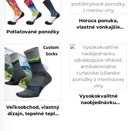
Horúca ponuka,
vlastné vonkajšie
Potlačované ponožky
lyžiarske ponožky,
zimné tepelné teplé
ponožky v šachovnici,
protišmykové ponožky
z merino vlny
Vysokokvalitné
naobjednávku
Veľkoobchod, vlastný
odvádzajúce vlhkosť,
dizajn, tepelné teplé
antibakteriálne
ponožky odvodené
turistické lyžiarske
vlhkosť pri chôdzi,
ponožky z merinoovej