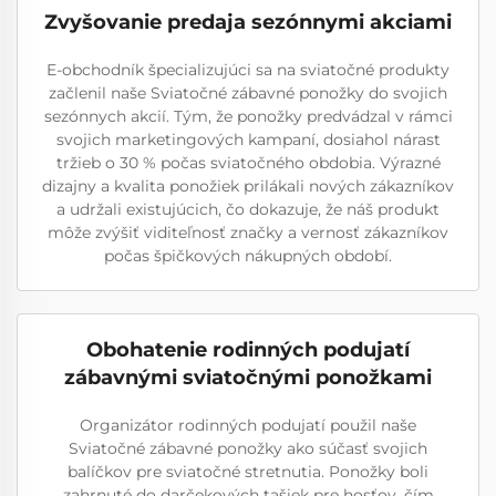
Zvyšovanie predaja sezónnymi akciami
E-obchodník špecializujúci sa na sviatočné produkty
začlenil naše Sviatočné zábavné ponožky do svojich
sezónnych akcií. Tým, že ponožky predvádzal v rámci
svojich marketingových kampaní, dosiahol nárast
tržieb o 30 % počas sviatočného obdobia. Výrazné
dizajny a kvalita ponožiek prilákali nových zákazníkov
a udržali existujúcich, čo dokazuje, že náš produkt
môže zvýšiť viditeľnosť značky a vernosť zákazníkov
počas špičkových nákupných období.
Obohatenie rodinných podujatí
zábavnými sviatočnými ponožkami
Organizátor rodinných podujatí použil naše
Sviatočné zábavné ponožky ako súčasť svojich
balíčkov pre sviatočné stretnutia. Ponožky boli
zahrnuté do darčekových tašiek pre hosťov, čím