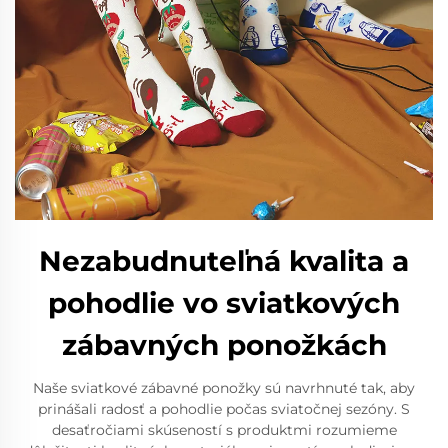
Nezabudnuteľná kvalita a
pohodlie vo sviatkových
zábavných ponožkách
Naše sviatkové zábavné ponožky sú navrhnuté tak, aby
prinášali radosť a pohodlie počas sviatočnej sezóny. S
desaťročiami skúseností s produktmi rozumieme