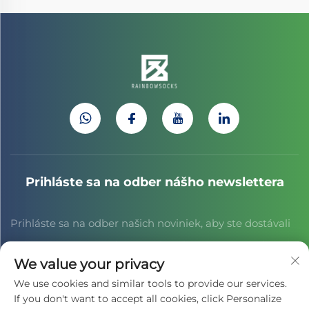
Prihláste sa na odber nášho newslettera
Prihláste sa na odber našich noviniek, aby ste dostávali
najnovšie správy z odvetvia, aktualizácie a poznatky od
We value your privacy
nášho tímu.
We use cookies and similar tools to provide our services.
If you don't want to accept all cookies, click Personalize