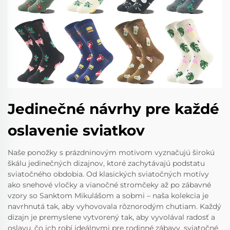
Jedinečné návrhy pre každé
oslavenie sviatkov
Naše ponožky s prázdninovým motivom vyznačujú širokú
škálu jedinečných dizajnov, ktoré zachytávajú podstatu
sviatočného obdobia. Od klasických sviatočných motívy
ako snehové vločky a vianočné stromčeky až po zábavné
vzory so Sanktom Mikulášom a sobmi – naša kolekcia je
navrhnutá tak, aby vyhovovala rôznorodým chutiam. Každý
dizajn je premyslene vytvorený tak, aby vyvolával radosť a
oslavu, čo ich robí ideálnymi pre rodinné zábavy, sviatočné