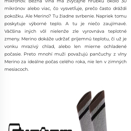
mikrónov. Bežná vlna má zvyčajne hrúbku okolo 30
mikrónov alebo viac, čo vysvetľuje, prečo často dráždi
pokožku. Ale Merino? Tu žiadne svrbenie. Napriek tomu
poskytuje výborné teplo. A tu je niečo zaujímavé.
Väčšina iných vôl nielenže zle vyrovnáva teplotné
zmeny. Merino dokáže udržať príjemnú teplotu, či už je
vonku mrazivý chlad, alebo len mierne ochladené
počasie. Preto mnohí muži považujú pančuchy z vlny
Merino za ideálne počas celého roka, nie len v zimných
mesiacoch.