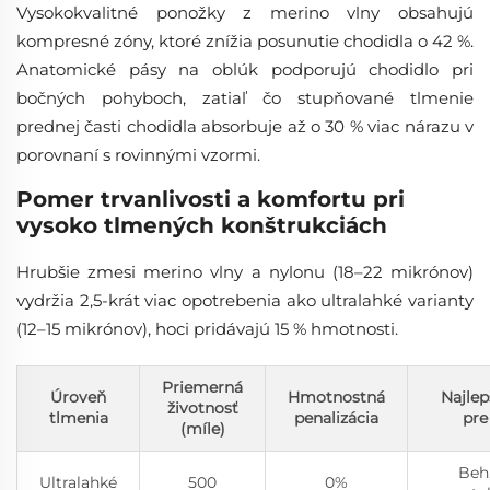
Vysokokvalitné ponožky z merino vlny obsahujú
kompresné zóny, ktoré znížia posunutie chodidla o 42 %.
Anatomické pásy na oblúk podporujú chodidlo pri
bočných pohyboch, zatiaľ čo stupňované tlmenie
prednej časti chodidla absorbuje až o 30 % viac nárazu v
porovnaní s rovinnými vzormi.
Pomer trvanlivosti a komfortu pri
vysoko tlmených konštrukciách
Hrubšie zmesi merino vlny a nylonu (18–22 mikrónov)
vydržia 2,5-krát viac opotrebenia ako ultralahké varianty
(12–15 mikrónov), hoci pridávajú 15 % hmotnosti.
Priemerná
Úroveň
Hmotnostná
Najlep
životnosť
tlmenia
penalizácia
pre
(míle)
Beh
Ultralahké
500
0%