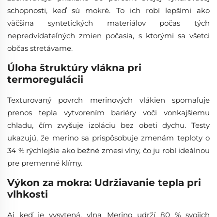
schopnosti, keď sú mokré. To ich robí lepšími ako
väčšina syntetických materiálov počas tých
nepredvídateľných zmien počasia, s ktorými sa všetci
občas stretávame.
Úloha štruktúry vlákna pri
termoregulácii
Texturovaný povrch merinových vlákien spomaľuje
prenos tepla vytvorením bariéry voči vonkajšiemu
chladu, čím zvyšuje izoláciu bez obeti dychu. Testy
ukazujú, že merino sa prispôsobuje zmenám teploty o
34 % rýchlejšie ako bežné zmesi vlny, čo ju robí ideálnou
pre premenné klímy.
Výkon za mokra: Udržiavanie tepla pri
vlhkosti
Aj keď je vysytená, vlna Merino udrží 80 % svojich