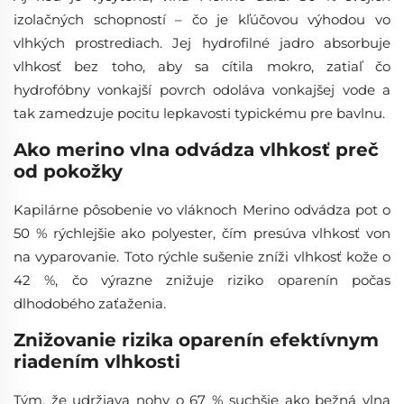
izolačných schopností – čo je kľúčovou výhodou vo
vlhkých prostrediach. Jej hydrofilné jadro absorbuje
vlhkosť bez toho, aby sa cítila mokro, zatiaľ čo
hydrofóbny vonkajší povrch odoláva vonkajšej vode a
tak zamedzuje pocitu lepkavosti typickému pre bavlnu.
Ako merino vlna odvádza vlhkosť preč
od pokožky
Kapilárne pôsobenie vo vláknoch Merino odvádza pot o
50 % rýchlejšie ako polyester, čím presúva vlhkosť von
na vyparovanie. Toto rýchle sušenie zníži vlhkosť kože o
42 %, čo výrazne znižuje riziko oparenín počas
dlhodobého zaťaženia.
Znižovanie rizika oparenín efektívnym
riadením vlhkosti
Tým, že udržiava nohy o 67 % suchšie ako bežná vlna