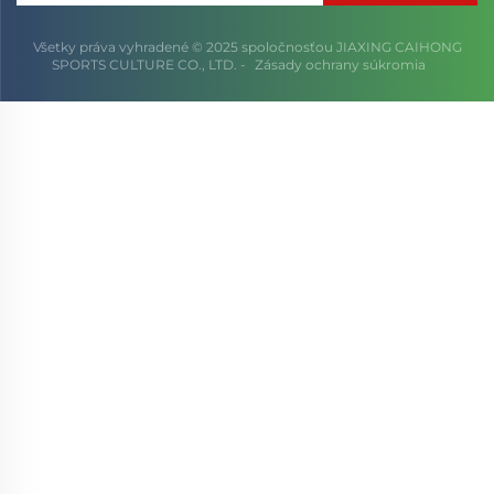
Všetky práva vyhradené © 2025 spoločnosťou JIAXING CAIHONG
SPORTS CULTURE CO., LTD. -
Zásady ochrany súkromia