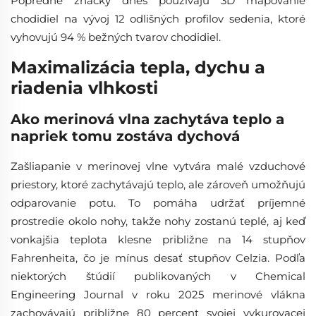
Popredné značky dnes používajú 3D mapovanie
chodidiel na vývoj 12 odlišných profilov sedenia, ktoré
vyhovujú 94 % bežných tvarov chodidiel.
Maximalizácia tepla, dychu a
riadenia vlhkosti
Ako merinová vlna zachytáva teplo a
napriek tomu zostáva dychová
Zašliapanie v merinovej vlnе vytvára malé vzduchové
priestory, ktoré zachytávajú teplo, ale zároveň umožňujú
odparovanie potu. To pomáha udržať príjemné
prostredie okolo nohy, takže nohy zostanú teplé, aj keď
vonkajšia teplota klesne približne na 14 stupňov
Fahrenheita, čo je mínus desať stupňov Celzia. Podľa
niektorých štúdií publikovaných v Chemical
Engineering Journal v roku 2025 merinové vlákna
zachovávajú približne 80 percent svojej vykurovacej