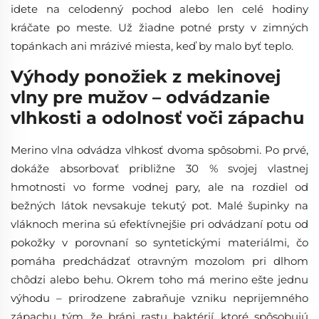
idete na celodenný pochod alebo len celé hodiny
kráčate po meste. Už žiadne potné prsty v zimných
topánkach ani mrázivé miesta, keď by malo byť teplo.
Výhody ponožiek z mekinovej
vlny pre mužov – odvádzanie
vlhkosti a odolnosť voči zápachu
Merino vlna odvádza vlhkosť dvoma spôsobmi. Po prvé,
dokáže absorbovať približne 30 % svojej vlastnej
hmotnosti vo forme vodnej pary, ale na rozdiel od
bežných látok nevsakuje tekutý pot. Malé šupinky na
vláknoch merina sú efektívnejšie pri odvádzaní potu od
pokožky v porovnaní so syntetickými materiálmi, čo
pomáha predchádzať otravným mozolom pri dlhom
chôdzi alebo behu. Okrem toho má merino ešte jednu
výhodu – prirodzene zabraňuje vzniku neprijemného
zápachu tým, že bráni rastu baktérií, ktoré spôsobujú