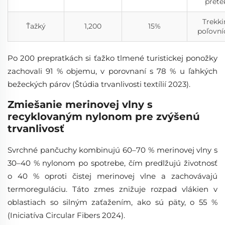
prete
Trekki
Ťažký
1,200
15%
poľovní
Po 200 prepratkách si ťažko tlmené turistickej ponožky
zachovali 91 % objemu, v porovnaní s 78 % u ľahkých
bežeckých párov (Štúdia trvanlivosti textílií 2023).
Zmiešanie merinovej vlny s
recyklovaným nylonom pre zvýšenú
trvanlivosť
Svrchné pančuchy kombinujú 60–70 % merinovej vlny s
30–40 % nylonom po spotrebe, čím predlžujú životnosť
o 40 % oproti čistej merinovej vlnе a zachovávajú
termoreguláciu. Táto zmes znižuje rozpad vlákien v
oblastiach so silným zaťažením, ako sú päty, o 55 %
(Iniciatíva Circular Fibers 2024).