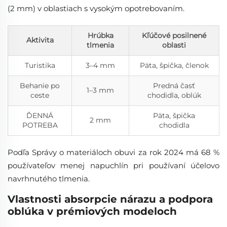
(2 mm) v oblastiach s vysokým opotrebovaním.
Hrúbka
Kľúčové posilnené
Aktivita
tlmenia
oblasti
Turistika
3–4 mm
Päta, špička, členok
Behanie po
Predná časť
1–3 mm
ceste
chodidla, oblúk
ĎENNÁ
Päta, špička
2 mm
POTREBA
chodidla
Podľa Správy o materiáloch obuvi za rok 2024 má 68 %
používateľov menej napuchlín pri používaní účelovo
navrhnutého tlmenia.
Vlastnosti absorpcie nárazu a podpora
oblúka v prémiových modeloch