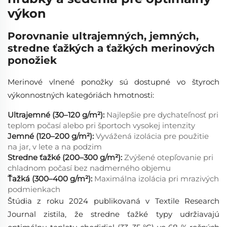
výkon
Porovnanie ultrajemných, jemných,
stredne ťažkých a ťažkých merinových
ponožiek
Merinové vlnené ponožky sú dostupné vo štyroch
výkonnostných kategóriách hmotnosti:
Ultrajemné (30–120 g/m²):
Najlepšie pre dychateľnosť pri
teplom počasí alebo pri športoch vysokej intenzity
Jemné (120–200 g/m²):
Vyvážená izolácia pre použitie
na jar, v lete a na podzim
Stredne ťažké (200–300 g/m²):
Zvýšené otepľovanie pri
chladnom počasí bez nadmerného objemu
Ťažká (300–400 g/m²):
Maximálna izolácia pri mrazivých
podmienkach
Štúdia z roku 2024 publikovaná v Textile Research
Journal zistila, že stredne ťažké typy udržiavajú