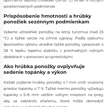
optimálnu teplotu chodidiel (33–35 °C) vo 68 % ročných
poveternostných podmienok.
Prispôsobenie hmotnosti a hrúbky
ponožiek sezónnym podmienkam
Vyberte ultralahké ponožky na letný turizmus (nad 25
°C) a ťažké verzie na zimné výpravy. Podľa výskumu
športového výkonu stredne ťažké ponožky vykazovali o
28 % lepšiu tepelnú stabilitu v prechodných ročných
obdobiach v porovnaní so syntetickými.
Ako hrúbka ponožky ovplyvňuje
sedenie topánky a výkon
Každé zvýšenie hrúbky ponožky o 1 mm zníži vnútorný
priestor topánky o 7 %. Ťažké merino ponožky vyžadujú
topánky s 5–8 mm väčším voľným miestom na prsty,
aby sa zabránilo stlačeniu, ktoré môže obmedziť