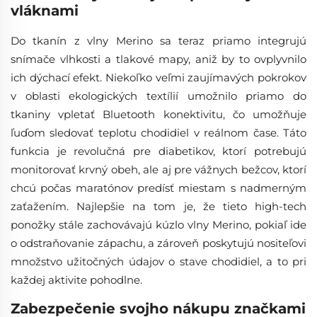
vláknami
Do tkanín z vlny Merino sa teraz priamo integrujú
snímače vlhkosti a tlakové mapy, aniž by to ovplyvnilo
ich dýchací efekt. Niekoľko veľmi zaujímavých pokrokov
v oblasti ekologických textílií umožnilo priamo do
tkaniny vpletať Bluetooth konektivitu, čo umožňuje
ľuďom sledovať teplotu chodidiel v reálnom čase. Táto
funkcia je revolučná pre diabetikov, ktorí potrebujú
monitorovať krvný obeh, ale aj pre vážnych bežcov, ktorí
chcú počas maratónov predísť miestam s nadmerným
zaťažením. Najlepšie na tom je, že tieto high-tech
ponožky stále zachovávajú kúzlo vlny Merino, pokiaľ ide
o odstraňovanie zápachu, a zároveň poskytujú nositeľovi
množstvo užitočných údajov o stave chodidiel, a to pri
každej aktivite pohodlne.
Zabezpečenie svojho nákupu značkami