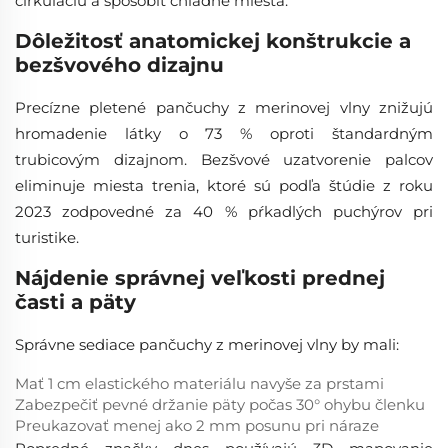
cirkuláciu a spôsobiť chladné miesta.
Dôležitosť anatomickej konštrukcie a
bezšvového dizajnu
Precízne pletené pančuchy z merinovej vlny znižujú
hromadenie látky o 73 % oproti štandardným
trubicovým dizajnom. Bezšvové uzatvorenie palcov
eliminuje miesta trenia, ktoré sú podľa štúdie z roku
2023 zodpovedné za 40 % pŕkadlých puchýrov pri
turistike.
Nájdenie správnej veľkosti prednej
časti a päty
Správne sediace pančuchy z merinovej vlny by mali:
Mať 1 cm elastického materiálu navyše za prstami
Zabezpečiť pevné držanie päty počas 30° ohybu členku
Preukazovať menej ako 2 mm posunu pri náraze