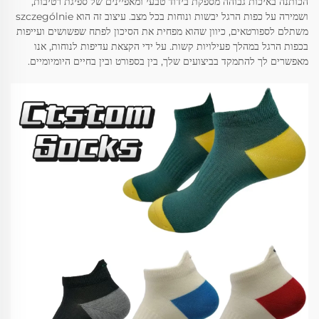
הכותנה באיכות גבוהה מספקת בידוד טבעי ומאפיינים של ספיגת רטיבות,
ושמירה על כפות הרגל יבשות ונוחות בכל מצב. עיצוב זה הוא szczególnie
משתלם לספורטאים, כיוון שהוא מפחית את הסיכון לפתח שפשושים ועייפות
בכפות הרגל במהלך פעילויות קשות. על ידי הקצאת עדיפות לנוחות, אנו
מאפשרים לך להתמקד בביצועים שלך, בין בספורט ובין בחיים היומיומיים.