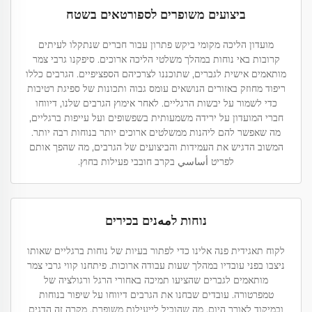
ביצועים משופרים לספורטאים בשטח
מועדון הליכה מקומי ביקש פתרון עבור חברים שנתקלו לעיתים
קרובות באי נוחות במהלך משלטי הליכה ארוכים. סיפקנו גרבי צמר
מותאמים אישית לגברים, שתוכננו לצרכיהם הספציפיים. הגרבים כללו
ריפוד מחוזק באזורים הנושאים עומס גבוה ותכונות של ספיגת רטיבות
כדי לשמור על יבשות הרגליים. לאחר אימוץ הגרבים שלנו, דיווחו
חברי המועדון על ירידה משמעותית בשפשופים ועל עייפות ברגליים,
מה שאפשר להם ליהנות ממשלטים ארוכים יותר בנוחות רבה יותר.
המשוב הדגיש את העמידות והביצועים של הגרבים, מה שהפך אותם
לפריט أساسي בקרב חובבי פעילות בחוץ.
נוחות לمهנים בכירים
לקוח תאגידית פנה אלינו כדי לפתור בעיות של נוחות ברגליים שאותו
ניצבו בפני עובדיו במהלך שעות עבודה ארוכות. פיתחנו קווי גרבי צמר
מותאמים לגברים שהציעו תמיכה באחורי הרגל ורגולציה של
טמפרטורה. עובדים שבחנו את הגרבים דיווחו על שיפור בנוחות
ובמיקוד לאורך היום, מה שהוביל לייעילות משופרת. מקרה זה הדגים