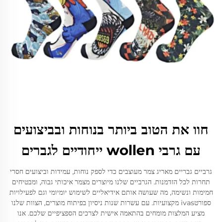
חוו את הטוב ביותר בנוחות ובביצועים
עם גרבי wollen ייחודיים לגברים
גרביים גבריים מאריג צמר מעוצבים כדי לספק נוחות, עמידות וביצועים חסרי
תחרות לכל הזדמנות. הגרביים שלנו מיוצרים מצמר איכותי גבוה, ומבטיחים
חמימות ונשימה, מה שעושה אותם אידיאליים לשימוש יומיומי וגם לפעילויות
ספורטivas מקצועיות. עם עשרות שנות ניסיון בפיתוח מוצרים, הצוות שלנו
מציע המלצות מומחים בהתאמה אישית לצרכים הספציפיים שלכם. אנו