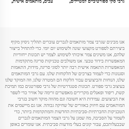
גרבי סקי ספורטיביים למטיילים,
עבים, מותאמים אישית,
חמים, עם פסים, מקרום הרגל
נושמים, חמימים ואנטישחיתים
מרינו, קרו
לטיולים, סקי והולכי רגל
אנו מבינים שגרבי צמר מותאמים לגברים עוברים תהליך ניסיון מקיף
ביצירתם לספורט מקצועי שונה ולשימוש יום יומי. כדי להתחיל בייצור
שלהם, אנו משיגים צמר איכותי לשימוש. לצמר יש תכונות ייחודיות
המאפשרות בידוד טבעי. אנו משולבים טכניקות סריגה מתקדמות
המאפשרות התאמה אישית רבה יותר לסוגי סריגה, מידות, התאמות
וסגנונות כדי לעמוד בצרכים של הלקוחות שלנו. עם גרבי המותאמים
שלנו, הנוחות והביצועים עבור הלקוח הם המטרה שלנו, וזה המוקד שלנו
בעיצוב גרבי ספורט. תכונות סטנדרטיות של גרבי ספורטנים כמו תמיכת
קשת, ריפוד ופאנלים מקרירים מאפשרים זרימה של אוויר כדי לשפר
את הביצועים. עמידות היא חשובה וגם מהווה מוקד חשוב בגרבי
המותאמים עם חיזוק באזורים של שחיקה גבוהה. אנו גם מיישמים את
הטכניקות החברתיות-סביבתיות החדשות והמתקדמות ביותר, כדי
לשמור על הסביבה, מה שמגן על גרבי הצמר המותאמים לגברים
שבבעלותכם, עבור קונים בעלי מודעות סביבתית. אנו שומרים באופן