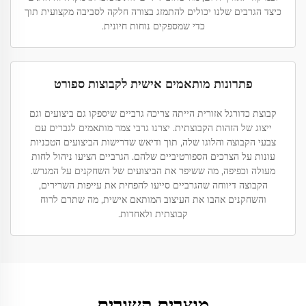
כיצד הגרבים שלנו יכולים להתמזג בצורה חלקה לסביבה מקצועית תוך
כדי שמספקים נוחות חיונית.
פתרונות מותאמים אישית לקבוצות ספורט
קבוצת כדורגל אזורית הייתה צריכה גרביים שיספקו גם ביצועים וגם
ייצוג של הזהות הקבוצתית. יצרנו גרבי צמר מותאמים לגברים עם
צבעי הקבוצה והלוגו שלה, תוך ודיאש שדרישות הביצועים הטכניות
עונות על הצרכים הספורטיביים שלהם. הגרביים הציעו ניהול לחות
מעולה וכפיפה, מה ששיפר את הביצועים של השחקנים על המגרש.
הקבוצה דיווחה שהגרביים סייעו להפחית את עייפות השרירים,
והשחקנים אהבו את העיצוב המותאם אישית, מה שתרם לרוח
קבוצתית ולאחדות.
מוצרים קשורים