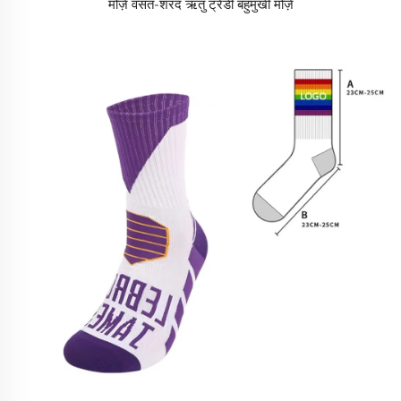
मोज़े वसंत-शरद ऋतु ट्रेंडी बहुमुखी मोज़े