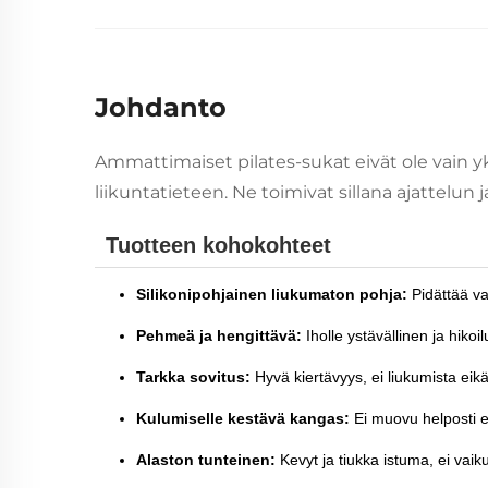
Johdanto
Ammattimaiset pilates-sukat eivät ole vain yk
liikuntatieteen. Ne toimivat sillana ajattelun j
Tuotteen kohokohteet
Silikonipohjainen liukumaton pohja:
Pidättää va
Pehmeä ja hengittävä:
Iholle ystävällinen ja hiko
Tarkka sovitus:
Hyvä kiertävyys, ei liukumista eikä
Kulumiselle kestävä kangas:
Ei muovu helposti ei
Alaston tunteinen:
Kevyt ja tiukka istuma, ei vai