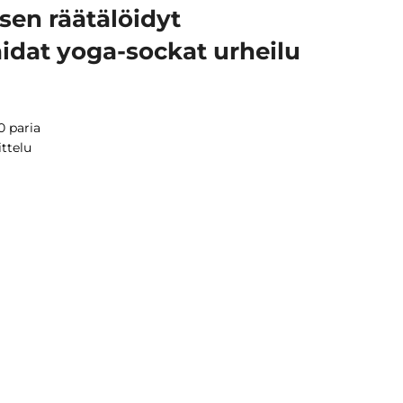
sen räätälöidyt
idat yoga-sockat urheilu
0 paria
ittelu