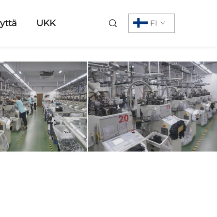
yttä
UKK
FI