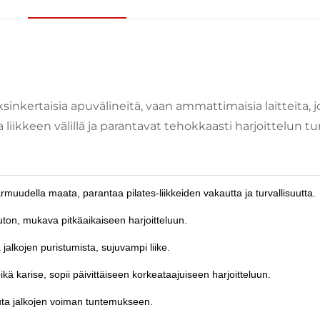
sinkertaisia apuvälineitä, vaan ammattimaisia laitteita, 
a liikkeen välillä ja parantavat tehokkaasti harjoittelun t
rmuudella maata, parantaa pilates-liikkeiden vakautta ja turvallisuutta.
iluton, mukava pitkäaikaiseen harjoitteluun.
 jalkojen puristumista, sujuvampi liike.
kä karise, sopii päivittäiseen korkeataajuiseen harjoitteluun.
kuta jalkojen voiman tuntemukseen.