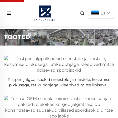
ET
TOOTED
Ristpiiri jalgpallsockid meestele ja naistele, keskmise
pikkusega, rätikupõhjaga, kleebivad mitte libisevad
spordisokid