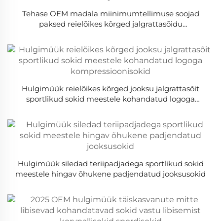
Tehase OEM madala miinimumtellimuse soojad
paksed reielõikes kõrged jalgrattasõidu
kohandatavad suusakud villased spordisokid ühtse
soo jaoks
Hulgimüük reielõikes kõrged jooksu jalgrattasõit
sportlikud sokid meestele kohandatud logoga
kompressioonisokid
Hulgimüük siledad teriipadjadega sportlikud sokid
meestele hingav õhukene padjendatud jooksusokid