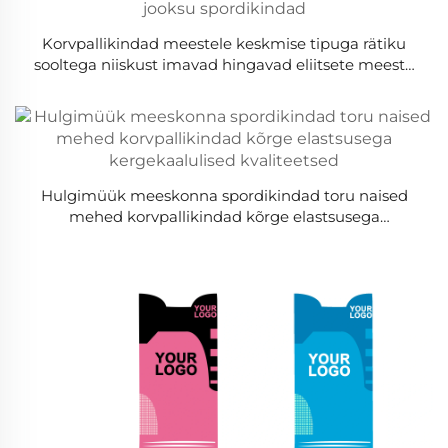
Korvpallikindad meestele keskmise tipuga rätiku
sooltega niiskust imavad hingavad eliitsete meeste
jooksu spordikindad
Hulgimüük meeskonna spordikindad toru naised
mehed korvpallikindad kõrge elastsusega
kergekaalulised kvaliteetsed