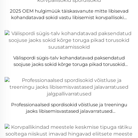
2025 OEM hulgimüük täiskasvanute mitte libisevad
kohandatavad sokid vastu libisemist korvpallisokid
spordisokid
Välispordi sügis-talv kohandatavad paksendatud
soojuse jaoks sokid kõrge toruga pikad torusokid
suusatamissokid
Professionaalsed spordisokid võistluse ja treeningu
jaoks libisemisvastased jalavarratused
jalgpallivarratused