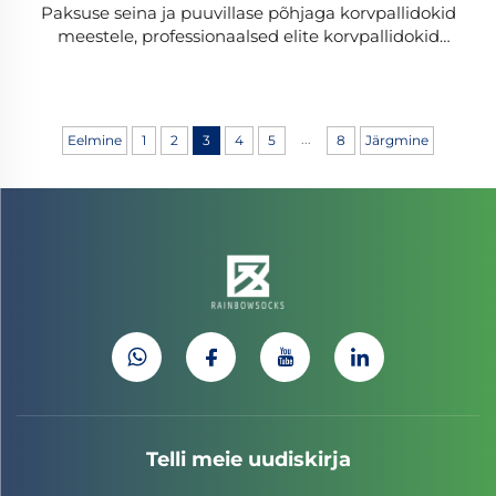
Paksuse seina ja puuvillase põhjaga korvpallidokid
meestele, professionaalsed elite korvpallidokid
spordiks
...
Eelmine
1
2
3
4
5
8
Järgmine
Telli meie uudiskirja