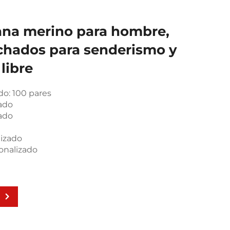
lana merino para hombre,
lchados para senderismo y
 libre
o: 100 pares
ado
ado
izado
nalizado