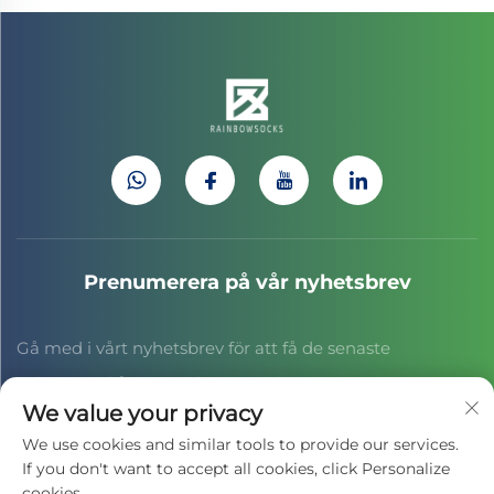
Prenumerera på vår nyhetsbrev
Gå med i vårt nyhetsbrev för att få de senaste
nyheterna från branschen, uppdateringar och insikter
We value your privacy
från vårt team.
We use cookies and similar tools to provide our services.
If you don't want to accept all cookies, click Personalize
cookies.