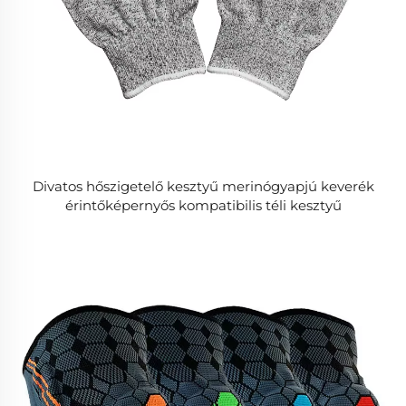
Divatos hőszigetelő kesztyű merinógyapjú keverék
érintőképernyős kompatibilis téli kesztyű