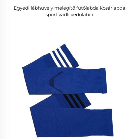
Egyedi lábhüvely melegítő futólabda kosárlabda
sport vádli védőlábra