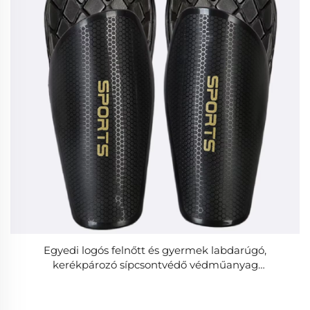
Egyedi logós felnőtt és gyermek labdarúgó,
kerékpározó sípcsontvédő védműanyag
labdázáshoz, kültéri sportokhoz