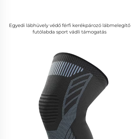
Egyedi lábhüvely védő férfi kerékpározó lábmelegítő
futólabda sport vádli támogatás