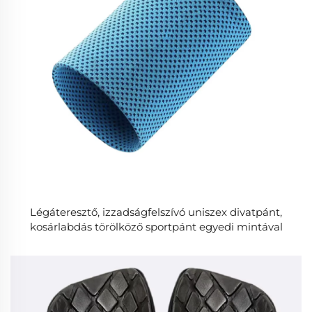
Légáteresztő, izzadságfelszívó uniszex divatpánt,
kosárlabdás törölköző sportpánt egyedi mintával