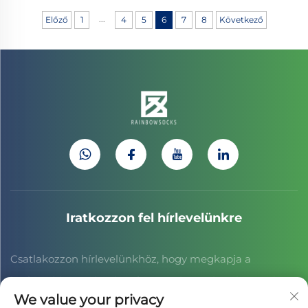
...
Előző
1
4
5
6
7
8
Következő
Iratkozzon fel hírlevelünkre
Csatlakozzon hírlevelünkhöz, hogy megkapja a
legfrissebb ipari híreket, frissítéseket és betekintéseket
We value your privacy
csapatunktól.