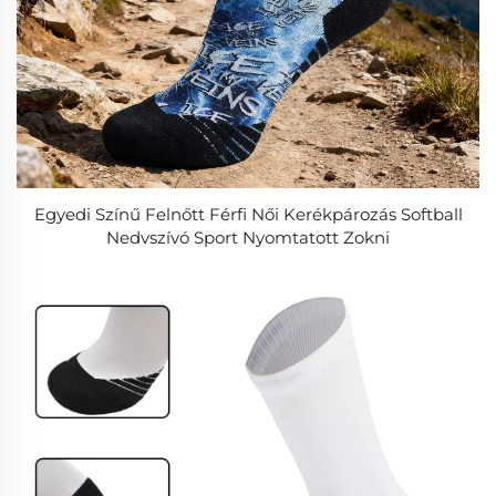
Egyedi Színű Felnőtt Férfi Női Kerékpározás Softball
Nedvszívó Sport Nyomtatott Zokni